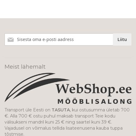
Liitu
Liitu
meie
uudiskirjaga!
Meist lähemalt
Transport üle Eesti on
TASUTA
, kui ostusumma ületab 700
€. Alla 700 € ostu puhul maksab transport Teie kodu
välisukseni mandril kuni 25 € ning saartel kuni 39 €.
Vajadusel on võimalus tellida lisateenusena kauba tuppa
tõstmise.