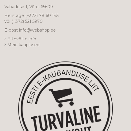
Vabaduse 1, Võru, 65609
Helistage
(+372) 78 60 145
või
(+372) 521 5970
E-post
info@webshop.ee
Ettevõtte info
Meie kauplused