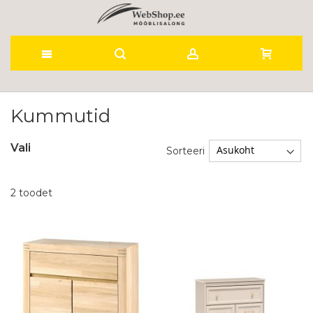
Skip
to
Kummutid
Content
Vali
Sorteeri
2
toodet