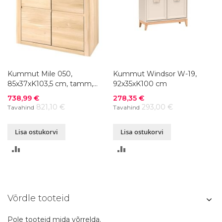
Kummut Mile 050,
Kummut Windsor W-19,
85x37xK103,5 cm, tamm,
92x35xK100 cm
õlitatud
Soodushind
Soodushind
738,99 €
278,35 €
821,10 €
293,00 €
Tavahind
Tavahind
Lisa ostukorvi
Lisa ostukorvi
LISA
LISA
VÕRDLUSESSE
VÕRDLUSESSE
Võrdle tooteid
Pole tooteid mida võrrelda.