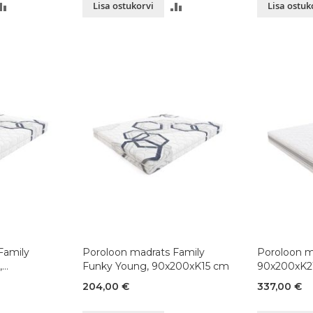
LISA
LISA
Lisa ostukorvi
Lisa ostuk
VÕRDLUSESSE
VÕRDLUSESSE
Family
Poroloon madrats Family
Poroloon m
,
Funky Young, 90x200xK15 cm
90x200xK2
204,00 €
337,00 €