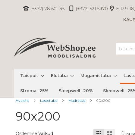
Skip
(+372) 78 60 145
(+372) 521 5970
E-R 9-18,
to
KAU
Content
Täispuit
Elutuba
Magamistuba
Last
Stroma -25%
Sleepwell -20%
Sleepwell -25
Avaleht
Lastetuba
Madratsid
90x200
90x200
Kuvamisviis
Ruudustik
Nimekiri
Ostlemise Valikud
Üksus