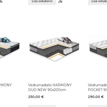
LISA
LISA
Lisa ostukorvi
Lisa ostuk
VÕRDLUSESSE
VÕRDLUSESSE
ARMONY
Vedrumadrats HARMONY
Vedrumad
DUO NEW 90x200cm
POCKET 9
250,00 €
290,00 €