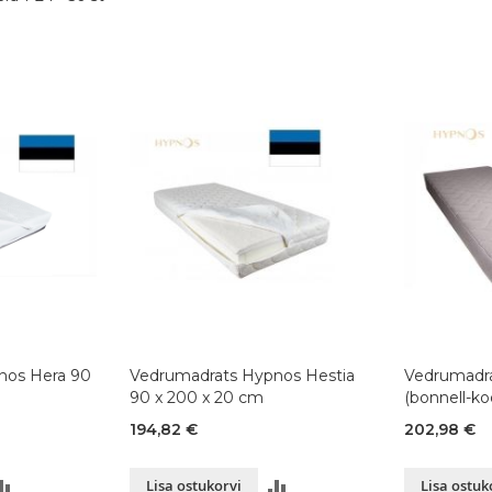
s Hera 90
Vedrumadrats Hypnos Hestia
Vedrumadra
90 x 200 x 20 cm
(bonnell-k
cm
194,82 €
202,98 €
LISA
LISA
Lisa ostukorvi
Lisa ostuk