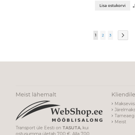
Lisa ostukorvi
Page
You're currently re
Page
Page
Page
Järg
1
2
3
Meist lähemalt
Kliendil
Makseviis
Järelmak
Tarneaeg 
Meist
Transport üle Eesti on
TASUTA
, kui
ostusumma ületab 700 €. Alla 700