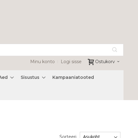
Minu konto
Logi sisse
Ostukorv
Aed
Sisustus
Kampaaniatooted
Sorteeri