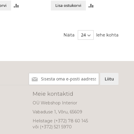
LISA
LISA
orvi
Lisa ostukorvi
VÕRDLUSESSE
VÕRDLUSESSE
Näita
lehe kohta
Liitu
Liitu
meie
uudiskirjaga!
Meie kontaktid
OÜ Webshop Interior
Vabaduse 1, Võru, 65609
Helistage
(+372) 78 60 145
või
(+372) 521 5970