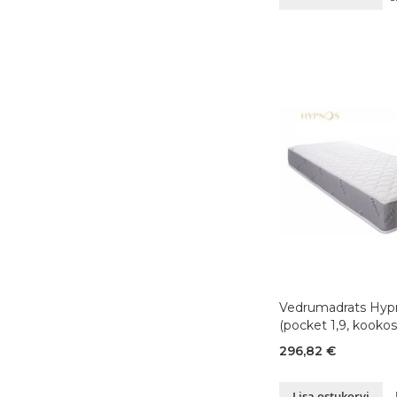
Vedrumadrats Hyp
(pocket 1,9, kookos
90x200xK17 cm
296,82 €
Lisa ostukorvi