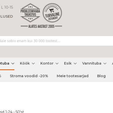
 L 10-15
PLUSED
etuba
Köök
Kontor
Esik
Vannituba
%
Stroma voodid -20%
Meie tootesarjad
Blog
eid
1
-
24
-
50
'st