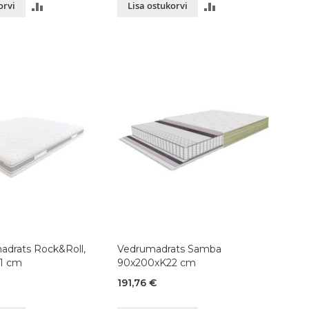
LISA
LISA
orvi
Lisa ostukorvi
VÕRDLUSESSE
VÕRDLUSESSE
adrats Rock&Roll,
Vedrumadrats Samba
1 cm
90x200xK22 cm
191,76 €