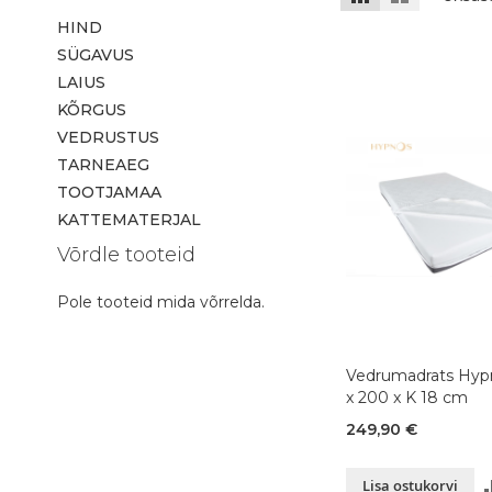
HIND
SÜGAVUS
LAIUS
KÕRGUS
VEDRUSTUS
TARNEAEG
TOOTJAMAA
KATTEMATERJAL
Võrdle tooteid
Pole tooteid mida võrrelda.
Vedrumadrats Hypno
x 200 x K 18 cm
249,90 €
Lisa ostukorvi