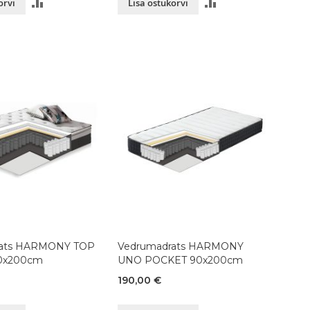
LISA
LISA
orvi
Lisa ostukorvi
VÕRDLUSESSE
VÕRDLUSESSE
rats HARMONY TOP
Vedrumadrats HARMONY
0x200cm
UNO POCKET 90x200cm
190,00 €