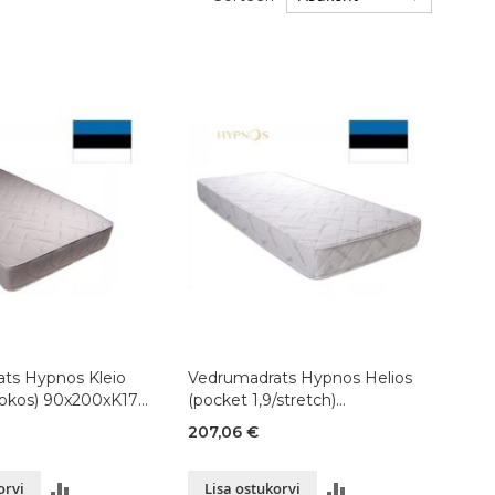
ts Hypnos Kleio
Vedrumadrats Hypnos Helios
ookos) 90x200xK17
(pocket 1,9/stretch)
90x200xK17 cm
207,06 €
LISA
LISA
orvi
Lisa ostukorvi