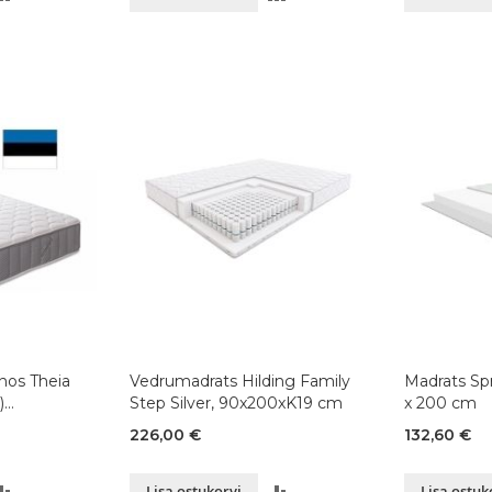
VÕRDLUSESSE
VÕRDLUSESSE
nos Theia
Vedrumadrats Hilding Family
Madrats Spr
)
Step Silver, 90x200xK19 cm
x 200 cm
226,00 €
132,60 €
LISA
LISA
Lisa ostukorvi
Lisa ostuk