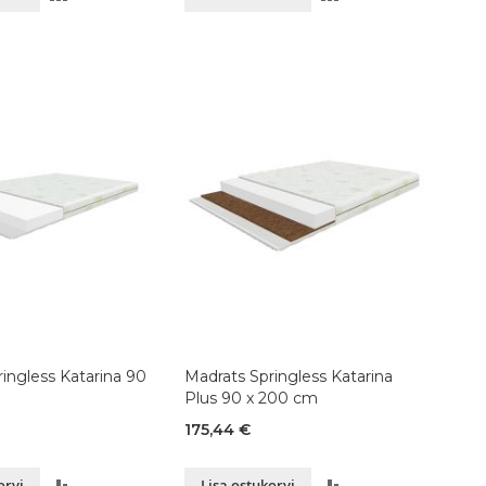
VÕRDLUSESSE
VÕRDLUSESSE
ingless Katarina 90
Madrats Springless Katarina
Plus 90 x 200 cm
175,44 €
LISA
LISA
orvi
Lisa ostukorvi