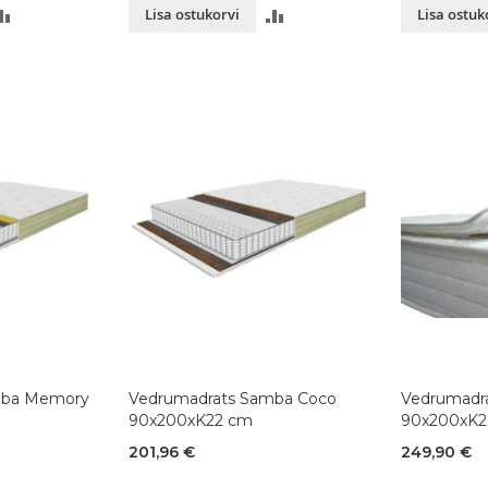
LISA
LISA
Lisa ostukorvi
Lisa ostuk
VÕRDLUSESSE
VÕRDLUSESSE
mba Memory
Vedrumadrats Samba Coco
Vedrumadra
90x200xK22 cm
90x200xK2
201,96 €
249,90 €