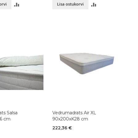
LISA
LISA
orvi
Lisa ostukorvi
VÕRDLUSESSE
VÕRDLUSESSE
ts Salsa
Vedrumadrats Air XL
6 cm
90x200xK28 cm
222,36 €