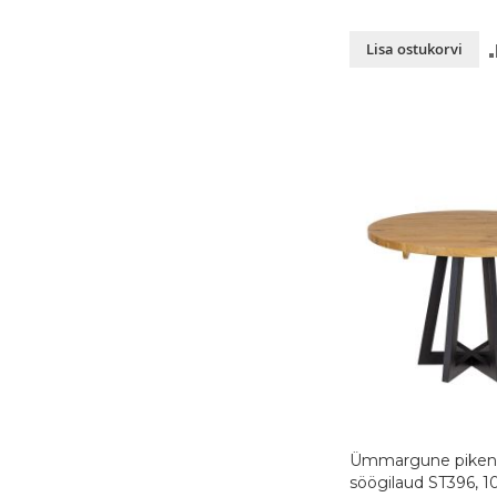
Lisa ostukorvi
Ümmargune piken
söögilaud ST396, 