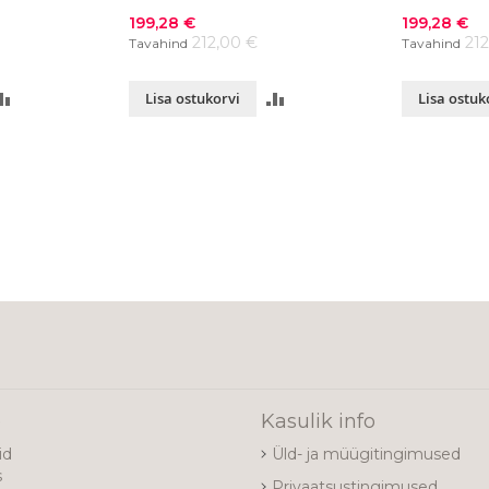
Soodushind
Soodushind
199,28 €
199,28 €
212,00 €
21
Tavahind
Tavahind
LISA
LISA
Lisa ostukorvi
Lisa ostuk
VÕRDLUSESSE
VÕRDLUSESSE
ading page
e
Kasulik info
id
Üld- ja müügitingimused
s
Privaatsustingimused