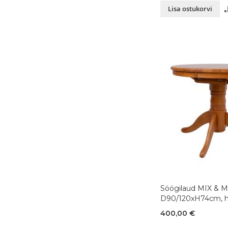
Lisa ostukorvi
Söögilaud MIX & 
D90/120xH74cm, h
400,00 €