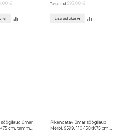
0,00 €
593,00 €
Tavahind
LISA
LISA
orvi
Lisa ostukorvi
VÕRDLUSESSE
VÕRDLUSESSE
 söögilaud ümar
Pikendatav ümar söögilaud
xK75 cm, tamm,
Merbi, 9599, 110-150xK75 cm,