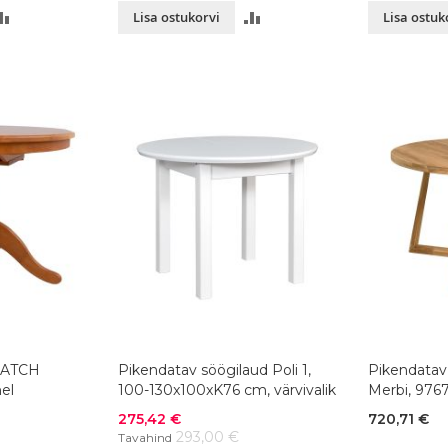
LISA
LISA
Lisa ostukorvi
Lisa ostuk
VÕRDLUSESSE
VÕRDLUSESSE
MATCH
Pikendatav söögilaud Poli 1,
Pikendatav
el
100-130x100xK76 cm, värvivalik
Merbi, 976
tamm, õlit
Soodushind
275,42 €
720,71 €
293,00 €
Tavahind