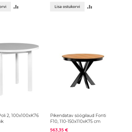
LISA
LISA
orvi
Lisa ostukorvi
VÕRDLUSESSE
VÕRDLUSESSE
Poli 2, 100x100xK76
Pikendatav söögilaud Fonti
ik
F10, 110-150x110xK75 cm
Soodushind
563,35 €