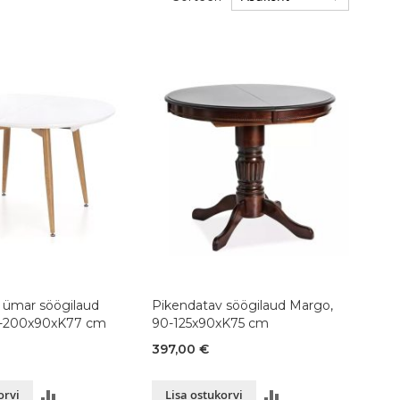
 ümar söögilaud
Pikendatav söögilaud Margo,
60-200x90xK77 cm
90-125x90xK75 cm
397,00 €
LISA
LISA
orvi
Lisa ostukorvi