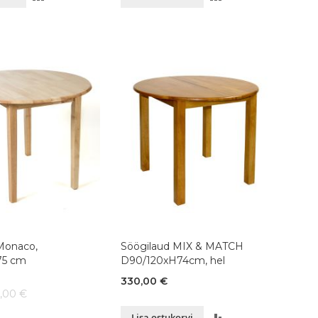
VÕRDLUSESSE
VÕRDLUSESSE
Monaco,
Söögilaud MIX & MATCH
75 cm
D90/120xH74cm, hel
330,00 €
6,00 €
LISA
Lisa ostukorvi