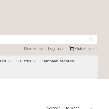
Minu konto
Logi sisse
Ostukorv
Aed
Sisustus
Kampaaniatooted
Sorteeri