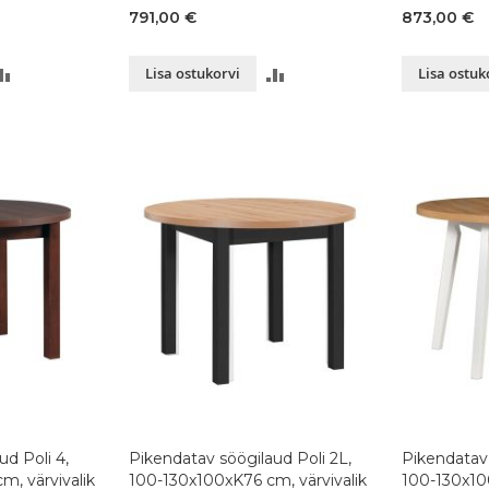
 värvivalik
100+37xK75 cm, tamm,
värvivalik
791,00 €
873,00 €
värvivalik
LISA
LISA
Lisa ostukorvi
Lisa ostuk
VÕRDLUSESSE
VÕRDLUSESSE
ud Poli 4,
Pikendatav söögilaud Poli 2L,
Pikendatav 
, värvivalik
100-130x100xK76 cm, värvivalik
100-130x100