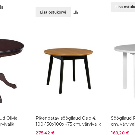
LISA
Lisa ostuk
LISA
Lisa ostukorvi
VÕRDLUSESSE
VÕRDLUSESSE
d Olivia,
Pikendatav söögilaud Oslo 4,
Söögilaud 
vivalik
100-130x100xK75 cm, värvivalik
cm, värvival
Soodushind
Soodushind
275,42 €
169,20 €