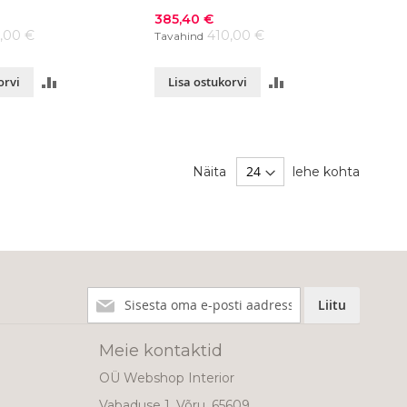
värvivalik
Soodushind
385,40 €
2,00 €
410,00 €
Tavahind
LISA
LISA
orvi
Lisa ostukorvi
VÕRDLUSESSE
VÕRDLUSESSE
Näita
lehe kohta
Liitu
Liitu
meie
uudiskirjaga!
Meie kontaktid
OÜ Webshop Interior
Vabaduse 1, Võru, 65609