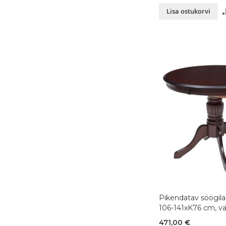
Lisa ostukorvi
Pikendatav söögilau
106-141xK76 cm, vär
471,00 €