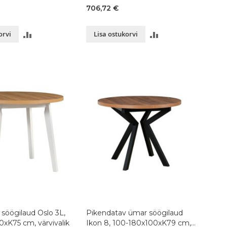
tamm, õlitatud
706,72 €
LISA
LISA
orvi
Lisa ostukorvi
VÕRDLUSESSE
VÕRDLUSESSE
söögilaud Oslo 3L,
Pikendatav ümar söögilaud
xK75 cm, värvivalik
Ikon 8, 100-180x100xK79 cm,