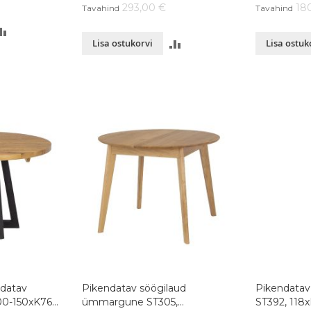
293,00 €
18
Tavahind
Tavahind
LISA
LISA
Lisa ostukorvi
Lisa ostuk
VÕRDLUSESSE
VÕRDLUSESSE
datav
Pikendatav söögilaud
Pikendatav
100-150xK76
ümmargune ST305,
ST392, 118