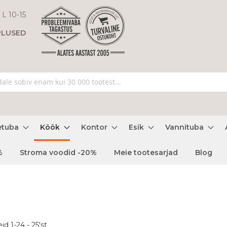
 L 10-15
PLUSED
etuba
Köök
Kontor
Esik
Vannituba
%
Stroma voodid -20%
Meie tootesarjad
Blog
eid
1
-
24
-
25
'st