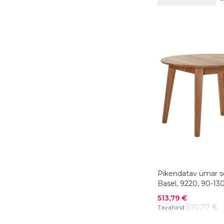
Pikendatav ümar s
Basel, 9220, 90-13
tamm, õlitatud
Soodushind
513,79 €
570,77 €
Tavahind