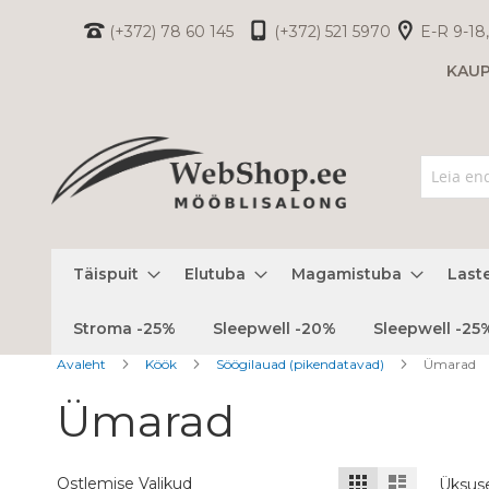
Skip
(+372) 78 60 145
(+372) 521 5970
E-R 9-18,
to
KAU
Content
Täispuit
Elutuba
Magamistuba
Last
Stroma -25%
Sleepwell -20%
Sleepwell -25
Avaleht
Köök
Söögilauad (pikendatavad)
Ümarad
Ümarad
Kuvamisviis
Ruudustik
Nimekiri
Ostlemise Valikud
Üksus