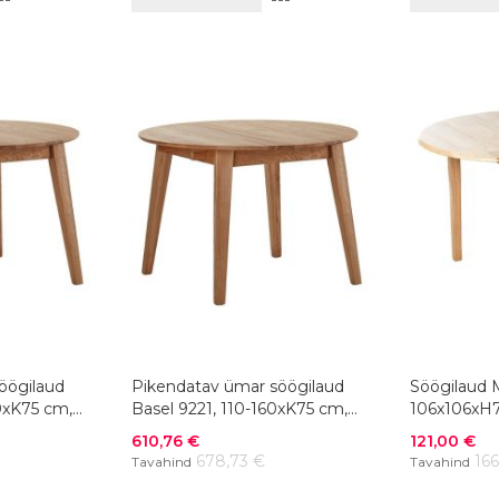
VÕRDLUSESSE
VÕRDLUSESSE
öögilaud
Pikendatav ümar söögilaud
Söögilaud 
0xK75 cm,
Basel 9221, 110-160xK75 cm,
106x106xH
tamm, õlitatud
Soodushind
Soodushind
610,76 €
121,00 €
678,73 €
16
Tavahind
Tavahind