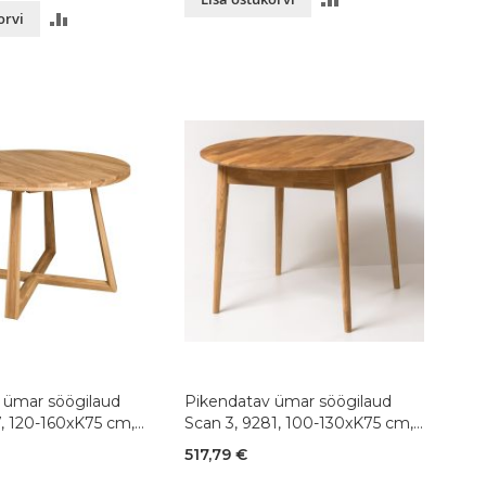
LISA
orvi
VÕRDLUSESSE
VÕRDLUSESSE
 ümar söögilaud
Pikendatav ümar söögilaud
7, 120-160xK75 cm,
Scan 3, 9281, 100-130xK75 cm,
atud
tamm, õlitatud
517,79 €