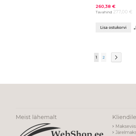
Soodushind
260,38 €
277,00 €
Tavahind
Lisa ostukorvi
Page
You're currently re
Page
Page
Järgmine
1
2
Meist lähemalt
Kliendil
Makseviis
Järelmak