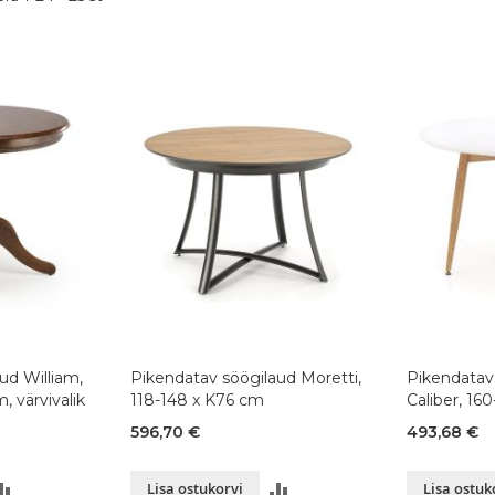
ud William,
Pikendatav söögilaud Moretti,
Pikendatav
, värvivalik
118-148 x K76 cm
Caliber, 1
596,70 €
493,68 €
LISA
LISA
Lisa ostukorvi
Lisa ostuk