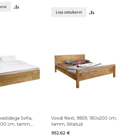
LISA
orvi
LISA
Lisa ostukorvi
VÕRDLUSESSE
VÕRDLUSESSE
astidega Sofia,
Voodi Next, 9859, 180x200 cm,
200 cm, tamm,
tamm, õlitatud
952,62 €