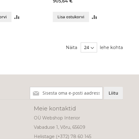
905,64 €
LISA
LISA
orvi
Lisa ostukorvi
VÕRDLUSESSE
VÕRDLUSESSE
Näita
lehe kohta
Liitu
Liitu
meie
uudiskirjaga!
Meie kontaktid
OÜ Webshop Interior
Vabaduse 1, Võru, 65609
Helistage
(+372) 78 60 145