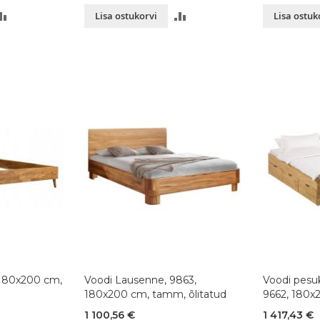
LISA
LISA
Lisa ostukorvi
Lisa ostuk
VÕRDLUSESSE
VÕRDLUSESSE
 180x200 cm,
Voodi Lausenne, 9863,
Voodi pesuk
180x200 cm, tamm, õlitatud
9662, 180x
õlitatud
1 100,56 €
1 417,43 €