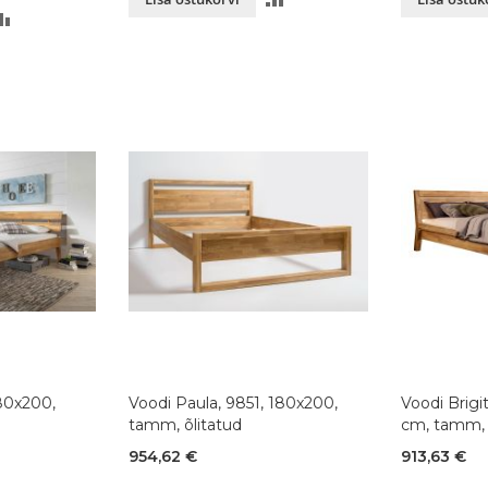
LISA
VÕRDLUSESSE
VÕRDLUSESSE
180x200,
Voodi Paula, 9851, 180x200,
Voodi Brigi
tamm, õlitatud
cm, tamm, 
954,62 €
913,63 €