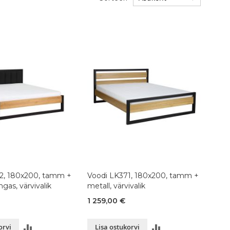
2, 180x200, tamm +
Voodi LK371, 180x200, tamm +
gas, värvivalik
metall, värvivalik
1 259,00 €
LISA
LISA
orvi
Lisa ostukorvi