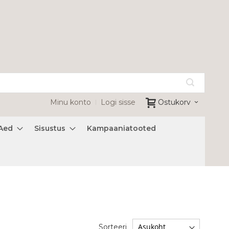
Minu konto
Logi sisse
Ostukorv
Aed
Sisustus
Kampaaniatooted
Sorteeri