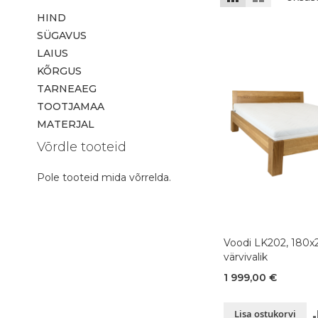
HIND
SÜGAVUS
LAIUS
KÕRGUS
TARNEAEG
TOOTJAMAA
MATERJAL
Võrdle tooteid
Pole tooteid mida võrrelda.
Voodi LK202, 180x
värvivalik
1 999,00 €
Lisa ostukorvi