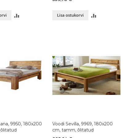
LISA
LISA
orvi
Lisa ostukorvi
VÕRDLUSESSE
VÕRDLUSESSE
ana, 9950, 180x200
Voodi Sevilla, 9969, 180x200
õlitatud
cm, tamm, õlitatud