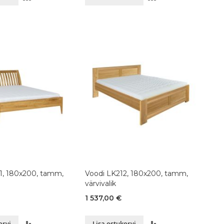
VÕRDLUSESSE
VÕRDLUSESSE
1, 180x200, tamm,
Voodi LK212, 180x200, tamm,
värvivalik
1 537,00 €
LISA
LISA
orvi
Lisa ostukorvi