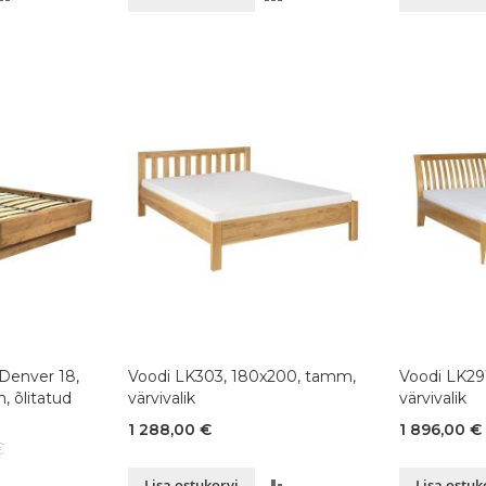
VÕRDLUSESSE
VÕRDLUSESSE
Denver 18,
Voodi LK303, 180x200, tamm,
Voodi LK29
 õlitatud
värvivalik
värvivalik
1 288,00 €
1 896,00 €
€
LISA
Lisa ostukorvi
Lisa ostuk