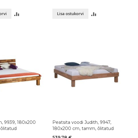
LISA
LISA
orvi
Lisa ostukorvi
VÕRDLUSESSE
VÕRDLUSESSE
h, 9939, 180x200
Peatsita voodi Judith, 9947,
õlitatud
180x200 cm, tamm, õlitatud
539,78 €