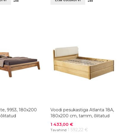
VÕRDLUSESSE
VÕRDLUSESSE
tte, 9953, 180x200
Voodi pesukastiga Atlanta 18A,
õlitatud
180x200 cm, tamm, õlitatud
Soodushind
1 433,00 €
1 592,22 €
Tavahind