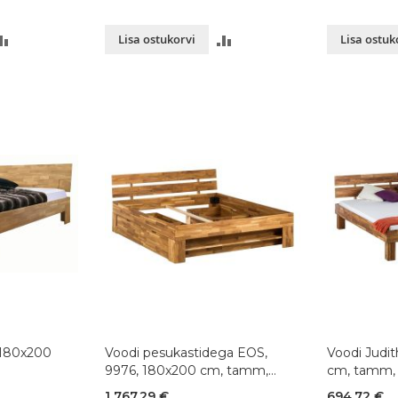
LISA
LISA
Lisa ostukorvi
Lisa ostuk
VÕRDLUSESSE
VÕRDLUSESSE
 180x200
Voodi pesukastidega EOS,
Voodi Judit
d
9976, 180x200 cm, tamm,
cm, tamm, 
õlitatud
1 767,29 €
694,72 €