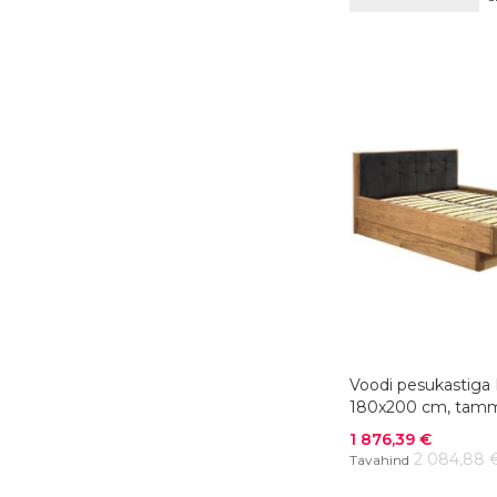
Voodi pesukastiga 
180x200 cm, tamm,
Soodushind
1 876,39 €
2 084,88 
Tavahind