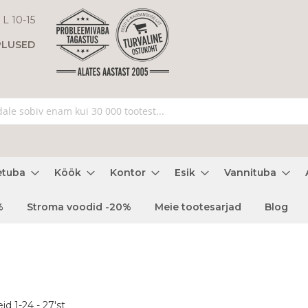
 L 10-15
PLUSED
etuba
Köök
Kontor
Esik
Vannituba
%
Stroma voodid -20%
Meie tootesarjad
Blog
eid
1
-
24
-
27
'st