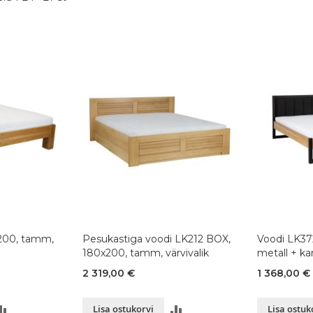
200, tamm,
Pesukastiga voodi LK212 BOX,
Voodi LK37
180x200, tamm, värvivalik
metall + kan
2 319,00 €
1 368,00 €
LISA
LISA
Lisa ostukorvi
Lisa ostuk