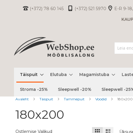
Skip
(+372) 78 60 145
(+372) 521 5970
E-R 9-18,
to
KAU
Content
Täispuit
Elutuba
Magamistuba
Last
Stroma -25%
Sleepwell -20%
Sleepwell -25
Avaleht
Täispuit
Tammepuit
Voodid
180x200
180x200
Kuvamisviis
Ruudustik
Nimekiri
Ostlemise Valikud
Üksus