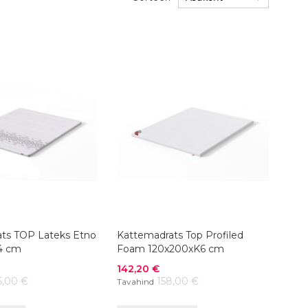
ts TOP Lateks Etno
Kattemadrats Top Profiled
4 cm
Foam 120x200xK6 cm
Soodushind
142,20 €
5,00 €
158,00 €
Tavahind