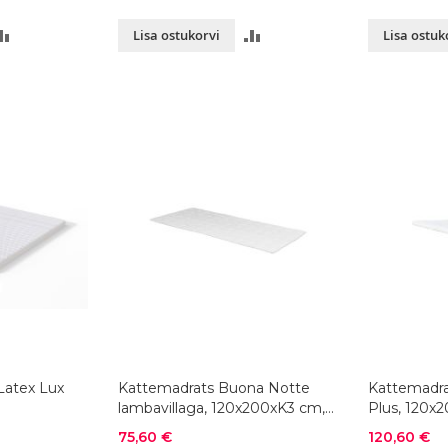
LISA
LISA
Lisa ostukorvi
Lisa ostuk
VÕRDLUSESSE
VÕRDLUSESSE
Latex Lux
Kattemadrats Buona Notte
Kattemadra
lambavillaga, 120x200xK3 cm,
Plus, 120x2
värvivalik
Soodushind
Soodushind
75,60 €
120,60 €