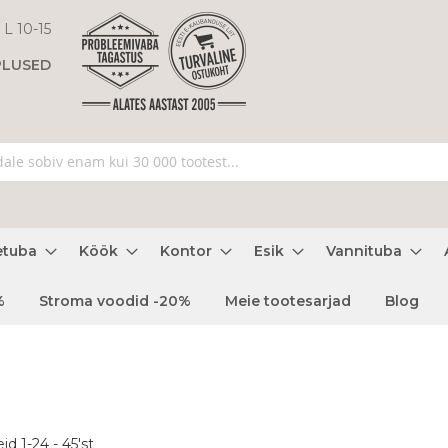
 L 10-15
PLUSED
etuba
Köök
Kontor
Esik
Vannituba
%
Stroma voodid -20%
Meie tootesarjad
Blog
eid
1
-
24
-
45
'st