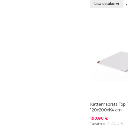
Lisa ostukorvi
Kattemadrats Top 
120x200xK4 cm
Soodushind
190,80 €
212,00 €
Tavahind