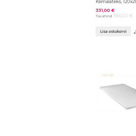
Kliimalateks, 120x
värvivalik
Soodushind
331,00 €
386,00 €
Tavahind
Lisa ostukorvi