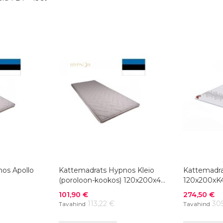
os Apollo
Kattemadrats Hypnos Kleio
Kattemadra
(poroloon-kookos) 120x200x4
120x200xK
cm
Soodushind
Soodushind
101,90 €
274,50 €
113,22 €
30
Tavahind
Tavahind