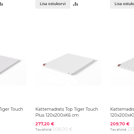
LISA
LISA
Lisa ostukorvi
Lisa ostuk
VÕRDLUSESSE
VÕRDLUSESSE
Tiger Touch
Kattemadrats Top Tiger Touch
Kattemadra
Plus 120x200xK6 cm
120x200xK
Soodushind
Soodushind
277,20 €
209,70 €
308,00 €
23
Tavahind
Tavahind