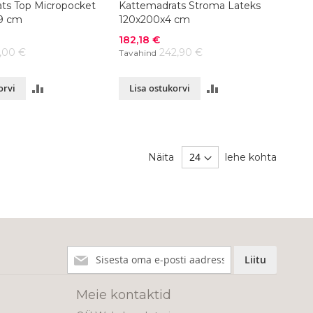
ts Top Micropocket
Kattemadrats Stroma Lateks
9 cm
120x200x4 cm
Soodushind
182,18 €
7,00 €
242,90 €
Tavahind
LISA
LISA
orvi
Lisa ostukorvi
VÕRDLUSESSE
VÕRDLUSESSE
Näita
lehe kohta
Liitu
Liitu
meie
uudiskirjaga!
Meie kontaktid