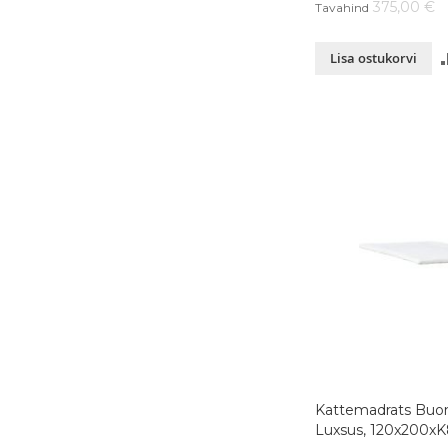
375,00 €
Tavahind
Lisa ostukorvi
Kattemadrats Buo
Luxsus, 120x200xK