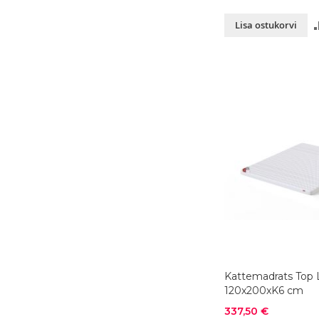
Lisa ostukorvi
Kattemadrats Top 
120x200xK6 cm
Soodushind
337,50 €