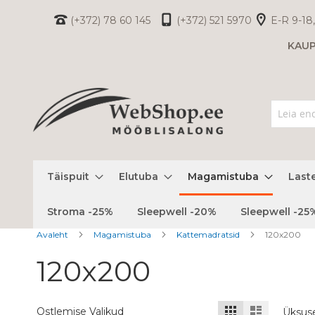
Skip
(+372) 78 60 145
(+372) 521 5970
E-R 9-18,
to
KAU
Content
Täispuit
Elutuba
Magamistuba
Last
Stroma -25%
Sleepwell -20%
Sleepwell -25
Avaleht
Magamistuba
Kattemadratsid
120x200
120x200
Kuvamisviis
Ruudustik
Nimekiri
Ostlemise Valikud
Üksus