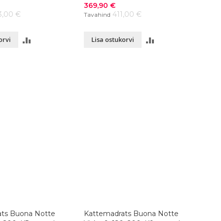
120x200xK9 cm, värvivalik
Soodushind
369,90 €
3,00 €
411,00 €
Tavahind
LISA
LISA
orvi
Lisa ostukorvi
VÕRDLUSESSE
VÕRDLUSESSE
ts Buona Notte
Kattemadrats Buona Notte