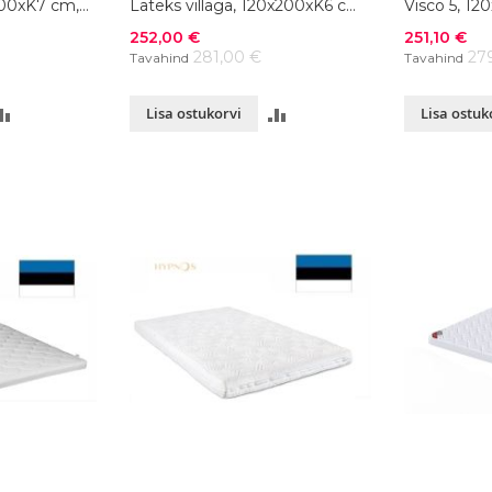
200xK7 cm,
Lateks villaga, 120x200xK6 cm,
Visco 5, 12
värvivalik
Soodushind
Soodushind
252,00 €
251,10 €
281,00 €
27
Tavahind
Tavahind
LISA
LISA
Lisa ostukorvi
Lisa ostuk
VÕRDLUSESSE
VÕRDLUSESSE