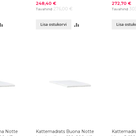
värvivalik
Soodushind
Soodushind
248,40 €
272,70 €
276,00 €
30
Tavahind
Tavahind
LISA
LISA
Lisa ostukorvi
Lisa ostuk
VÕRDLUSESSE
VÕRDLUSESSE
na Notte
Kattemadrats Buona Notte
Kattemadra