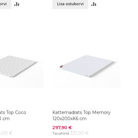
LISA
LISA
orvi
Lisa ostukorvi
VÕRDLUSESSE
VÕRDLUSESSE
ts Top Coco
Kattemadrats Top Memory
3 cm
120x200xK6 cm
Soodushind
297,90 €
3,00 €
331,00 €
Tavahind