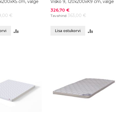
0x200xK5 cm, valge
Visko 9, 120x200xK9 cm, valge
Soodushind
326,70 €
9,00 €
363,00 €
Tavahind
LISA
LISA
orvi
Lisa ostukorvi
VÕRDLUSESSE
VÕRDLUSESSE