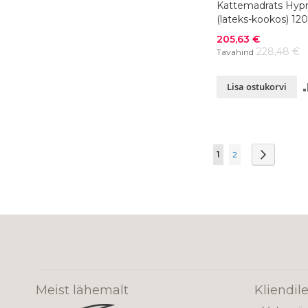
Kattemadrats Hypn
(lateks-kookos) 1
Soodushind
205,63 €
228,48 €
Tavahind
Lisa ostukorvi
Page
You're currently re
Page
Page
Järgmine
1
2
Meist lähemalt
Kliendil