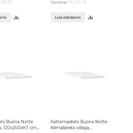
4,00 €
144,00 €
Tavahind
LISA
LISA
orvi
Lisa ostukorvi
VÕRDLUSESSE
VÕRDLUSESSE
ts Buona Notte
Kattemadrats Buona Notte
ks, 120x200xK7 cm,
Kliimalateks villaga,