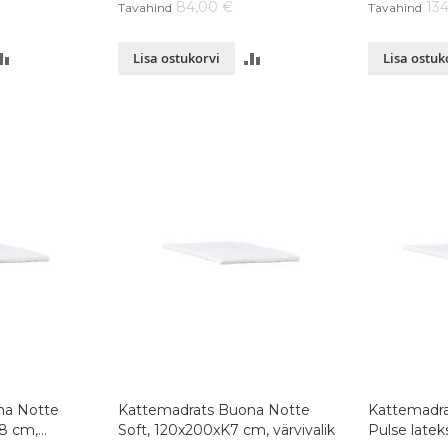
84,00 €
13
Tavahind
Tavahind
LISA
LISA
Lisa ostukorvi
Lisa ostuk
VÕRDLUSESSE
VÕRDLUSESSE
na Notte
Kattemadrats Buona Notte
Kattemadra
8 cm,
Soft, 120x200xK7 cm, värvivalik
Pulse late