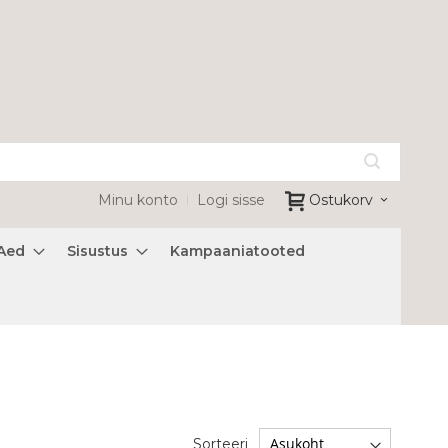
Minu konto
Logi sisse
Ostukorv
Aed
Sisustus
Kampaaniatooted
Sorteeri