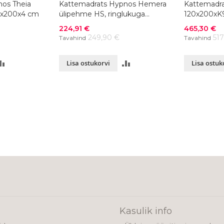
os Theia
Kattemadrats Hypnos Hemera
Kattemadra
20x200x4 cm
ülipehme HS, ringlukuga
120x200xK
120x200x8 cm
Soodushind
Soodushind
224,91 €
465,30 €
249,90 €
51
Tavahind
Tavahind
LISA
LISA
Lisa ostukorvi
Lisa ostuk
VÕRDLUSESSE
VÕRDLUSESSE
ading page
e
Kasulik info