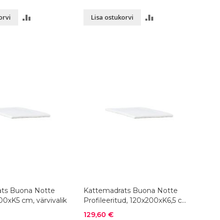
LISA
LISA
orvi
Lisa ostukorvi
VÕRDLUSESSE
VÕRDLUSESSE
ts Buona Notte
Kattemadrats Buona Notte
00xK5 cm, värvivalik
Profileeritud, 120x200xK6,5 cm,
värvivalik
Soodushind
129,60 €