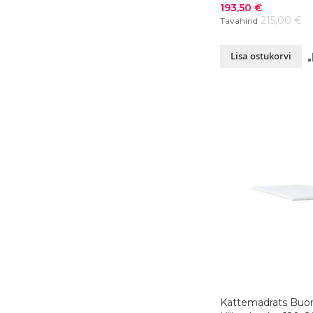
värvivalik
Soodushind
193,50 €
215,00 €
Tavahind
Lisa ostukorvi
Kattemadrats Buo