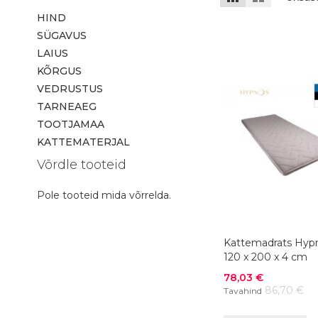
HIND
SÜGAVUS
LAIUS
KÕRGUS
VEDRUSTUS
TARNEAEG
TOOTJAMAA
KATTEMATERJAL
Võrdle tooteid
Pole tooteid mida võrrelda.
Kattemadrats Hypn
120 x 200 x 4 cm
Soodushind
78,03 €
86,70 €
Tavahind