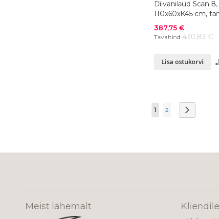
Diivanilaud Scan 8,
110x60xK45 cm, ta
Soodushind
387,75 €
430,83 €
Tavahind
Lisa ostukorvi
Page
You're currently re
Page
Page
Järgmine
1
2
Meist lähemalt
Kliendil