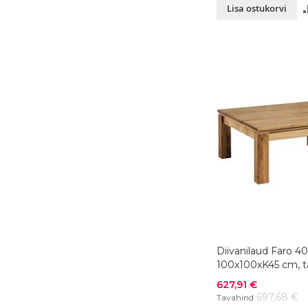
Lisa ostukorvi
Diivanilaud Faro 40
100x100xK45 cm, 
õlitatud
Soodushind
627,91 €
697,68 €
Tavahind