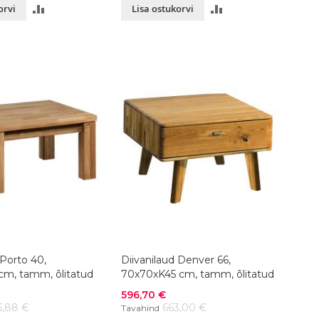
LISA
LISA
orvi
Lisa ostukorvi
VÕRDLUSESSE
VÕRDLUSESSE
 Porto 40,
Diivanilaud Denver 66,
cm, tamm, õlitatud
70x70xK45 cm, tamm, õlitatud
Soodushind
596,70 €
5,88 €
663,00 €
Tavahind