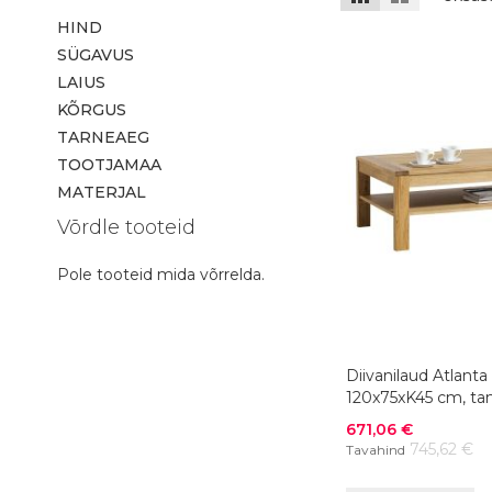
HIND
SÜGAVUS
LAIUS
KÕRGUS
TARNEAEG
TOOTJAMAA
MATERJAL
Võrdle tooteid
Pole tooteid mida võrrelda.
Diivanilaud Atlanta 
120x75xK45 cm, ta
Soodushind
671,06 €
745,62 €
Tavahind