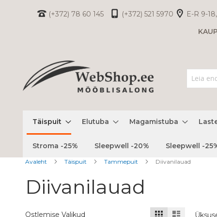
Skip
(+372) 78 60 145
(+372) 521 5970
E-R 9-18,
to
KAU
Content
Täispuit
Elutuba
Magamistuba
Last
Stroma -25%
Sleepwell -20%
Sleepwell -25
Avaleht
Täispuit
Tammepuit
Diivanilauad
Diivanilauad
Kuvamisviis
Ruudustik
Nimekiri
Ostlemise Valikud
Üksus