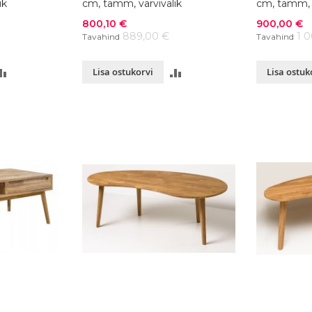
ik
cm, tamm, värvivalik
cm, tamm, v
Soodushind
Soodushind
800,10 €
900,00 €
889,00 €
1 
Tavahind
Tavahind
LISA
LISA
Lisa ostukorvi
Lisa ostuk
VÕRDLUSESSE
VÕRDLUSESSE