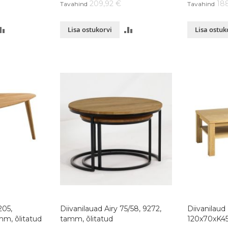
209,92 €
18
Tavahind
Tavahind
LISA
LISA
Lisa ostukorvi
Lisa ostuk
VÕRDLUSESSE
VÕRDLUSESSE
205,
Diivanilauad Airy 75/58, 9272,
Diivanilaud
m, õlitatud
tamm, õlitatud
120x70xK45