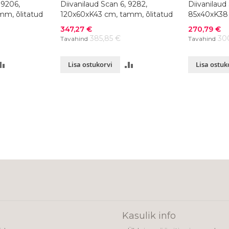
 9206,
Diivanilaud Scan 6, 9282,
Diivanilaud
mm, õlitatud
120x60xK43 cm, tamm, õlitatud
85x40xK38 
Soodushind
Soodushind
347,27 €
270,79 €
385,85 €
30
Tavahind
Tavahind
LISA
LISA
Lisa ostukorvi
Lisa ostuk
VÕRDLUSESSE
VÕRDLUSESSE
ading page
e
Kasulik info