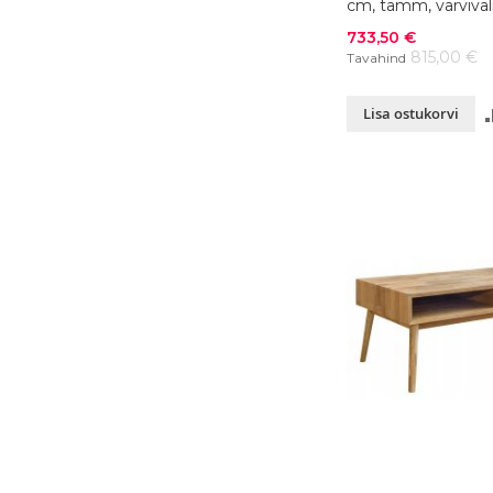
cm, tamm, värvival
Soodushind
733,50 €
815,00 €
Tavahind
Lisa ostukorvi