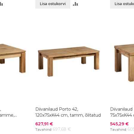
LISA
LISA
Lisa ostukorvi
Lisa ostuk
VÕRDLUSESSE
VÕRDLUSESSE
,
Diivanilaud Porto 42,
Diivanilaud
tamme,
120x75xK44 cm, tamm, õlitatud
75x75xK44 
Soodushind
Soodushind
627,91 €
545,29 €
697,68 €
60
Tavahind
Tavahind