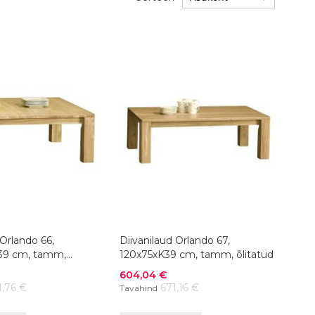
 Orlando 66,
Diivanilaud Orlando 67,
39 cm, tamm,
120x75xK39 cm, tamm, õlitatud
Soodushind
604,04 €
1,76 €
671,16 €
Tavahind