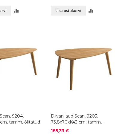
LISA
LISA
orvi
Lisa ostukorvi
VÕRDLUSESSE
VÕRDLUSESSE
 Scan, 9204,
Diivanilaud Scan, 9203,
cm, tamm, õlitatud
73,8x70xK43 cm, tamm,
õlitatud
Soodushind
185,33 €