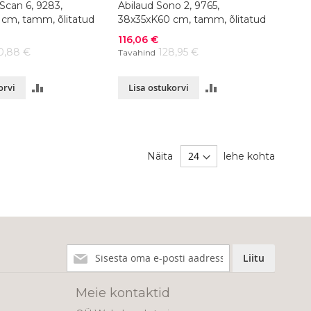
 Scan 6, 9283,
Abilaud Sono 2, 9765,
cm, tamm, õlitatud
38x35xK60 cm, tamm, õlitatud
Soodushind
116,06 €
0,88 €
128,95 €
Tavahind
LISA
LISA
orvi
Lisa ostukorvi
VÕRDLUSESSE
VÕRDLUSESSE
Näita
lehe kohta
Liitu
Liitu
meie
uudiskirjaga!
Meie kontaktid