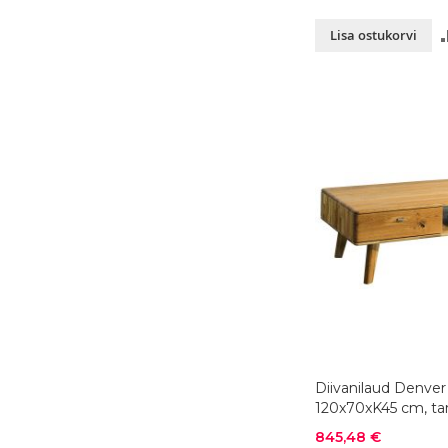
Lisa ostukorvi
Diivanilaud Denver
120x70xK45 cm, ta
Soodushind
845,48 €