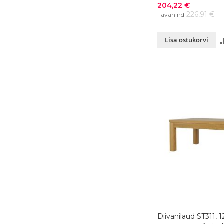
Soodushind
204,22 €
226,91 €
Tavahind
Lisa ostukorvi
Diivanilaud ST311,