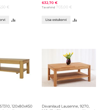
Soodushind
632,70 €
6,50 €
703,00 €
Tavahind
LISA
LISA
orvi
Lisa ostukorvi
VÕRDLUSESSE
VÕRDLUSESSE
d ST310, 120x80xK50
Diivanilaud Lausenne, 9270,