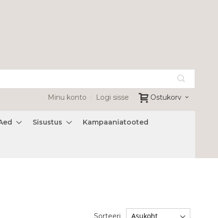
Minu konto
Logi sisse
Ostukorv
Aed
Sisustus
Kampaaniatooted
Sorteeri