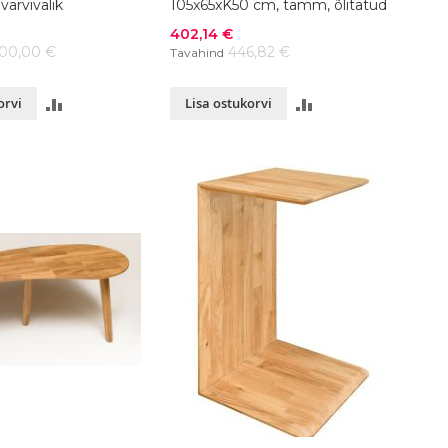
ärvivalik
105x65xK50 cm, tamm, õlitatud
Soodushind
402,14 €
000,00 €
446,82 €
Tavahind
LISA
LISA
orvi
Lisa ostukorvi
VÕRDLUSESSE
VÕRDLUSESSE