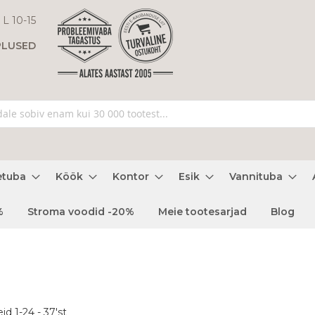
 L 10-15
PLUSED
etuba
Köök
Kontor
Esik
Vannituba
%
Stroma voodid -20%
Meie tootesarjad
Blog
eid
1
-
24
-
37
'st