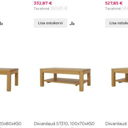
Soodushind
Soodushind
332,87 €
527,85 €
369,85 €
58
Tavahind
Tavahind
LISA
LISA
Lisa ostukorvi
Lisa ostuk
VÕRDLUSESSE
VÕRDLUSESSE
 120x80xK50
Diivanilaud ST310, 100x70xK50
Diivanilau