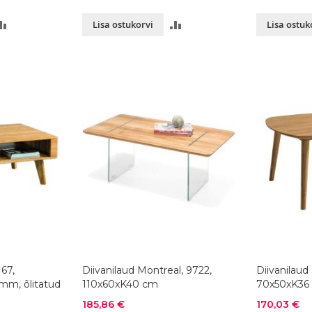
LISA
LISA
Lisa ostukorvi
Lisa ostuk
VÕRDLUSESSE
VÕRDLUSESSE
 67,
Diivanilaud Montreal, 9722,
Diivanilaud
mm, õlitatud
110x60xK40 cm
70x50xK36 
Soodushind
Soodushind
185,86 €
170,03 €