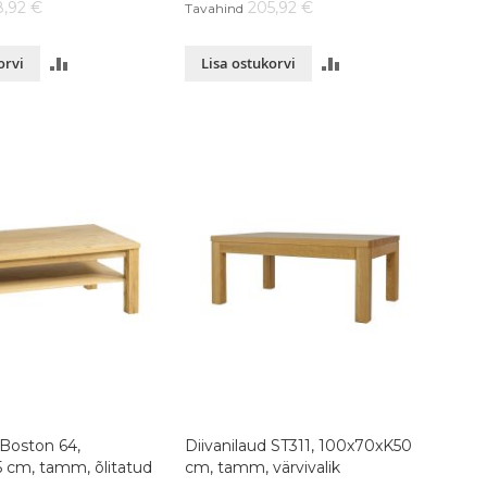
8,92 €
205,92 €
Tavahind
LISA
LISA
orvi
Lisa ostukorvi
VÕRDLUSESSE
VÕRDLUSESSE
 Boston 64,
Diivanilaud ST311, 100x70xK50
 cm, tamm, õlitatud
cm, tamm, värvivalik