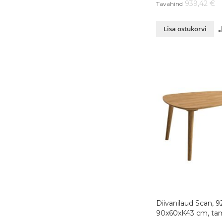
939,42 €
Tavahind
Lisa ostukorvi
Diivanilaud Scan, 9
90x60xK43 cm, tam