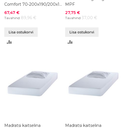
Comfort 70-200x190/200x1,5
MPF
cm
Soodushind
Soodushind
67,47 €
27,75 €
89,96 €
37,00 €
Tavahind
Tavahind
Lisa ostukorvi
Lisa ostukorvi
LISA
LISA
VÕRDLUSESSE
VÕRDLUSESSE
Madratsi kaitselina
Madratsi kaitselina