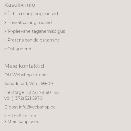
Kasulik info
Üld- ja müügitingimused
Privaatsustingimused
14-päevane taganemisõigus
Pretensioonide esitamine
Ostujuhend
Meie kontaktid
OÜ Webshop Interior
Vabaduse 1, Võru, 65609
Helistage
(+372) 78 60 145
või
(+372) 521 5970
E-post
info@webshop.ee
Ettevõtte info
Meie kauplused