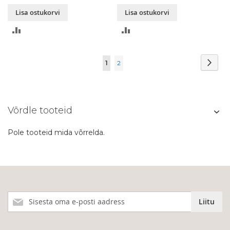
Lisa ostukorvi
Lisa ostukorvi
LISA
LISA
VÕRDLUSESSE
VÕRDLUSESSE
Page
Page
Järg
You're
Page
1
2
currently
reading
Võrdle tooteid
page
Pole tooteid mida võrrelda.
Liitu
Liitu
meie
uudiskirjaga!