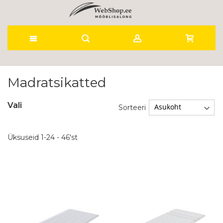
Skip
to
Madratsikatted
Content
Vali
Sorteeri
Üksuseid
1
-
24
-
46
'st