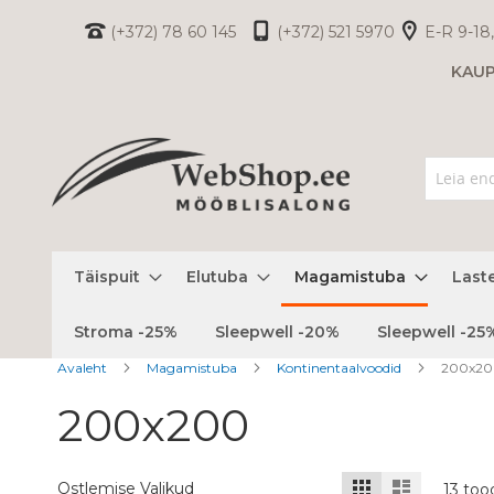
Skip
(+372) 78 60 145
(+372) 521 5970
E-R 9-18,
to
KAU
Content
Täispuit
Elutuba
Magamistuba
Last
Stroma -25%
Sleepwell -20%
Sleepwell -25
Avaleht
Magamistuba
Kontinentaalvoodid
200x20
200x200
Kuvamisviis
Ruudustik
Nimekiri
Ostlemise Valikud
13
too