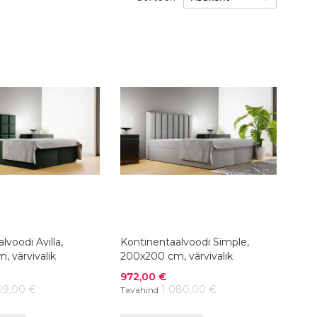
lvoodi Avilla,
Kontinentaalvoodi Simple,
 värvivalik
200x200 cm, värvivalik
Soodushind
972,00 €
09,00 €
1 080,00 €
Tavahind