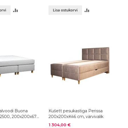
LISA
LISA
orvi
Lisa ostukorvi
VÕRDLUSESSE
VÕRDLUSESSE
alvoodi Buona
Kušett pesukastiga Perissa
2500, 200x200x67
200x200xK46 cm, värvivalik
ik
Soodushind
1 304,00 €