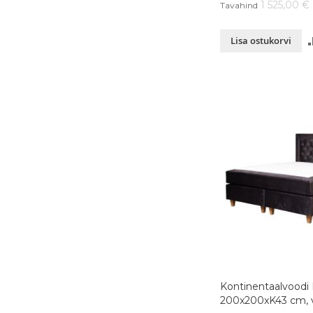
1 525,00 €
Tavahind
Lisa ostukorvi
Kontinentaalvoodi 
200x200xK43 cm, v