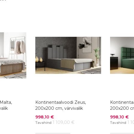
Malta,
Kontinentaalvoodi Zeus,
Kontinentaa
alik
200x200 cm, värvivalik
200x200 cm,
Soodushind
Soodushind
998,10 €
998,10 €
1 109,00 €
1 1
Tavahind
Tavahind