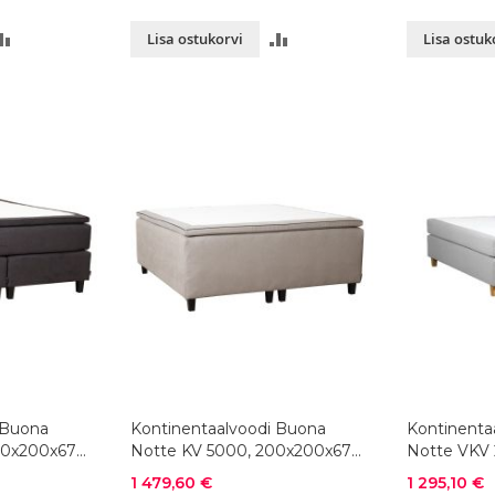
LISA
LISA
Lisa ostukorvi
Lisa ostuk
VÕRDLUSESSE
VÕRDLUSESSE
 Buona
Kontinentaalvoodi Buona
Kontinenta
00x200x67
Notte KV 5000, 200x200x67
Notte VKV 
cm, värvivalik
cm, värvival
Soodushind
Soodushind
1 479,60 €
1 295,10 €