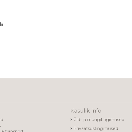
€
LISA
VÕRDLUSESSE
e
Kasulik info
id
Üld- ja müügitingimused
s
Privaatsustingimused
ja transport