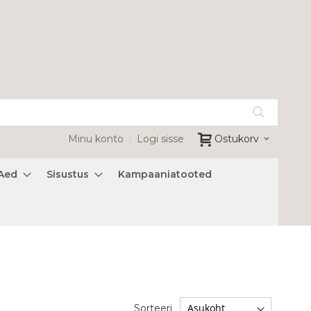
Minu konto
Logi sisse
Ostukorv
Aed
Sisustus
Kampaaniatooted
Sorteeri