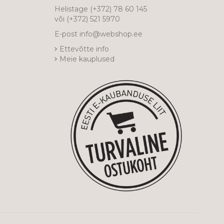
Helistage
(+372) 78 60 145
või
(+372) 521 5970
E-post
info@webshop.ee
Ettevõtte info
Meie kauplused