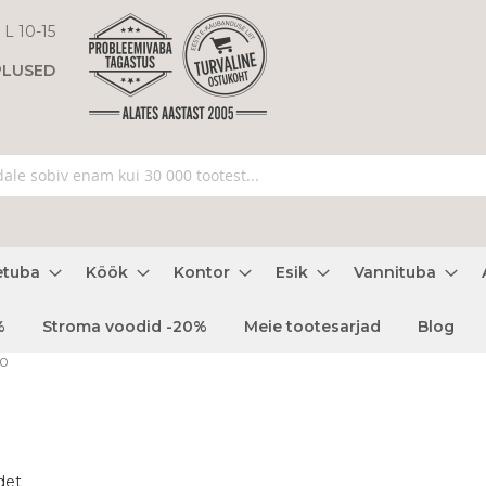
 L 10-15
PLUSED
etuba
Köök
Kontor
Esik
Vannituba
%
Stroma voodid -20%
Meie tootesarjad
Blog
0
det