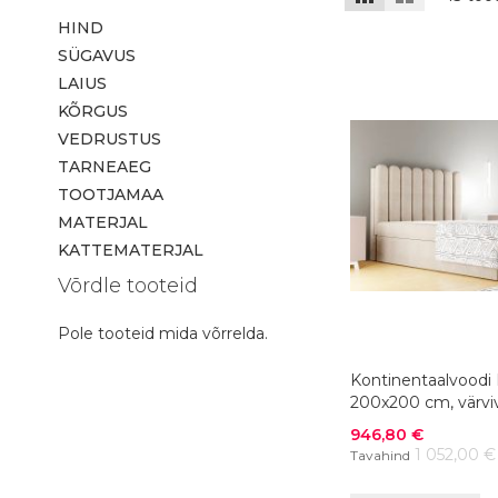
HIND
SÜGAVUS
LAIUS
KÕRGUS
VEDRUSTUS
TARNEAEG
TOOTJAMAA
MATERJAL
KATTEMATERJAL
Võrdle tooteid
Pole tooteid mida võrrelda.
Kontinentaalvoodi 
200x200 cm, värviv
Soodushind
946,80 €
1 052,00 €
Tavahind