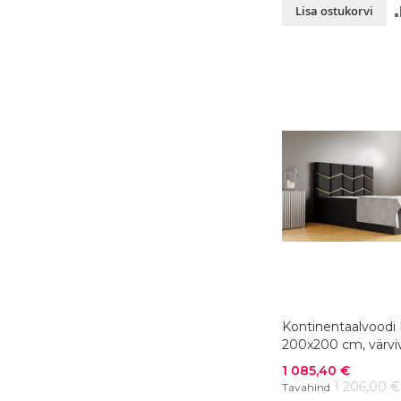
Lisa ostukorvi
Kontinentaalvoodi 
200x200 cm, värviv
Soodushind
1 085,40 €
1 206,00 €
Tavahind