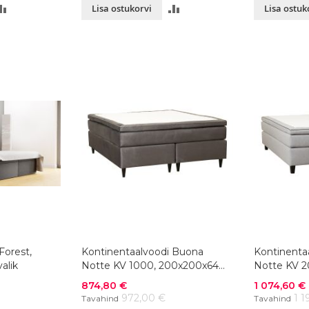
LISA
LISA
Lisa ostukorvi
Lisa ostuk
VÕRDLUSESSE
VÕRDLUSESSE
Forest,
Kontinentaalvoodi Buona
Kontinenta
alik
Notte KV 1000, 200x200x64
Notte KV 2
cm, värvivalik
cm, värvival
Soodushind
Soodushind
874,80 €
1 074,60 €
972,00 €
1 1
Tavahind
Tavahind