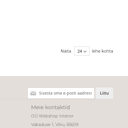
Näita
lehe kohta
Liitu
Liitu
meie
uudiskirjaga!
Meie kontaktid
OÜ Webshop Interior
Vabaduse 1, Võru, 65609