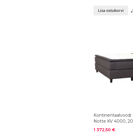
Lisa ostukorvi
Kontinentaalvoodi
Notte KV 4000, 2
cm, värvivalik
Soodushind
1 372,50 €