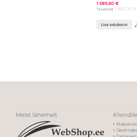
Soodushind
1 585,60 €
1 982,00 
Tavahind
Lisa ostukorvi
Meist lähemalt
Kliendil
Makseviis
Järelmak
Tarneaeg 