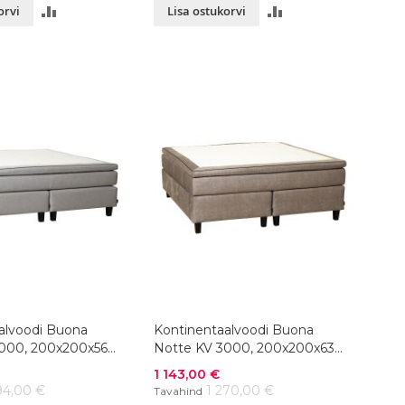
LISA
LISA
orvi
Lisa ostukorvi
VÕRDLUSESSE
VÕRDLUSESSE
alvoodi Buona
Kontinentaalvoodi Buona
000, 200x200x56
Notte KV 3000, 200x200x63
ik
cm, värvivalik
Soodushind
1 143,00 €
94,00 €
1 270,00 €
Tavahind