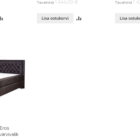
1 644,00 €
1 
Tavahind
Tavahind
LISA
LISA
Lisa ostukorvi
Lisa ostuk
VÕRDLUSESSE
VÕRDLUSESSE
Eros
ärvivalik