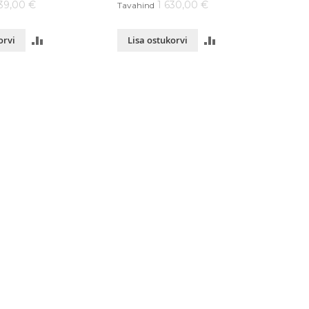
439,00 €
1 630,00 €
Tavahind
LISA
LISA
orvi
Lisa ostukorvi
VÕRDLUSESSE
VÕRDLUSESSE