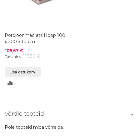
Poroloonmadrats Hopp 100
x 200 x 10 cm
Soodushind
105,57 €
117,30 €
Tavahind
Lisa ostukorvi
LISA
VÕRDLUSESSE
Võrdle tooteid
Pole tooteid mida võrrelda.