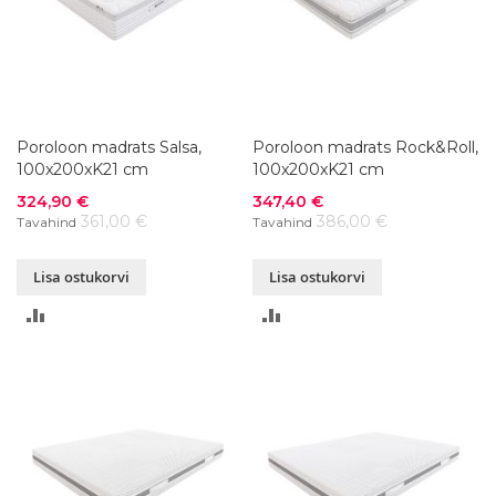
Poroloon madrats Salsa,
Poroloon madrats Rock&Roll,
100x200xK21 cm
100x200xK21 cm
Soodushind
Soodushind
324,90 €
347,40 €
361,00 €
386,00 €
Tavahind
Tavahind
Lisa ostukorvi
Lisa ostukorvi
LISA
LISA
VÕRDLUSESSE
VÕRDLUSESSE