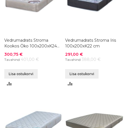
Vedrumadrats Stroma
Vedrumadrats Stroma Iris
Kookos Öko 100x200xK24
100x200xK22 cm
cm
Soodushind
Soodushind
300,75 €
291,00 €
401,00 €
388,00 €
Tavahind
Tavahind
Lisa ostukorvi
Lisa ostukorvi
LISA
LISA
VÕRDLUSESSE
VÕRDLUSESSE