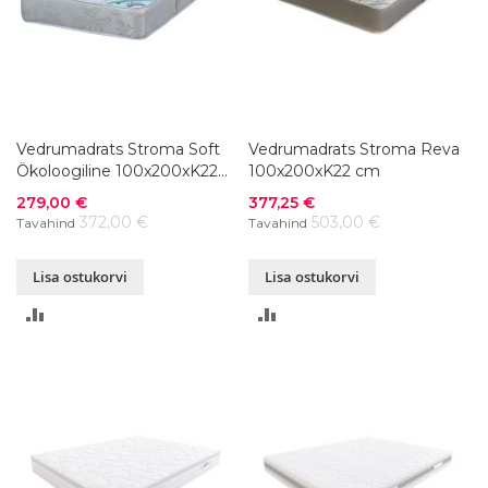
Vedrumadrats Stroma Soft
Vedrumadrats Stroma Reva
Ökoloogiline 100x200xK22
100x200xK22 cm
cm
Soodushind
Soodushind
279,00 €
377,25 €
372,00 €
503,00 €
Tavahind
Tavahind
Lisa ostukorvi
Lisa ostukorvi
LISA
LISA
VÕRDLUSESSE
VÕRDLUSESSE