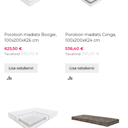
Poroloon madrats Boogie,
Poroloon madrats Conga,
100x200xK26 cm
100x200xK24 cm
Soodushind
Soodushind
625,50 €
536,40 €
695,00 €
596,00 €
Tavahind
Tavahind
Lisa ostukorvi
Lisa ostukorvi
LISA
LISA
VÕRDLUSESSE
VÕRDLUSESSE