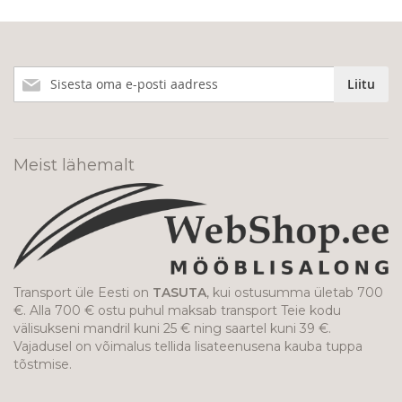
Liitu
Liitu
meie
uudiskirjaga!
Meist lähemalt
Transport üle Eesti on
TASUTA
, kui ostusumma ületab 700
€. Alla 700 € ostu puhul maksab transport Teie kodu
välisukseni mandril kuni 25 € ning saartel kuni 39 €.
Vajadusel on võimalus tellida lisateenusena kauba tuppa
tõstmise.