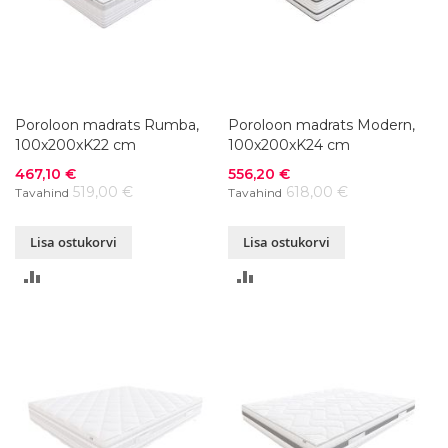
Poroloon madrats Rumba,
Poroloon madrats Modern,
100x200xK22 cm
100x200xK24 cm
Soodushind
Soodushind
467,10 €
556,20 €
519,00 €
618,00 €
Tavahind
Tavahind
Lisa ostukorvi
Lisa ostukorvi
LISA
LISA
VÕRDLUSESSE
VÕRDLUSESSE