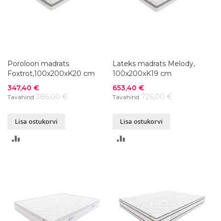
Poroloon madrats
Lateks madrats Melody,
Foxtrot,100x200xK20 cm
100x200xK19 cm
Soodushind
Soodushind
347,40 €
653,40 €
386,00 €
726,00 €
Tavahind
Tavahind
Lisa ostukorvi
Lisa ostukorvi
LISA
LISA
VÕRDLUSESSE
VÕRDLUSESSE