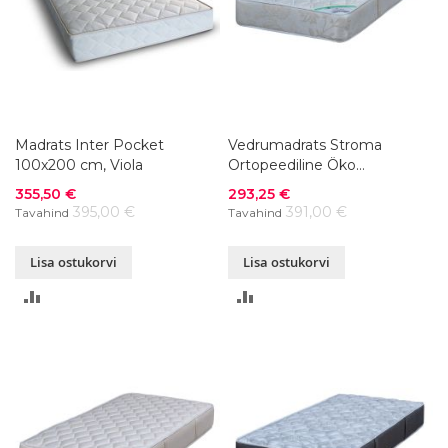
Madrats Inter Pocket
Vedrumadrats Stroma
100x200 cm, Viola
Ortopeediline Öko
100x200xK23 cm
Soodushind
Soodushind
355,50 €
293,25 €
395,00 €
391,00 €
Tavahind
Tavahind
Lisa ostukorvi
Lisa ostukorvi
LISA
LISA
VÕRDLUSESSE
VÕRDLUSESSE