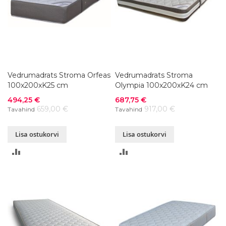
Vedrumadrats Stroma Orfeas
Vedrumadrats Stroma
100x200xK25 cm
Olympia 100x200xK24 cm
Soodushind
Soodushind
494,25 €
687,75 €
659,00 €
917,00 €
Tavahind
Tavahind
Lisa ostukorvi
Lisa ostukorvi
LISA
LISA
VÕRDLUSESSE
VÕRDLUSESSE