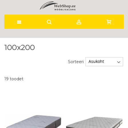
Skip
to
100x200
Content
Sorteeri
19
toodet