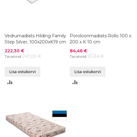
Vedrumadrats Hilding Family
Poroloonmadrats Rollo 100 x
Step Silver, 100x200xK19 cm
200 x K 10 cm
Soodushind
Soodushind
222,30 €
84,46 €
247,00 €
93,84 €
Tavahind
Tavahind
Lisa ostukorvi
Lisa ostukorvi
LISA
LISA
VÕRDLUSESSE
VÕRDLUSESSE