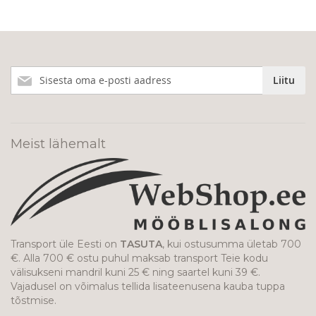
Liitu
Liitu
meie
uudiskirjaga!
Meist lähemalt
Transport üle Eesti on
TASUTA
, kui ostusumma ületab 700
€. Alla 700 € ostu puhul maksab transport Teie kodu
välisukseni mandril kuni 25 € ning saartel kuni 39 €.
Vajadusel on võimalus tellida lisateenusena kauba tuppa
tõstmise.