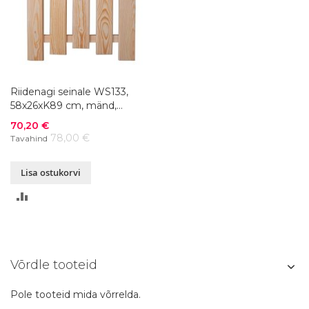
Riidenagi seinale WS133,
58x26xK89 cm, mänd,
värvivalik
Soodushind
70,20 €
78,00 €
Tavahind
Lisa ostukorvi
LISA
VÕRDLUSESSE
Võrdle tooteid
Pole tooteid mida võrrelda.