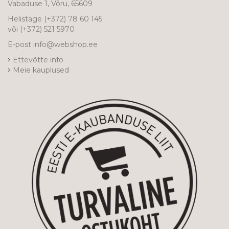
Vabaduse 1, Võru, 65609
Helistage
(+372) 78 60 145
või
(+372) 521 5970
E-post
info@webshop.ee
Ettevõtte info
Meie kauplused