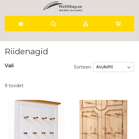
Skip
to
Riidenagid
Content
Vali
Sorteeri
9
toodet