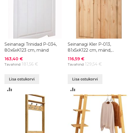
Seinanagi Trinidad P-034,
Seinanagi Kler P-013,
80x6xK123 cm, mänd
81x5xK122 cm, mänd,
värvivalik
Soodushind
Soodushind
163,40 €
116,59 €
181,56 €
129,54 €
Tavahind
Tavahind
Lisa ostukorvi
Lisa ostukorvi
LISA
LISA
VÕRDLUSESSE
VÕRDLUSESSE