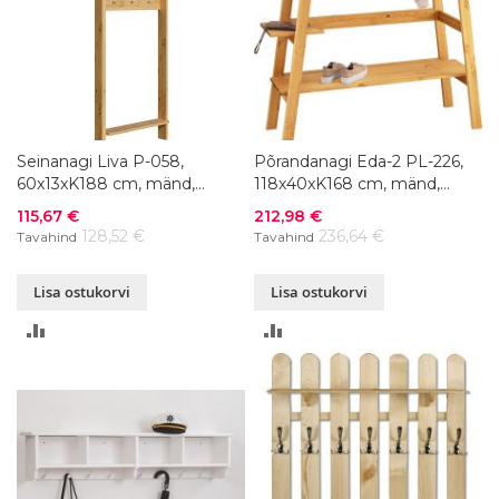
Seinanagi Liva P-058,
Põrandanagi Eda-2 PL-226,
60x13xK188 cm, mänd,
118x40xK168 cm, mänd,
värvivalik
värvivalik
Soodushind
Soodushind
115,67 €
212,98 €
128,52 €
236,64 €
Tavahind
Tavahind
Lisa ostukorvi
Lisa ostukorvi
LISA
LISA
VÕRDLUSESSE
VÕRDLUSESSE