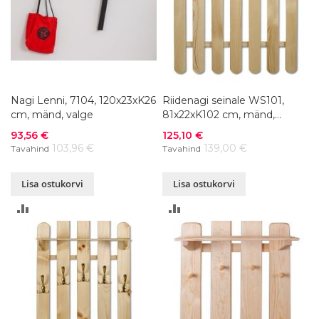
Nagi Lenni, 7104, 120x23xK26
Riidenagi seinale WS101,
cm, mänd, valge
81x22xK102 cm, mänd,
värvivalik
Soodushind
Soodushind
93,56 €
125,10 €
103,96 €
139,00 €
Tavahind
Tavahind
Lisa ostukorvi
Lisa ostukorvi
LISA
LISA
VÕRDLUSESSE
VÕRDLUSESSE