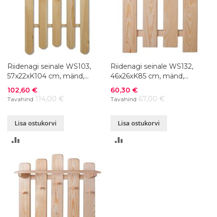
Riidenagi seinale WS103,
Riidenagi seinale WS132,
57x22xK104 cm, mänd,
46x26xK85 cm, mänd,
värvivalik
värvivalik
Soodushind
Soodushind
102,60 €
60,30 €
114,00 €
67,00 €
Tavahind
Tavahind
Lisa ostukorvi
Lisa ostukorvi
LISA
LISA
VÕRDLUSESSE
VÕRDLUSESSE