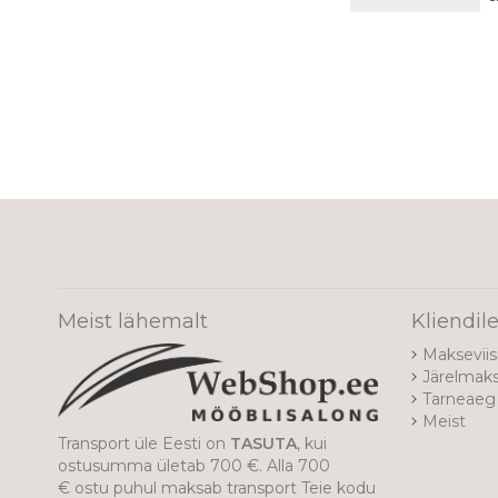
Meist lähemalt
Kliendil
Makseviis
Järelmak
Tarneaeg 
Meist
Transport üle Eesti on
TASUTA
, kui
ostusumma ületab 700 €. Alla 700
€ ostu puhul maksab transport Teie kodu