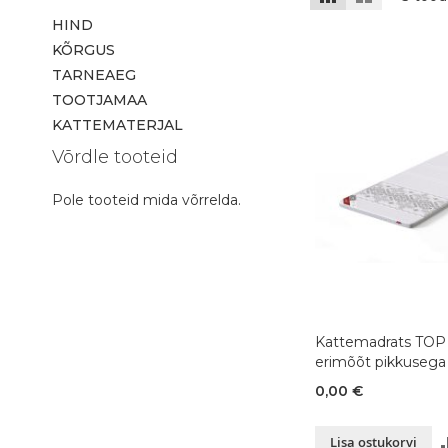
HIND
KÕRGUS
TARNEAEG
TOOTJAMAA
KATTEMATERJAL
Võrdle tooteid
Pole tooteid mida võrrelda.
Kattemadrats TOP
erimõõt pikkusega
0,00 €
Lisa ostukorvi