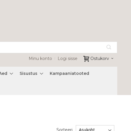
Minu konto
Logi sisse
Ostukorv
Aed
Sisustus
Kampaaniatooted
Sorteeri