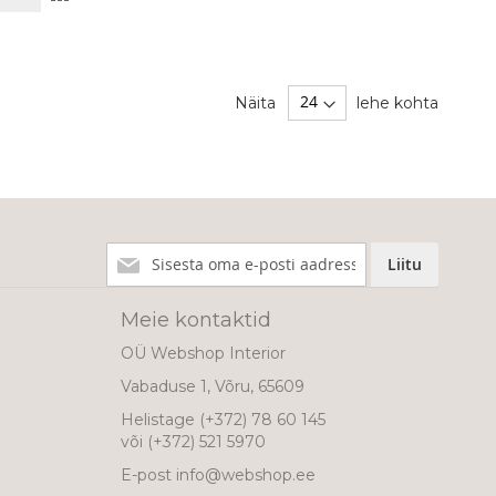
VÕRDLUSESSE
Näita
lehe kohta
Liitu
Liitu
meie
uudiskirjaga!
Meie kontaktid
OÜ Webshop Interior
Vabaduse 1, Võru, 65609
Helistage
(+372) 78 60 145
või
(+372) 521 5970
E-post
info@webshop.ee