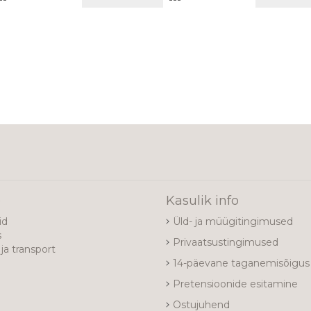
VÕRDLUSESSE
VÕRDLUSESSE
e
Kasulik info
id
Üld- ja müügitingimused
s
Privaatsustingimused
ja transport
14-päevane taganemisõigus
Pretensioonide esitamine
Ostujuhend