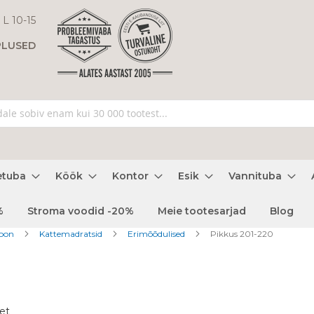
 L 10-15
PLUSED
etuba
Köök
Kontor
Esik
Vannituba
%
Stroma voodid -20%
Meie tootesarjad
Blog
ioon
Kattemadratsid
Erimõõdulised
Pikkus 201-220
et