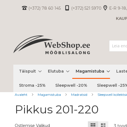
Skip
(+372) 78 60 145
(+372) 521 5970
E-R 9-18,
to
KAU
Content
Täispuit
Elutuba
Magamistuba
Last
Stroma -25%
Sleepwell -20%
Sleepwell -25
Avaleht
Magamistuba
Madratsid
Sleepwell kollekts
Pikkus 201-220
Kuvamisviis
Ruudustik
Nimekiri
Ostlemise Valikud
3
tood