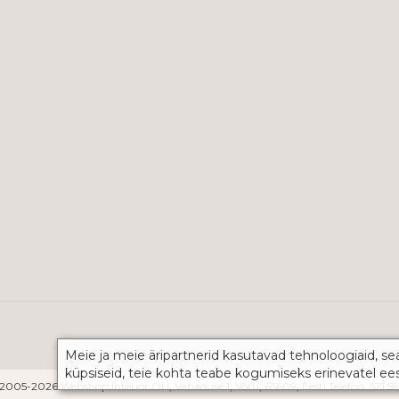
Meie ja meie äripartnerid kasutavad tehnoloogiaid, se
küpsiseid, teie kohta teabe kogumiseks erinevatel ee
2005-2026 Webshop Interior OÜ, Vabaduse 1, Võru, 65609, Eesti Telefon: 521 5