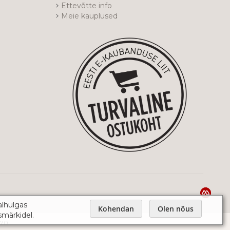
Ettevõtte info
Meie kauplused
alhulgas
Kohendan
Olen nõus
smärkidel.
970