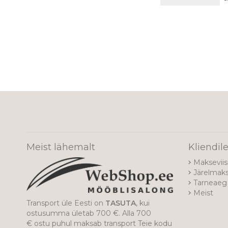
Meist lähemalt
Kliendil
Makseviis
Järelmak
Tarneaeg 
Meist
Transport üle Eesti on
TASUTA
, kui
ostusumma ületab 700 €. Alla 700
€ ostu puhul maksab transport Teie kodu