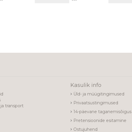
VÕRDLUSESSE
VÕRDLUSESSE
e
Kasulik info
id
Üld- ja müügitingimused
s
Privaatsustingimused
ja transport
14-päevane taganemisõigus
Pretensioonide esitamine
Ostujuhend