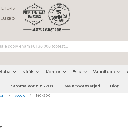
 L 10-15
PLUSED
etuba
Köök
Kontor
Esik
Vannituba
%
Stroma voodid -20%
Meie tootesarjad
Blog
oon
Voodid
140x200
et