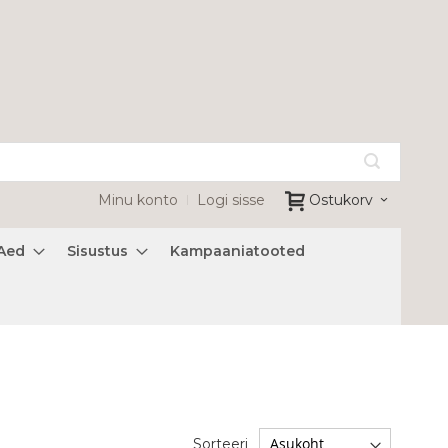
Minu konto
Logi sisse
Ostukorv
Aed
Sisustus
Kampaaniatooted
Sorteeri