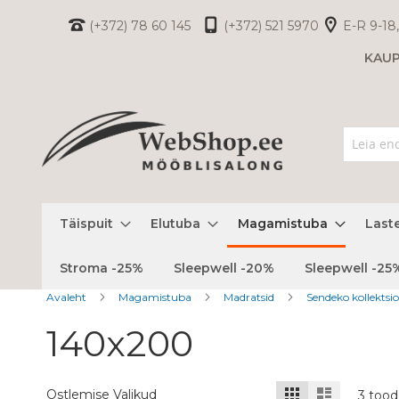
Skip
(+372) 78 60 145
(+372) 521 5970
E-R 9-18,
to
KAU
Content
Täispuit
Elutuba
Magamistuba
Last
Stroma -25%
Sleepwell -20%
Sleepwell -25
Avaleht
Magamistuba
Madratsid
Sendeko kollektsi
140x200
Kuvamisviis
Ruudustik
Nimekiri
Ostlemise Valikud
3
tood