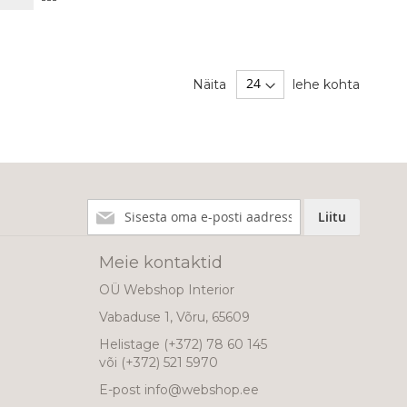
VÕRDLUSESSE
Näita
lehe kohta
Liitu
Liitu
meie
uudiskirjaga!
Meie kontaktid
OÜ Webshop Interior
Vabaduse 1, Võru, 65609
Helistage
(+372) 78 60 145
või
(+372) 521 5970
E-post
info@webshop.ee