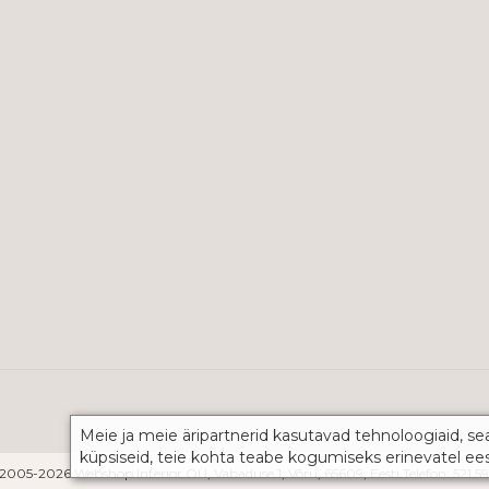
Meie ja meie äripartnerid kasutavad tehnoloogiaid, se
küpsiseid, teie kohta teabe kogumiseks erinevatel ee
2005-2026 Webshop Interior OÜ, Vabaduse 1, Võru, 65609, Eesti Telefon: 521 5