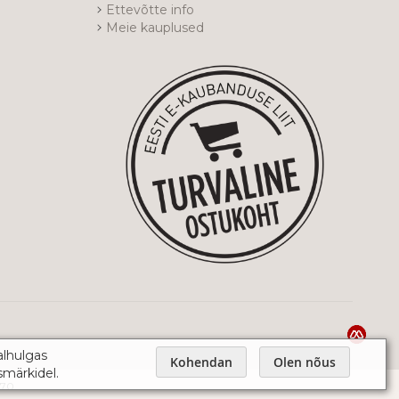
Ettevõtte info
Meie kauplused
alhulgas
Kohendan
Olen nõus
smärkidel.
970