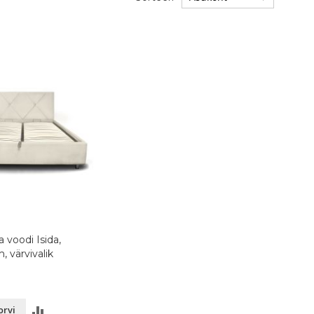
 voodi Isida,
 värvivalik
LISA
orvi