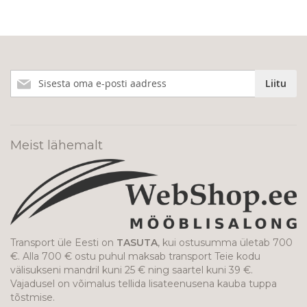
Liitu
Liitu
meie
uudiskirjaga!
Meist lähemalt
Transport üle Eesti on
TASUTA
, kui ostusumma ületab 700
€. Alla 700 € ostu puhul maksab transport Teie kodu
välisukseni mandril kuni 25 € ning saartel kuni 39 €.
Vajadusel on võimalus tellida lisateenusena kauba tuppa
tõstmise.