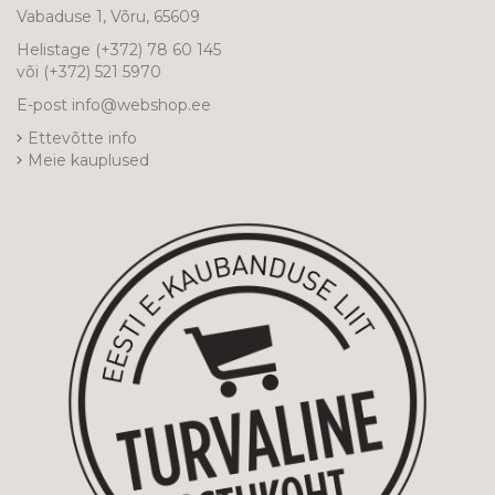
Vabaduse 1, Võru, 65609
Helistage
(+372) 78 60 145
või
(+372) 521 5970
E-post
info@webshop.ee
Ettevõtte info
Meie kauplused