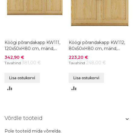
Köögi põrandakapp KW111,
Köögi põrandakapp KW112,
120x50xH80 cm, mänd,
80x50xH80 cm, mänd,
värvivalik
värvivalik
Soodushind
Soodushind
342,90 €
223,20 €
381,00 €
248,00 €
Tavahind
Tavahind
Lisa ostukorvi
Lisa ostukorvi
LISA
LISA
VÕRDLUSESSE
VÕRDLUSESSE
Võrdle tooteid
Pole tooteid mida võrrelda.