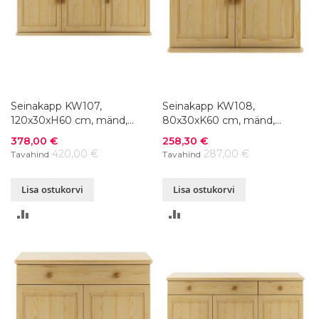
Seinakapp KW107,
Seinakapp KW108,
120x30xH60 cm, mänd,
80x30xK60 cm, mänd,
värvivalik
värvivalik
Soodushind
Soodushind
378,00 €
258,30 €
420,00 €
287,00 €
Tavahind
Tavahind
Lisa ostukorvi
Lisa ostukorvi
LISA
LISA
VÕRDLUSESSE
VÕRDLUSESSE