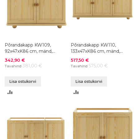
Põrandakapp KW109,
Põrandakapp KW110,
92x47xK86 cm, mänd,
133x47xK86 cm, mänd,
värvivalik
värvivalik
Soodushind
Soodushind
342,90 €
517,50 €
381,00 €
575,00 €
Tavahind
Tavahind
Lisa ostukorvi
Lisa ostukorvi
LISA
LISA
VÕRDLUSESSE
VÕRDLUSESSE