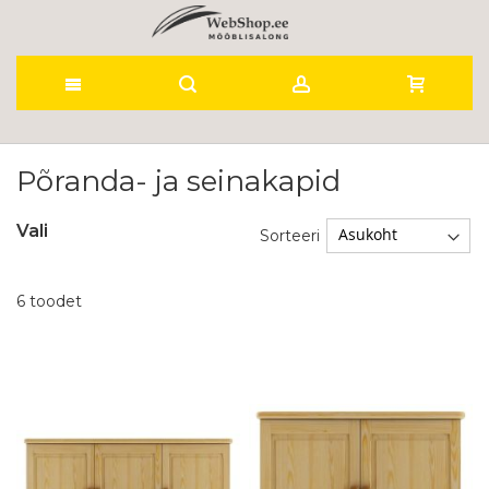
Skip
to
Põranda- ja seinakapid
Content
Vali
Sorteeri
6
toodet