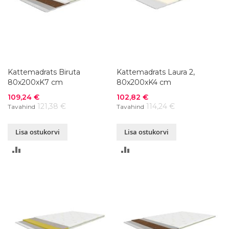
Kattemadrats Biruta
Kattemadrats Laura 2,
80x200xK7 cm
80x200xK4 cm
Soodushind
Soodushind
109,24 €
102,82 €
121,38 €
114,24 €
Tavahind
Tavahind
Lisa ostukorvi
Lisa ostukorvi
LISA
LISA
VÕRDLUSESSE
VÕRDLUSESSE