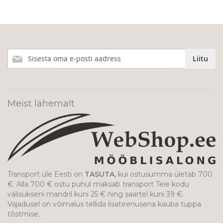
Liitu
Liitu
meie
uudiskirjaga!
Meist lähemalt
Transport üle Eesti on
TASUTA
, kui ostusumma ületab 700
€. Alla 700 € ostu puhul maksab transport Teie kodu
välisukseni mandril kuni 25 € ning saartel kuni 39 €.
Vajadusel on võimalus tellida lisateenusena kauba tuppa
tõstmise.