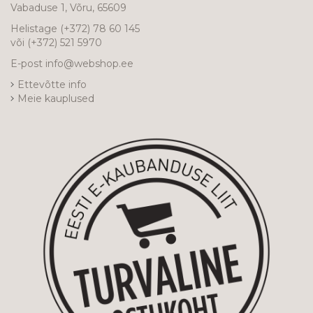
Vabaduse 1, Võru, 65609
Helistage
(+372) 78 60 145
või
(+372) 521 5970
E-post
info@webshop.ee
Ettevõtte info
Meie kauplused