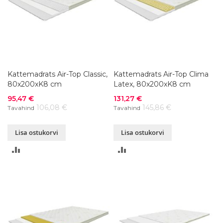
Kattemadrats Air-Top Classic,
Kattemadrats Air-Top Clima
80x200xK8 cm
Latex, 80x200xK8 cm
Soodushind
Soodushind
95,47 €
131,27 €
106,08 €
145,86 €
Tavahind
Tavahind
Lisa ostukorvi
Lisa ostukorvi
LISA
LISA
VÕRDLUSESSE
VÕRDLUSESSE