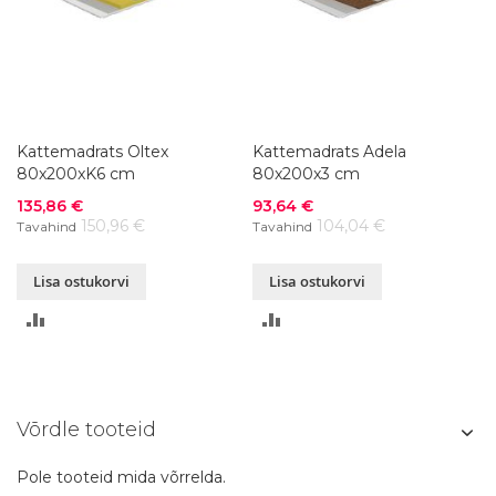
Kattemadrats Oltex
Kattemadrats Adela
80x200xK6 cm
80x200x3 cm
Soodushind
Soodushind
135,86 €
93,64 €
150,96 €
104,04 €
Tavahind
Tavahind
Lisa ostukorvi
Lisa ostukorvi
LISA
LISA
VÕRDLUSESSE
VÕRDLUSESSE
Võrdle tooteid
Pole tooteid mida võrrelda.