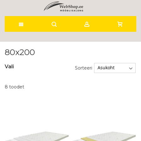
Skip
to
80x200
Content
Vali
Sorteeri
8
toodet