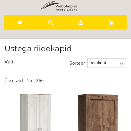
Skip
to
Ustega riidekapid
Content
Vali
Sorteeri
Üksuseid
1
-
24
-
216
'st