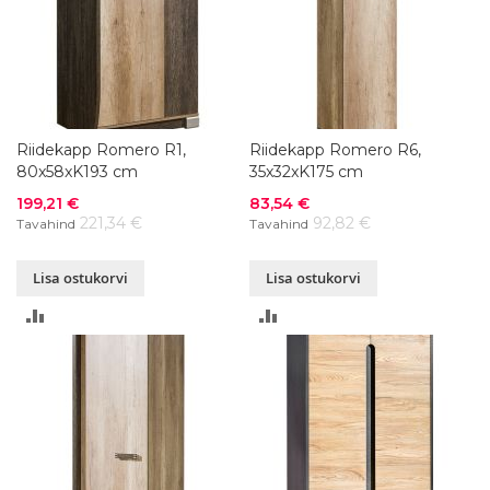
Riidekapp Romero R1,
Riidekapp Romero R6,
80x58xK193 cm
35x32xK175 cm
Soodushind
Soodushind
199,21 €
83,54 €
221,34 €
92,82 €
Tavahind
Tavahind
Lisa ostukorvi
Lisa ostukorvi
LISA
LISA
VÕRDLUSESSE
VÕRDLUSESSE