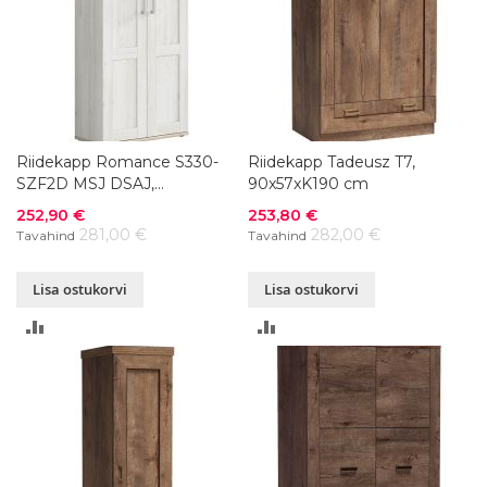
Riidekapp Romance S330-
Riidekapp Tadeusz T7,
SZF2D MSJ DSAJ,
90x57xK190 cm
76x37xK201 cm
Soodushind
Soodushind
252,90 €
253,80 €
281,00 €
282,00 €
Tavahind
Tavahind
Lisa ostukorvi
Lisa ostukorvi
LISA
LISA
VÕRDLUSESSE
VÕRDLUSESSE