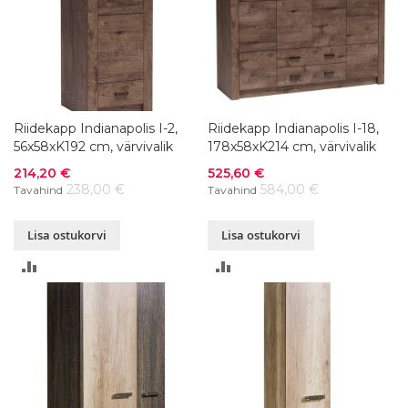
Riidekapp Indianapolis I-2,
Riidekapp Indianapolis I-18,
56x58xK192 cm, värvivalik
178x58xK214 cm, värvivalik
Soodushind
Soodushind
214,20 €
525,60 €
238,00 €
584,00 €
Tavahind
Tavahind
Lisa ostukorvi
Lisa ostukorvi
LISA
LISA
VÕRDLUSESSE
VÕRDLUSESSE