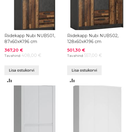
Riidekapp Nubi NUBS01,
Riidekapp Nubi NUBS02,
87x60xK196 cm
128x60xK196 cm
Soodushind
Soodushind
367,20 €
501,30 €
408,00 €
557,00 €
Tavahind
Tavahind
Lisa ostukorvi
Lisa ostukorvi
LISA
LISA
VÕRDLUSESSE
VÕRDLUSESSE