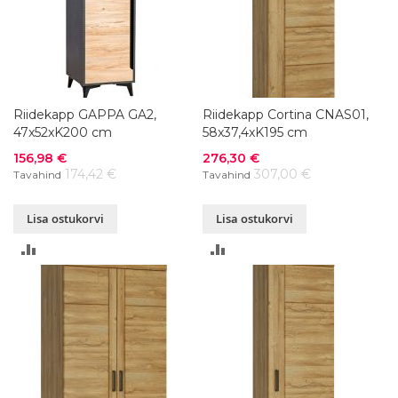
Riidekapp GAPPA GA2,
Riidekapp Cortina CNAS01,
47x52xK200 cm
58x37,4xK195 cm
Soodushind
Soodushind
156,98 €
276,30 €
174,42 €
307,00 €
Tavahind
Tavahind
Lisa ostukorvi
Lisa ostukorvi
LISA
LISA
VÕRDLUSESSE
VÕRDLUSESSE