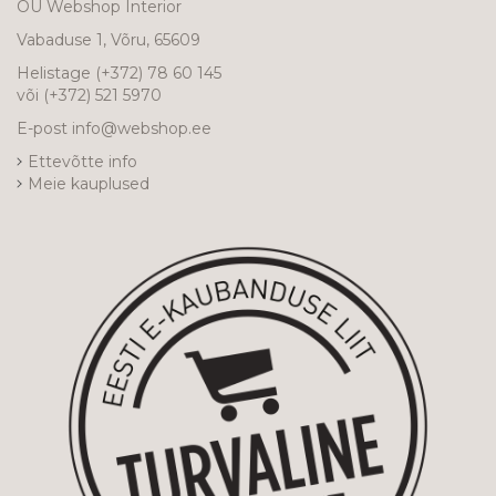
OÜ Webshop Interior
Vabaduse 1, Võru, 65609
Helistage
(+372) 78 60 145
või
(+372) 521 5970
E-post
info@webshop.ee
Ettevõtte info
Meie kauplused