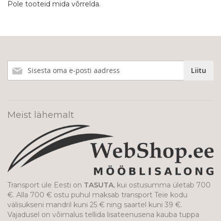
Pole tooteid mida võrrelda.
Liitu
Liitu
meie
uudiskirjaga!
Meist lähemalt
Transport üle Eesti on
TASUTA
, kui ostusumma ületab 700
€. Alla 700 € ostu puhul maksab transport Teie kodu
välisukseni mandril kuni 25 € ning saartel kuni 39 €.
Vajadusel on võimalus tellida lisateenusena kauba tuppa