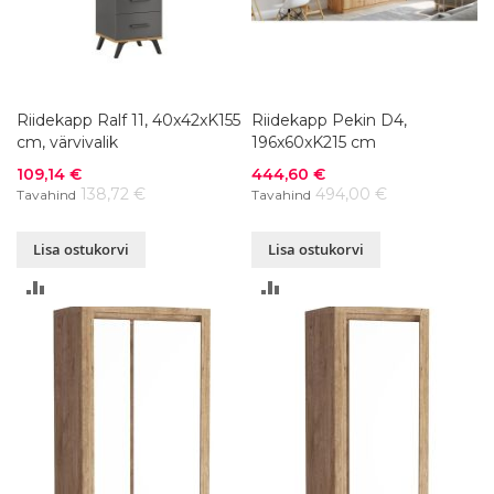
Riidekapp Ralf 11, 40x42xK155
Riidekapp Pekin D4,
cm, värvivalik
196x60xK215 cm
Soodushind
Soodushind
109,14 €
444,60 €
138,72 €
494,00 €
Tavahind
Tavahind
Lisa ostukorvi
Lisa ostukorvi
LISA
LISA
VÕRDLUSESSE
VÕRDLUSESSE