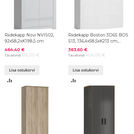
Riidekapp Novi NVIS02,
Riidekapp Boston 3D6S BOS
92x58,2xK198,5 cm
S13, 136,4x58,5xK213 cm,
värvivalik
Soodushind
Soodushind
464,40 €
363,60 €
516,00 €
404,00 €
Tavahind
Tavahind
Lisa ostukorvi
Lisa ostukorvi
LISA
LISA
VÕRDLUSESSE
VÕRDLUSESSE