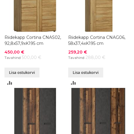
Riidekapp Cortina CNAS02,
Riidekapp Cortina CNAG06,
92,8x57,9xK195 cm
58x37,4xK195 cm
Soodushind
Soodushind
450,00 €
259,20 €
500,00 €
288,00 €
Tavahind
Tavahind
Lisa ostukorvi
Lisa ostukorvi
LISA
LISA
VÕRDLUSESSE
VÕRDLUSESSE