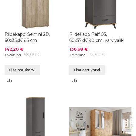
Riidekapp Gemini 2D,
Riidekapp Ralf 05,
60x35xK185 cm
60x57xK190 cm, värvivalik
Soodushind
Soodushind
142,20 €
136,68 €
158,00 €
173,40 €
Tavahind
Tavahind
Lisa ostukorvi
Lisa ostukorvi
LISA
LISA
VÕRDLUSESSE
VÕRDLUSESSE