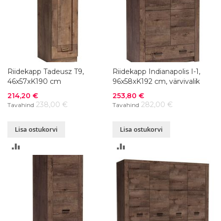
Riidekapp Tadeusz T9,
Riidekapp Indianapolis I-1,
46x57xK190 cm
96x58xK192 cm, värvivalik
Soodushind
Soodushind
214,20 €
253,80 €
238,00 €
282,00 €
Tavahind
Tavahind
Lisa ostukorvi
Lisa ostukorvi
LISA
LISA
VÕRDLUSESSE
VÕRDLUSESSE