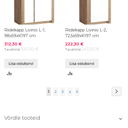
Riidekapp Livinio L-1,
Riidekapp Livinio L-2,
98x59xK197 cm
72,5x59xK197 cm
Soodushind
Soodushind
312,30 €
222,30 €
347,00 €
247,00 €
Tavahind
Tavahind
Lisa ostukorvi
Lisa ostukorvi
LISA
LISA
VÕRDLUSESSE
VÕRDLUSESSE
Page
Page
Järg
You're
Page
Page
Page
Page
1
2
3
4
5
currently
reading
Võrdle tooteid
page