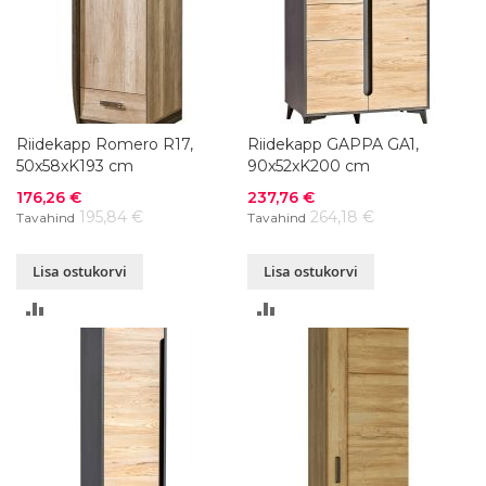
Riidekapp Romero R17,
Riidekapp GAPPA GA1,
50x58xK193 cm
90x52xK200 cm
Soodushind
Soodushind
176,26 €
237,76 €
195,84 €
264,18 €
Tavahind
Tavahind
Lisa ostukorvi
Lisa ostukorvi
LISA
LISA
VÕRDLUSESSE
VÕRDLUSESSE