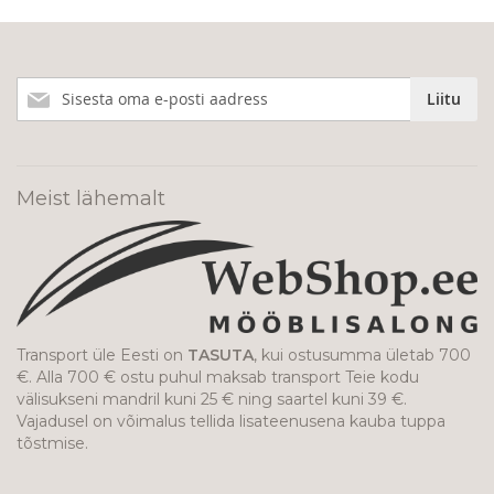
Liitu
Liitu
meie
uudiskirjaga!
Meist lähemalt
Transport üle Eesti on
TASUTA
, kui ostusumma ületab 700
€. Alla 700 € ostu puhul maksab transport Teie kodu
välisukseni mandril kuni 25 € ning saartel kuni 39 €.
Vajadusel on võimalus tellida lisateenusena kauba tuppa
tõstmise.