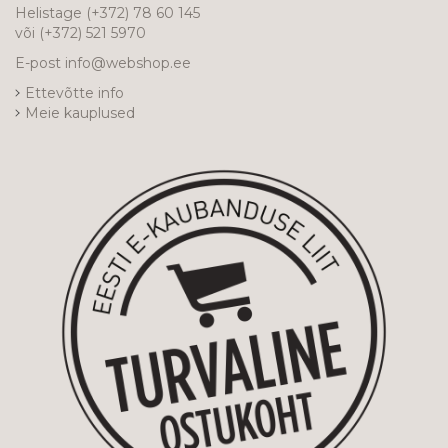
Helistage
(+372) 78 60 145
või
(+372) 521 5970
E-post
info@webshop.ee
Ettevõtte info
Meie kauplused