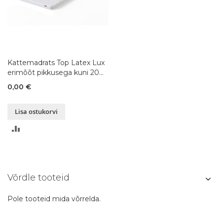
Kattemadrats Top Latex Lux
erimõõt pikkusega kuni 200
cm
0,00 €
Lisa ostukorvi
LISA
VÕRDLUSESSE
Võrdle tooteid
Pole tooteid mida võrrelda.