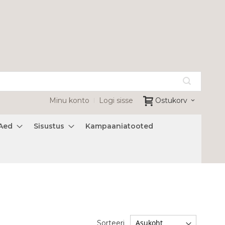
Minu konto
Logi sisse
Ostukorv
Aed
Sisustus
Kampaaniatooted
Sorteeri