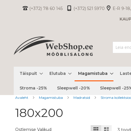
Skip
(+372) 78 60 145
(+372) 521 5970
E-R 9-18,
to
KAU
Content
Täispuit
Elutuba
Magamistuba
Last
Stroma -25%
Sleepwell -20%
Sleepwell -25
Avaleht
Magamistuba
Madratsid
Stroma kollektsi
180x200
Kuvamisviis
Ruudustik
Nimekiri
Ostlemise Valikud
3
tood