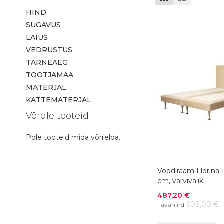
HIND
SÜGAVUS
LAIUS
VEDRUSTUS
TARNEAEG
TOOTJAMAA
MATERJAL
KATTEMATERJAL
Võrdle tooteid
Pole tooteid mida võrrelda.
Voodiraam Florina
cm, värvivalik
Soodushind
487,20 €
609,00 €
Tavahind