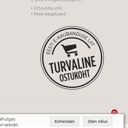
Ettevõtte info
Meie kauplused
alhulgas
Kohendan
Olen nõus
smärkidel.