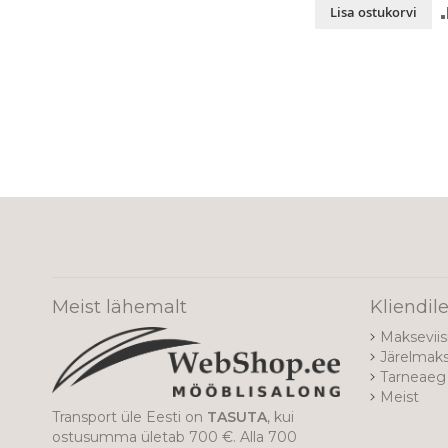
Lisa ostukorvi
Meist lähemalt
Kliendil
Makseviis
Järelmak
Tarneaeg 
Meist
Transport üle Eesti on
TASUTA
, kui
ostusumma ületab 700 €. Alla 700