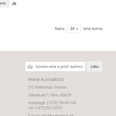
LISA
orvi
VÕRDLUSESSE
Näita
lehe kohta
Liitu
Liitu
meie
uudiskirjaga!
Meie kontaktid
OÜ Webshop Interior
Vabaduse 1, Võru, 65609
Helistage
(+372) 78 60 145
või
(+372) 521 5970
E-post
info@webshop.ee