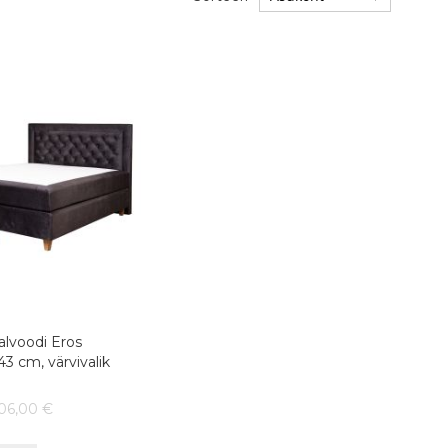
alvoodi Eros
3 cm, värvivalik
706,00 €