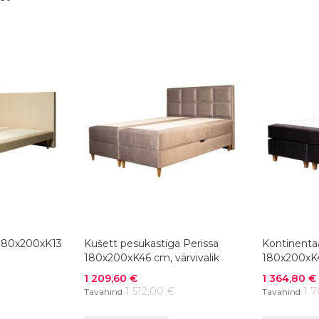
 180x200xK13
Kušett pesukastiga Perissa
Kontinenta
180x200xK46 cm, värvivalik
180x200xK4
Soodushind
Soodushind
1 209,60 €
1 364,80 €
1 512,00 €
1 
Tavahind
Tavahind