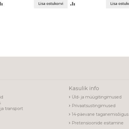
LISA
LISA
Lisa ostukorvi
Lisa ostuk
VÕRDLUSESSE
VÕRDLUSESSE
e
Kasulik info
id
Üld- ja müügitingimused
s
Privaatsustingimused
ja transport
14-päevane taganemisõigus
Pretensioonide esitamine