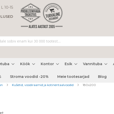
 L 10-15
PLUSED
etuba
Köök
Kontor
Esik
Vannituba
%
Stroma voodid -20%
Meie tootesarjad
Blog
oon
Kušetid, voodiraamid ja kotinentaalvoodid
180x200
et