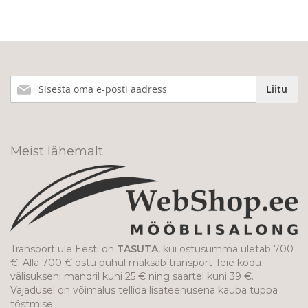
Liitu
Liitu
meie
uudiskirjaga!
Meist lähemalt
Transport üle Eesti on
TASUTA
, kui ostusumma ületab 700
€. Alla 700 € ostu puhul maksab transport Teie kodu
välisukseni mandril kuni 25 € ning saartel kuni 39 €.
Vajadusel on võimalus tellida lisateenusena kauba tuppa
tõstmise.