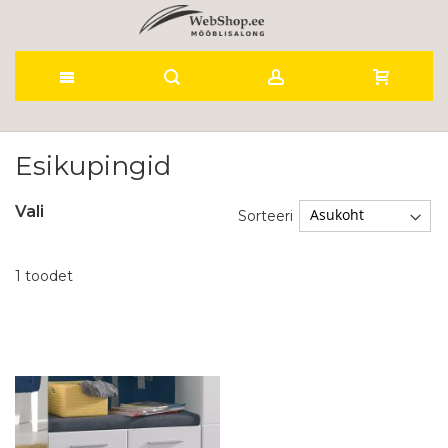
Skip
to
Esikupingid
Content
Vali
Sorteeri
1
toodet