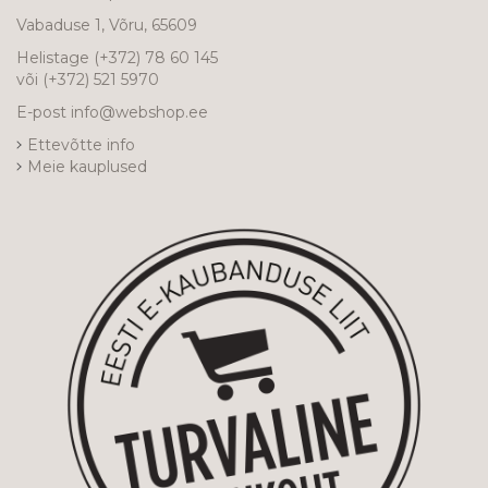
Vabaduse 1, Võru, 65609
Helistage
(+372) 78 60 145
või
(+372) 521 5970
E-post
info@webshop.ee
Ettevõtte info
Meie kauplused