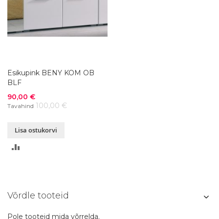
Esikupink BENY KOM OB
BLF
Soodushind
90,00 €
100,00 €
Tavahind
Lisa ostukorvi
LISA
VÕRDLUSESSE
Võrdle tooteid
Pole tooteid mida võrrelda.