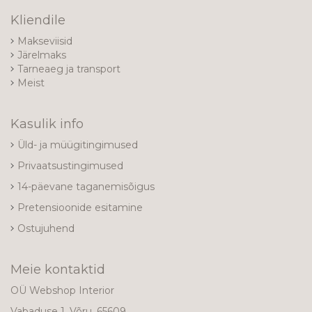
Kliendile
Makseviisid
Järelmaks
Tarneaeg ja transport
Meist
Kasulik info
Üld- ja müügitingimused
Privaatsustingimused
14-päevane taganemisõigus
Pretensioonide esitamine
Ostujuhend
Meie kontaktid
OÜ Webshop Interior
Vabaduse 1, Võru, 65609