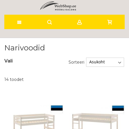
Skip
to
Narivoodid
Content
Vali
Sorteeri
14
toodet