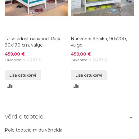
Täispuidust narivoodi Rick
Narivoodi Annika, 90x200,
90x190 cm, valge
valge
Soodushind
Soodushind
459,00 €
459,00 €
510,00 €
510,00 €
Tavahind
Tavahind
Lisa ostukorvi
Lisa ostukorvi
LISA
LISA
VÕRDLUSESSE
VÕRDLUSESSE
Võrdle tooteid
Pole tooteid mida võrrelda.