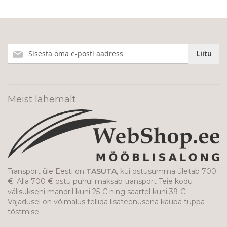
Liitu
Liitu
meie
uudiskirjaga!
Meist lähemalt
Transport üle Eesti on
TASUTA
, kui ostusumma ületab 700
€. Alla 700 € ostu puhul maksab transport Teie kodu
välisukseni mandril kuni 25 € ning saartel kuni 39 €.
Vajadusel on võimalus tellida lisateenusena kauba tuppa
tõstmise.