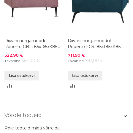
Diivani nurgamoodul
Diivani nurgamoodul
Roberto CBL, 85x165xK85
Roberto FC4, 85x185xK85
cm, värvivalik
cm, värvivalik
Soodushind
Soodushind
522,90 €
711,90 €
581,00 €
791,00 €
Tavahind
Tavahind
Lisa ostukorvi
Lisa ostukorvi
LISA
LISA
VÕRDLUSESSE
VÕRDLUSESSE
Võrdle tooteid
Pole tooteid mida võrrelda.