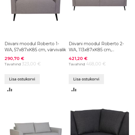
Diivani moodul Roberto 1-
Diivani moodul Roberto 2-
WA, 57x87xK85 cm, värvivalik
WA, 113x87xK85 cm,
värvivalik
Soodushind
Soodushind
290,70 €
421,20 €
323,00 €
468,00 €
Tavahind
Tavahind
Lisa ostukorvi
Lisa ostukorvi
LISA
LISA
VÕRDLUSESSE
VÕRDLUSESSE