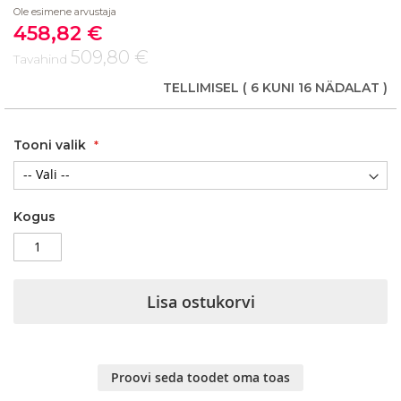
Ole esimene arvustaja
of
458,82 €
the
Soodushind
images
509,80 €
Tavahind
gallery
TELLIMISEL
( 6 KUNI 16 NÄDALAT )
Tooni valik
Kogus
Lisa ostukorvi
Proovi seda toodet oma toas