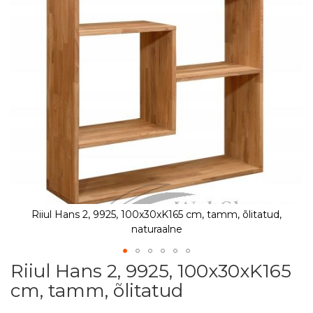
Riiul Hans 2, 9925, 100x30xK165 cm, tamm, õlitatud,
naturaalne
Riiul Hans 2, 9925, 100x30xK165
Skip
to
cm, tamm, õlitatud
the
beginning