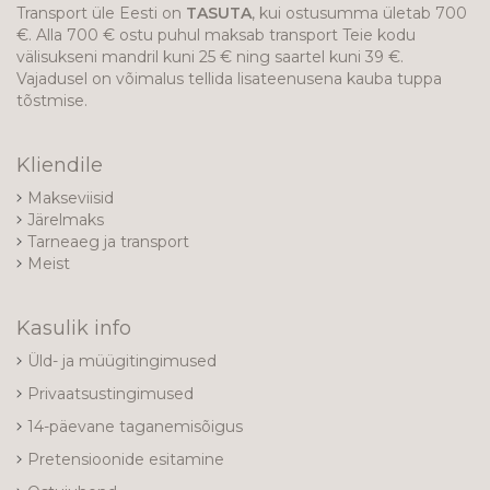
Transport üle Eesti on
TASUTA
, kui ostusumma ületab 700
€. Alla 700 € ostu puhul maksab transport Teie kodu
välisukseni mandril kuni 25 € ning saartel kuni 39 €.
Vajadusel on võimalus tellida lisateenusena kauba tuppa
tõstmise.
Kliendile
Makseviisid
Järelmaks
Tarneaeg ja transport
Meist
Kasulik info
Üld- ja müügitingimused
Privaatsustingimused
14-päevane taganemisõigus
Pretensioonide esitamine