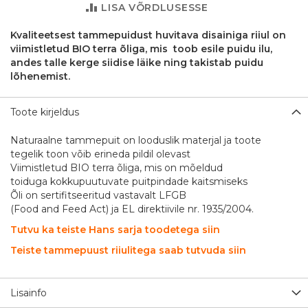
LISA VÕRDLUSESSE
Kvaliteetsest tammepuidust huvitava disainiga riiul on
viimistletud BIO terra õliga, mis toob esile puidu ilu,
andes talle kerge siidise läike ning takistab puidu
lõhenemist.
Toote kirjeldus
Naturaalne tammepuit on looduslik materjal ja toote
tegelik toon võib erineda pildil olevast
Viimistletud BIO terra õliga, mis on mõeldud
toiduga kokkupuutuvate puitpindade kaitsmiseks
Õli on sertifitseeritud vastavalt LFGB
(Food and Feed Act) ja EL direktiivile nr. 1935/2004.
Tutvu ka teiste Hans sarja toodetega siin
Teiste tammepuust riiulitega saab tutvuda siin
Lisainfo