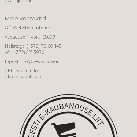
Ostujuhend
Meie kontaktid
OÜ Webshop Interior
Vabaduse 1, Võru, 65609
Helistage
(+372) 78 60 145
või
(+372) 521 5970
E-post
info@webshop.ee
Ettevõtte info
Meie kauplused