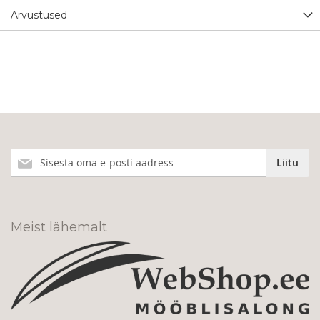
Arvustused
Liitu
Liitu
meie
uudiskirjaga!
Meist lähemalt