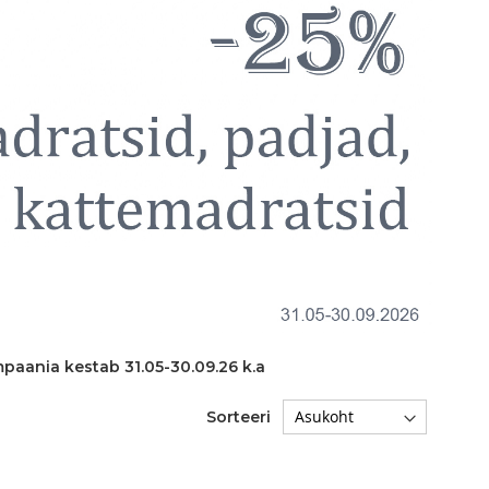
mpaania kestab
31.05-30.09.26 k.a
Sorteeri