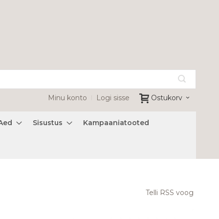
Minu konto
Logi sisse
Ostukorv
Aed
Sisustus
Kampaaniatooted
Telli RSS voog