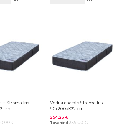
VÕRDLUSESSE
VÕRDLUSESSE
ts Stroma Iris
Vedrumadrats Stroma Iris
2 cm
90x200xK22 cm
Soodushind
254,25 €
30,00 €
339,00 €
Tavahind