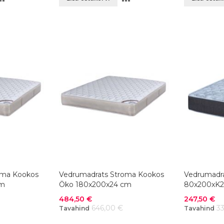
VÕRDLUSESSE
VÕRDLUSESSE
oma Kookos
Vedrumadrats Stroma Kookos
Vedrumadra
cm
Öko 180x200x24 cm
80x200xK2
Soodushind
Soodushind
484,50 €
247,50 €
646,00 €
3
Tavahind
Tavahind