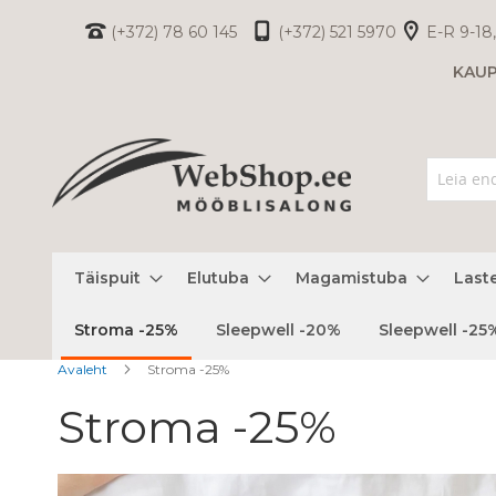
Skip
(+372) 78 60 145
(+372) 521 5970
E-R 9-18,
to
KAU
Content
Täispuit
Elutuba
Magamistuba
Last
Stroma -25%
Sleepwell -20%
Sleepwell -25
Avaleht
Stroma -25%
Stroma -25%