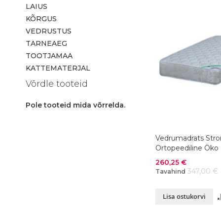
LAIUS
KÕRGUS
VEDRUSTUS
TARNEAEG
TOOTJAMAA
KATTEMATERJAL
Võrdle tooteid
Pole tooteid mida võrrelda.
Vedrumadrats Str
Ortopeediline Öko
cm
Soodushind
260,25 €
347,00 €
Tavahind
Lisa ostukorvi