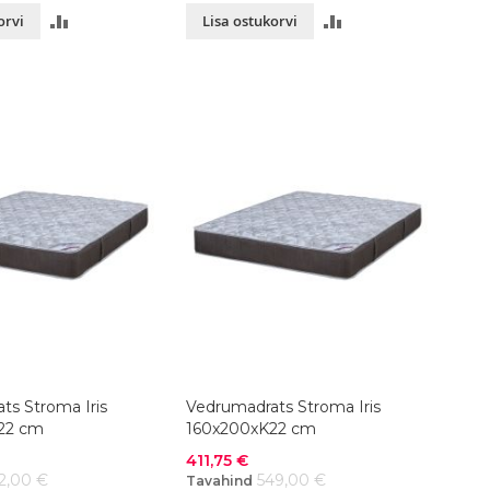
LISA
LISA
orvi
Lisa ostukorvi
VÕRDLUSESSE
VÕRDLUSESSE
ts Stroma Iris
Vedrumadrats Stroma Iris
22 cm
160x200xK22 cm
Soodushind
411,75 €
2,00 €
549,00 €
Tavahind