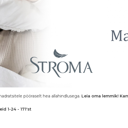
adratsitele pööraselt hea allahindlusega.
Leia oma lemmik! Ka
eid
1
-
24
-
171
'st