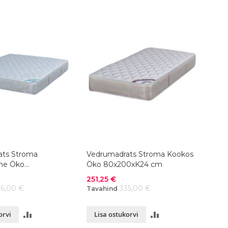
ats Stroma
Vedrumadrats Stroma Kookos
ine Öko
Öko 80x200xK24 cm
23 cm
Soodushind
251,25 €
36,00 €
335,00 €
Tavahind
LISA
LISA
orvi
Lisa ostukorvi