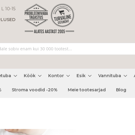
 L 10-15
PLUSED
etuba
Köök
Kontor
Esik
Vannituba
%
Stroma voodid -20%
Meie tootesarjad
Blog