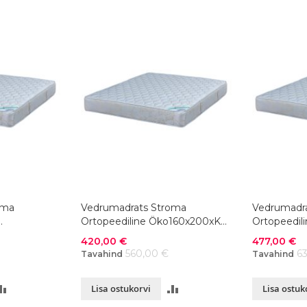
oma
Vedrumadrats Stroma
Vedrumadr
Ortopeediline Öko160x200xK23
Ortopeedil
cm
180x200xK
Soodushind
Soodushind
420,00 €
477,00 €
560,00 €
6
Tavahind
Tavahind
LISA
LISA
Lisa ostukorvi
Lisa ostuk