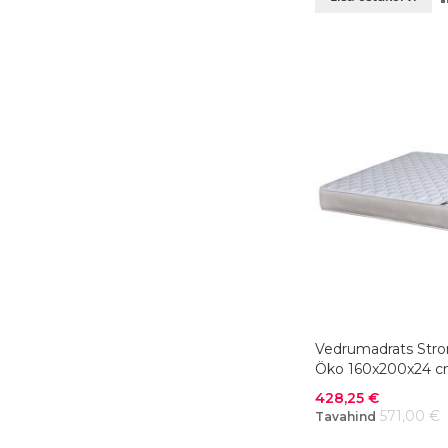
Vedrumadrats Str
Öko 160x200x24 
Soodushind
428,25 €
571,00 €
Tavahind