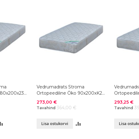
oma
Vedrumadrats Stroma
Vedrumadr
 80x200x23
Ortopeediline Öko 90x200xK23
Ortopeedil
cm
100x200xK
Soodushind
Soodushind
273,00 €
293,25 €
364,00 €
3
Tavahind
Tavahind
LISA
LISA
Lisa ostukorvi
Lisa ostuk
VÕRDLUSESSE
VÕRDLUSESSE