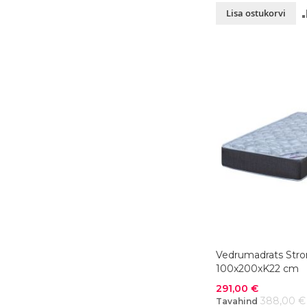
Lisa ostukorvi
Vedrumadrats Stro
100x200xK22 cm
Soodushind
291,00 €
388,00 €
Tavahind