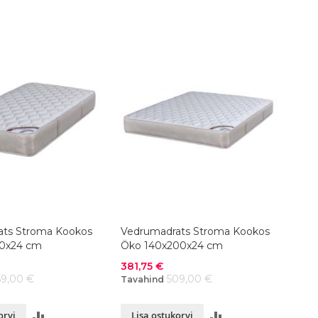
VÕRDLUSESSE
VÕRDLUSESSE
ats Stroma Kookos
Vedrumadrats Stroma Kookos
0x24 cm
Öko 140x200x24 cm
Soodushind
381,75 €
59,00 €
509,00 €
Tavahind
LISA
LISA
orvi
Lisa ostukorvi