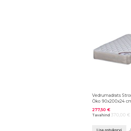
Vedrumadrats Str
Öko 90x200x24 c
Soodushind
277,50 €
370,00 €
Tavahind
Lisa ostukorvi