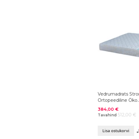
Vedrumadrats Str
Ortopeediline Öko
140x200xK23 cm
Soodushind
384,00 €
512,00 €
Tavahind
Lisa ostukorvi