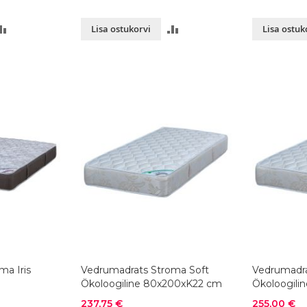
LISA
LISA
Lisa ostukorvi
Lisa ostuk
VÕRDLUSESSE
VÕRDLUSESSE
ma Iris
Vedrumadrats Stroma Soft
Vedrumadra
Ökoloogiline 80x200xK22 cm
Ökoloogili
Soodushind
Soodushind
237,75 €
255,00 €