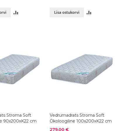
LISA
LISA
orvi
Lisa ostukorvi
VÕRDLUSESSE
VÕRDLUSESSE
ts Stroma Soft
Vedrumadrats Stroma Soft
ne 90x200xK22 cm
Ökoloogiline 100x200xK22 cm
Soodushind
279,00 €