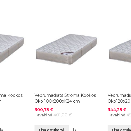
VÕRDLUSESSE
VÕRDLUSESSE
oma Kookos
Vedrumadrats Stroma Kookos
Vedrumadr
m
Öko 100x200xK24 cm
Öko120x20
Soodushind
Soodushind
300,75 €
344,25 €
401,00 €
4
Tavahind
Tavahind
LISA
LISA
Lisa ostukorvi
Lisa ostuk