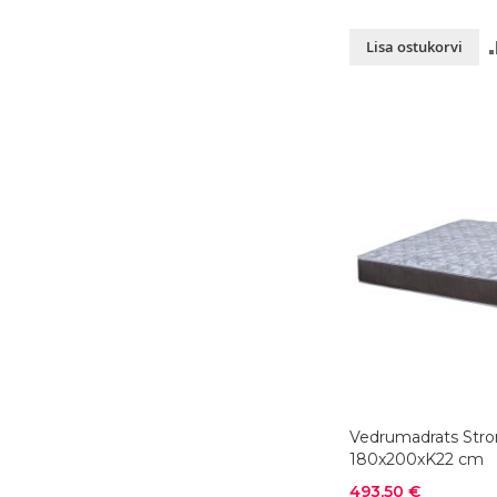
Lisa ostukorvi
Vedrumadrats Stro
180x200xK22 cm
Soodushind
493,50 €