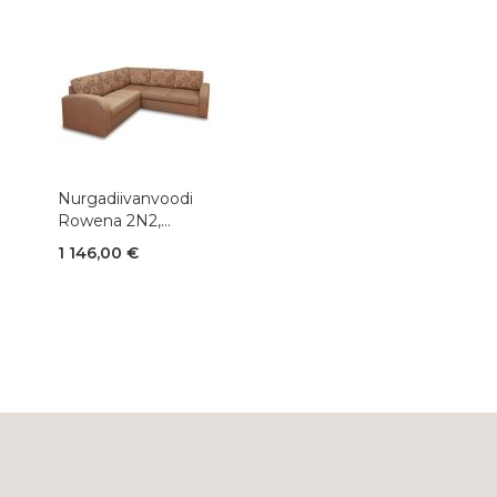
Nurgadiivanvoodi
Rowena 2N2,
240x240xK72 cm,
1 146,00 €
kangas