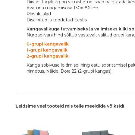
Diivani tagakülg on viimistletud, saab paigutada ke
Avatuna magamisosa 130x186 cm
Plastik jalad
Disainitud ja toodetud Eestis.
Kangavalikuga tutvumiseks ja valimiseks kliki soo
Nurgadiivani hind sõltub vastavalt valitud grupi kang
0-grupi kangavalik
1-grupi kangavalik
2-grupi kangavalik
Kanga sobivuse leidmisel ning ostu sooritamisel pa
nimetus. Näide: Dora 22 (2-grupi kangas).
Leidsime veel tooteid mis teile meeldida võiksid!