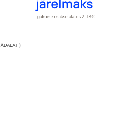
Igakuine makse alates 21.18€
angas, avatud
NÄDALAT )