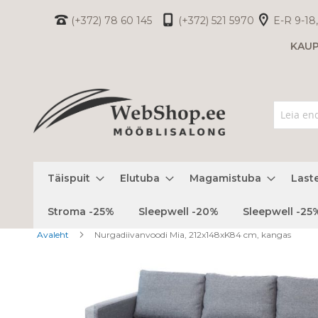
Skip
(+372) 78 60 145
(+372) 521 5970
E-R 9-18,
to
KAU
Content
Täispuit
Elutuba
Magamistuba
Last
Stroma -25%
Sleepwell -20%
Sleepwell -25
Avaleht
Nurgadiivanvoodi Mia, 212x148xK84 cm, kangas
Skip
to
the
end