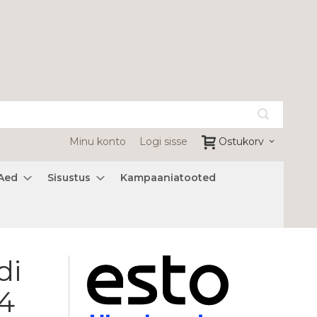
Minu konto
Logi sisse
Ostukorv
Aed
Sisustus
Kampaaniatooted
di
4