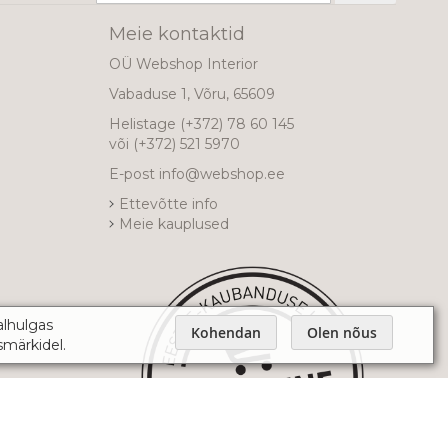
uudiskirjaga!
Meie kontaktid
OÜ Webshop Interior
Vabaduse 1, Võru, 65609
Helistage
(+372) 78 60 145
või
(+372) 521 5970
E-post
info@webshop.ee
Ettevõtte info
Meie kauplused
alhulgas
Kohendan
Olen nõus
smärkidel.