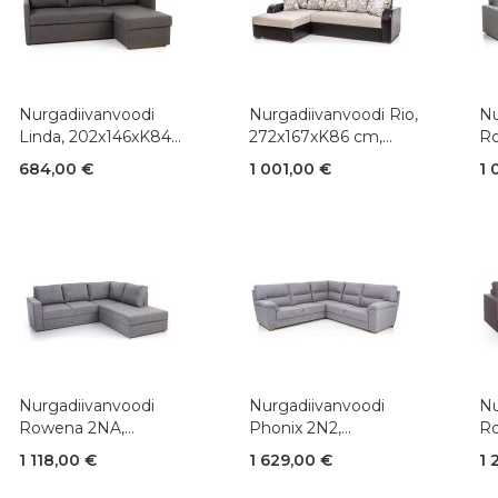
Nurgadiivanvoodi
Nurgadiivanvoodi Rio,
Nu
Linda, 202x146xK84
272x167xK86 cm,
Ro
cm, kangas
kangas+ kunstnahk
22
684,00 €
1 001,00 €
1 
ka
Nurgadiivanvoodi
Nurgadiivanvoodi
Nu
Rowena 2NA,
Phonix 2N2,
Ro
240x215xK88 cm,
255x255xK95 cm,
cm
1 118,00 €
1 629,00 €
1 
kangas
kangas
ku