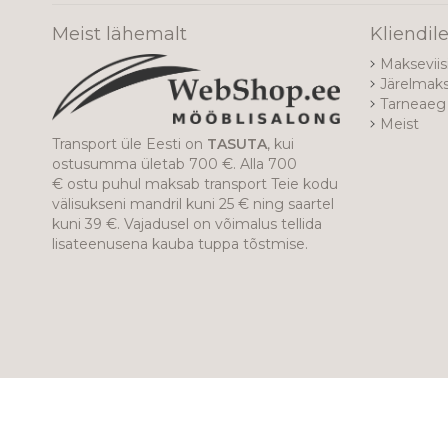
Meist lähemalt
Kliendil
Makseviis
Järelmak
Tarneaeg 
Meist
Transport üle Eesti on
TASUTA
, kui
ostusumma ületab 700 €. Alla 700
€ ostu puhul maksab transport Teie kodu
välisukseni mandril kuni 25 € ning saartel
kuni 39 €. Vajadusel on võimalus tellida
lisateenusena kauba tuppa tõstmise.