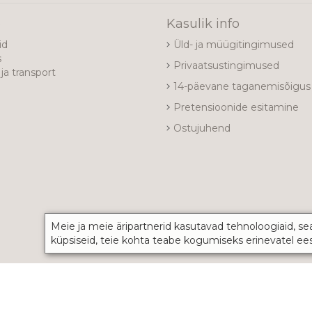
e
Kasulik info
id
Üld- ja müügitingimused
s
Privaatsustingimused
ja transport
14-päevane taganemisõigus
Pretensioonide esitamine
Ostujuhend
Meie ja meie äripartnerid kasutavad tehnoloogiaid, se
küpsiseid, teie kohta teabe kogumiseks erinevatel ee