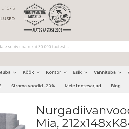
 L 10-15
PLUSED
etuba
Köök
Kontor
Esik
Vannituba
%
Stroma voodid -20%
Meie tootesarjad
Blog
Nurgadiivanvoo
Mia, 212x148xK8