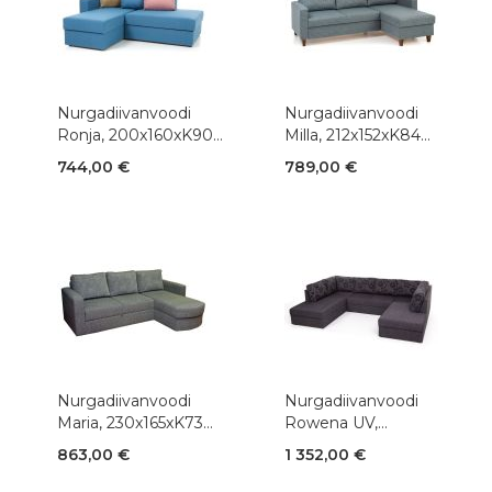
Nurgadiivanvoodi
Nurgadiivanvoodi
Ronja, 200x160xK90
Milla, 212x152xK84
cm, kangas
cm, kangas
744,00 €
789,00 €
Nurgadiivanvoodi
Nurgadiivanvoodi
Maria, 230x165xK73
Rowena UV,
cm, kangas või nahk
302x220xK72 cm,
863,00 €
1 352,00 €
+ kunstnahk
kangas