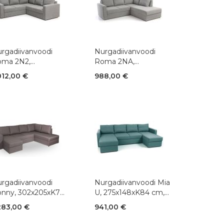
rgadiivanvoodi
Nurgadiivanvoodi
ma 2N2,
Roma 2NA,
0x220xK88 cm,
220x200xK88 cm,
012,00 €
988,00 €
ngas
kangas
rgadiivanvoodi
Nurgadiivanvoodi Mia
nny, 302x205xK72
U, 275x148xK84 cm,
, kangas +
kangas
283,00 €
941,00 €
nstnahk