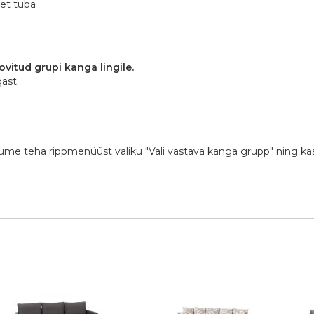
set tuba
vitud grupi kanga lingile.
ast.
lume teha rippmenüüst valiku "Vali vastava kanga grupp" ning ka