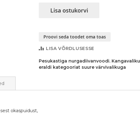
Lisa ostukorvi
Proovi seda toodet oma toas
LISA VÕRDLUSESSE
Pesukastiga nurgadiivanvoodi. Kangavalik
eraldi kategooriat suure värvivalikuga
ed
sest okaspuidust,