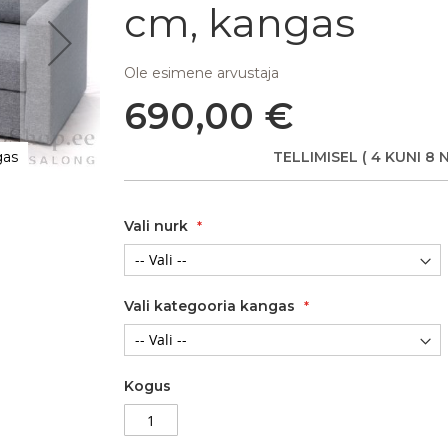
cm, kangas
Ole esimene arvustaja
690,00 €
gas
Nurgadiivanvoodi Mia, 212x148xK84 cm, k
TELLIMISEL
( 4 KUNI 8 
Vali nurk
Vali kategooria kangas
Kogus