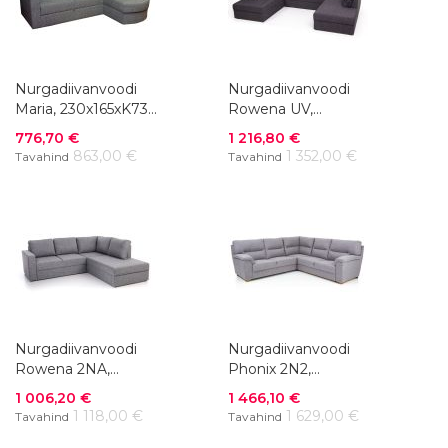
Nurgadiivanvoodi
Nurgadiivanvoodi
Maria, 230x165xK73
Rowena UV,
cm, kangas või nahk
302x220xK72 cm,
Soodushind
Soodushind
776,70 €
1 216,80 €
+ kunstnahk
kangas
863,00 €
1 352,00 €
Tavahind
Tavahind
Nurgadiivanvoodi
Nurgadiivanvoodi
Rowena 2NA,
Phonix 2N2,
240x215xK88 cm,
255x255xK95 cm,
Soodushind
Soodushind
1 006,20 €
1 466,10 €
kangas
kangas
1 118,00 €
1 629,00 €
Tavahind
Tavahind