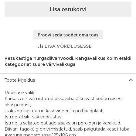
Lisa ostukorvi
Proovi seda toodet oma toas
LISA VÕRDLUSESSE
Pesukastiga nurgadiivanvoodi. Kangavalikus kolm eraldi
kategooriat suure värvivalikuga
Toote kirjeldus
Poolsuse valik
Karkass on valmistatud oksavabast kuivast kodumaisest
okaspuidust,
lisaks on kasutatud kasevineeri ja puitkiudplaati
Istmetel sik- sak vedrustus
Istme ja seljatoe patjade sisuks on poroloon ja kerakiud.
Diivani tagakülg on viimistletud, saab paigutada keset tuba
Avatuna magamisosa 125x186 cm