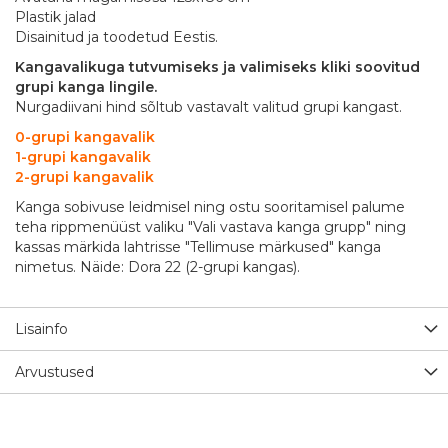
Plastik jalad
Disainitud ja toodetud Eestis.
Kangavalikuga tutvumiseks ja valimiseks kliki soovitud
grupi kanga lingile.
Nurgadiivani hind sõltub vastavalt valitud grupi kangast.
0-grupi kangavalik
1-grupi kangavalik
2-grupi kangavalik
Kanga sobivuse leidmisel ning ostu sooritamisel palume
teha rippmenüüst valiku "Vali vastava kanga grupp" ning
kassas märkida lahtrisse "Tellimuse märkused" kanga
nimetus. Näide: Dora 22 (2-grupi kangas).
Lisainfo
Arvustused