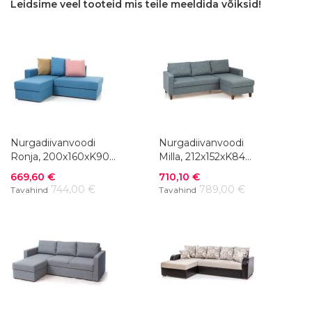
Leidsime veel tooteid mis teile meeldida võiksid!
Nurgadiivanvoodi
Nurgadiivanvoodi
Ronja, 200x160xK90
Milla, 212x152xK84
cm, kangas
cm, kangas
Soodushind
Soodushind
669,60 €
710,10 €
744,00 €
789,00 €
Tavahind
Tavahind