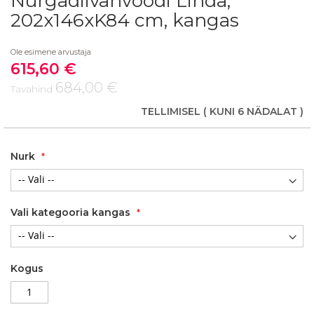
Nurgadiivanvoodi Linda,
to
202x146xK84 cm, kangas
the
beginning
Ole esimene arvustaja
of
615,60 €
the
Soodushind
images
684,00 €
Tavahind
gallery
TELLIMISEL
( KUNI 6 NÄDALAT )
Nurk
Vali kategooria kangas
Kogus