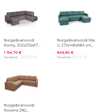
Nurgadiivanvoodi
Nurgadiivanvoodi Mia
Ronny, 302x205xK72
U, 275x148xK84 cm,
cm, kangas +
kangas
Soodushind
Soodushind
1 154,70 €
846,90 €
kunstnahk
1 283,00 €
941,00 €
Tavahind
Tavahind
Nurgadiivanvoodi
Rowena 2N2,