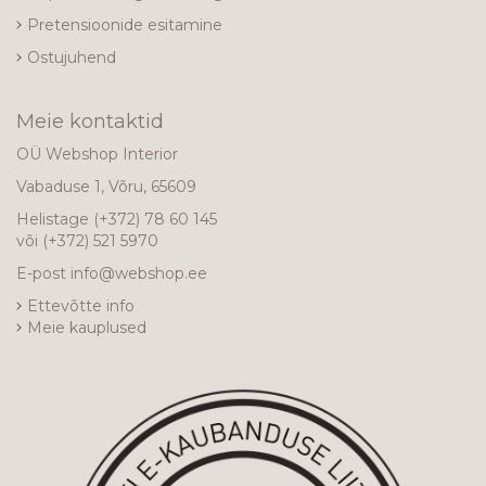
Pretensioonide esitamine
Ostujuhend
Meie kontaktid
OÜ Webshop Interior
Vabaduse 1, Võru, 65609
Helistage
(+372) 78 60 145
või
(+372) 521 5970
E-post
info@webshop.ee
Ettevõtte info
Meie kauplused