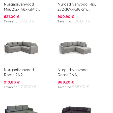
Nurgadiivanvoodi
Nurgadiivanvoodi Rio,
Mia, 212x148xK84 cm,
272x167xK86 cm,
kangas
kangas+ kunstnahk
Soodushind
Soodushind
621,00 €
900,90 €
690,00 €
1 001,00 €
Tavahind
Tavahind
Nurgadiivanvoodi
Nurgadiivanvoodi
Roma 2N2,
Roma 2NA,
220x220xK88 cm,
220x200xK88 cm,
Soodushind
Soodushind
910,80 €
889,20 €
kangas
kangas
1 012,00 €
988,00 €
Tavahind
Tavahind