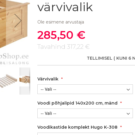
värvivalik
Ole esimene arvustaja
285,50 €
Soodushind
Tavahind
317,22 €
TELLIMISEL
( KUNI 6 
Voodi Hugo 069, valge
Värvivalik
Voodi põhjalipid 140x200 cm, mänd
Voodikastide komplekt Hugo K-308