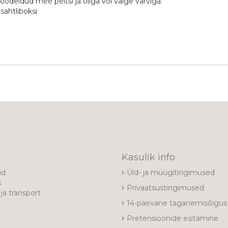
öödeldud mee peitsi ja õliga või valge värviga.
 sahtliboksi
e
Kasulik info
id
Üld- ja müügitingimused
s
Privaatsustingimused
ja transport
14-päevane taganemisõigus
Pretensioonide esitamine