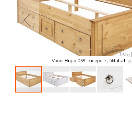
of
the
images
gallery
Voodi Hugo 069, meepeits, õlitatud
Skip
to
the
beginning
of
the
images