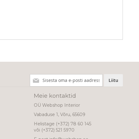
Liitu
Liitu
meie
uudiskirjaga!
Meie kontaktid
OÜ Webshop Interior
Vabaduse 1, Võru, 65609
Helistage
(+372) 78 60 145
või
(+372) 521 5970