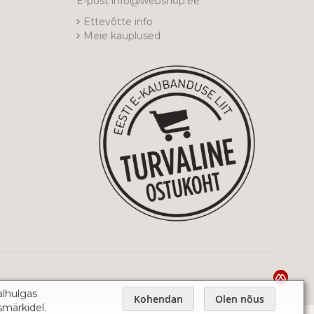
E-post
info@webshop.ee
Ettevõtte info
Meie kauplused
alhulgas
Kohendan
Olen nõus
smärkidel.