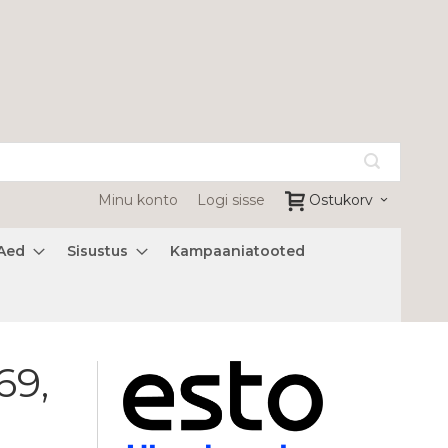
Minu konto
Logi sisse
Ostukorv
Aed
Sisustus
Kampaaniatooted
69,