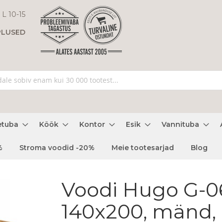
 L 10-15
PLUSED
etuba
Köök
Kontor
Esik
Vannituba
%
Stroma voodid -20%
Meie tootesarjad
Blog
Voodi Hugo G-0
140x200, mänd,