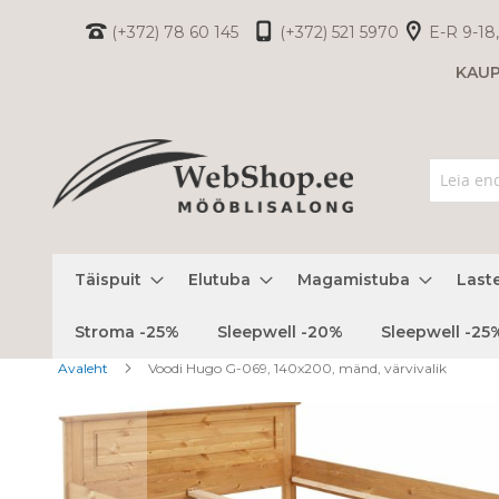
Skip
(+372) 78 60 145
(+372) 521 5970
E-R 9-18,
to
KAU
Content
Täispuit
Elutuba
Magamistuba
Last
Stroma -25%
Sleepwell -20%
Sleepwell -25
Avaleht
Voodi Hugo G-069, 140x200, mänd, värvivalik
Skip
to
the
end