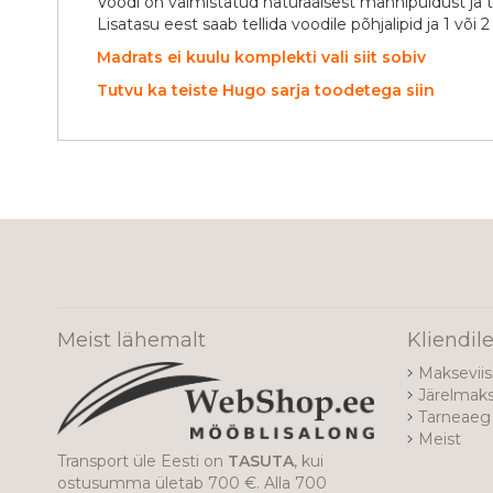
Voodi on valmistatud naturaalsest männipuidust ja t
Lisatasu eest saab tellida voodile põhjalipid ja 1 või 2
Madrats ei kuulu komplekti vali siit sobiv
Tutvu ka teiste Hugo sarja toodetega siin
Meist lähemalt
Kliendil
Makseviis
Järelmak
Tarneaeg 
Meist
Transport üle Eesti on
TASUTA
, kui
ostusumma ületab 700 €. Alla 700