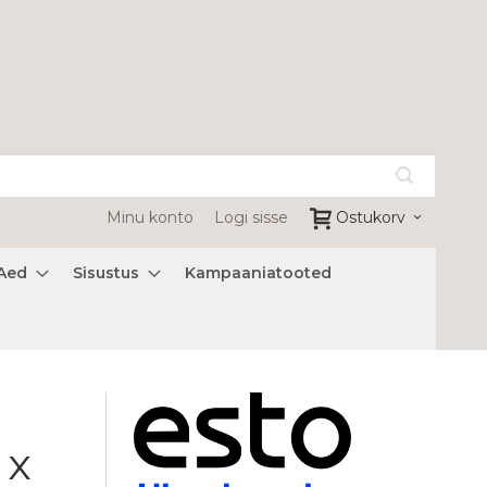
Minu konto
Logi sisse
Ostukorv
Aed
Sisustus
Kampaaniatooted
 x