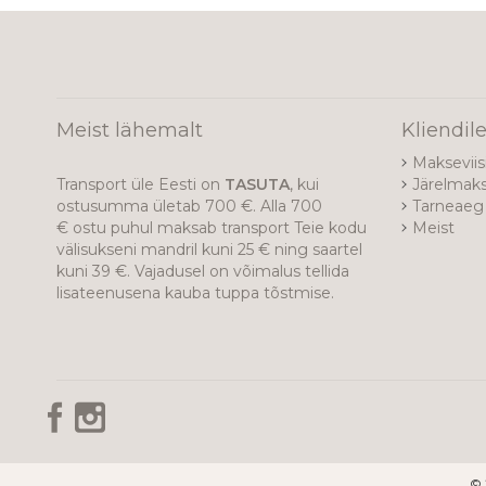
Meist lähemalt
Kliendil
Makseviis
Transport üle Eesti on
TASUTA
, kui
Järelmak
ostusumma ületab 700 €. Alla 700
Tarneaeg 
€ ostu puhul maksab transport Teie kodu
Meist
välisukseni mandril kuni 25 € ning saartel
kuni 39 €. Vajadusel on võimalus tellida
lisateenusena kauba tuppa tõstmise.
© 