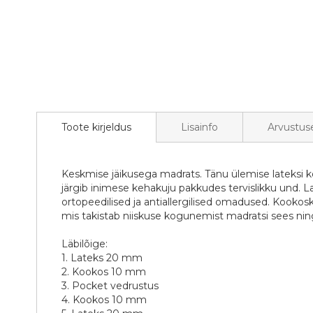
Toote kirjeldus
Lisainfo
Arvustus
Keskmise jäikusega madrats. Tänu ülemise lateksi 
järgib inimese kehakuju pakkudes tervislikku und. La
ortopeedilised ja antiallergilised omadused. Kookos
mis takistab niiskuse kogunemist madratsi sees ning
Läbilõige:
1. Lateks 20 mm
2. Kookos 10 mm
3. Pocket vedrustus
4. Kookos 10 mm