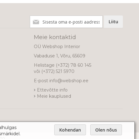
Liitu
Liitu
meie
uudiskirjaga!
Meie kontaktid
OÜ Webshop Interior
Vabaduse 1, Võru, 65609
Helistage
(+372) 78 60 145
või
(+372) 521 5970
E-post
info@webshop.ee
Ettevõtte info
Meie kauplused
alhulgas
Kohendan
Olen nõus
smärkidel.
970