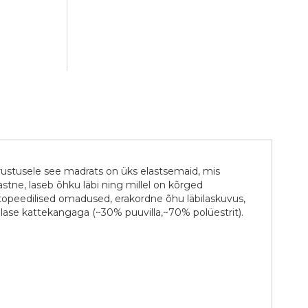
rustusele see madrats on üks elastsemaid, mis
stne, laseb õhku läbi ning millel on kõrged
ortopeedilised omadused, erakordne õhu läbilaskuvus,
llase kattekangaga (~30% puuvilla,~70% polüestrit).