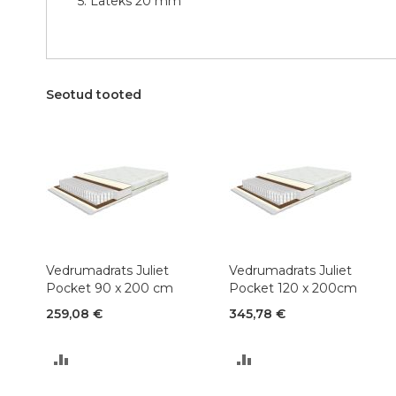
5. Lateks 20 mm
Seotud tooted
Vedrumadrats Juliet
Vedrumadrats Juliet
Pocket 90 x 200 cm
Pocket 120 x 200cm
259,08 €
345,78 €
LISA
LISA
VÕRDLUSESSE
VÕRDLUSESSE