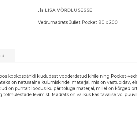
LISA VÕRDLUSESSE
Vedrumadrats Juliet Pocket 80 x 200
ed
koos kookospähkli kiududest vooderdatud kihile ning Pocket-ved
teks on naturaalne kulumiskindel materjal, mis on vastupidav, ela
kiud on puhtalt loodusliku päritoluga materjal, millel on kõrged 
 tolmulestade levimist. Madrats on valikus kas tavalise või puuvi