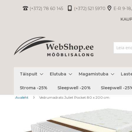
Skip
(+372) 78 60 145
(+372) 521 5970
E-R 9-18,
to
KAU
Content
Täispuit
Elutuba
Magamistuba
Last
Stroma -25%
Sleepwell -20%
Sleepwell -25
Avaleht
Vedrumadrats Juliet Pocket 80 x 200 cm
Skip
to
the
end