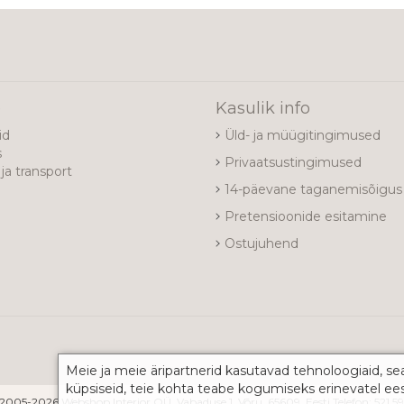
e
Kasulik info
id
Üld- ja müügitingimused
s
Privaatsustingimused
ja transport
14-päevane taganemisõigus
Pretensioonide esitamine
Ostujuhend
Meie ja meie äripartnerid kasutavad tehnoloogiaid, se
küpsiseid, teie kohta teabe kogumiseks erinevatel ee
2005-2026 Webshop Interior OÜ, Vabaduse 1, Võru, 65609, Eesti Telefon: 521 5