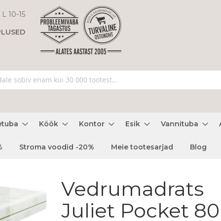
 L 10-15
PLUSED
etuba
Köök
Kontor
Esik
Vannituba
%
Stroma voodid -20%
Meie tootesarjad
Blog
Vedrumadrats
Juliet Pocket 80