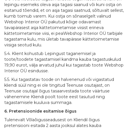
lepingu esemeks oleva asja tagasi saanud või kuni ostja on
esitanud tõendid, et on asja tagasi saatnud, sõltuvalt sellest,
kumb toimub varem. Kui ostja on sõnaselgelt valinud
Webshop Interior OÜ pakutud kõige odavamast
tavapärasest asja kättetoimetamise viisist erineva
kättetoimetamise viisi, ei peaWebshop Interior OÜ tarbijale
tagastama kulu, mis ületab tavapärase kättetoimetamise
viisiga seotud kulu.
5.4. Klient kohustub Lepingust taganemisel ja
toote/toodete tagastamisel kandma kauba tagastuskulud
19,90 eurot, välja arvatud juhul kui tagastab toote Webshop
Interior OÜ esindusse.
5.5. Kui tagastatav toode on halvenenud või vigastatud
kliendi süül ning ei ole tingitud Teenuse osutajast, on
Teenuse osutajal õigus tasaarvestada toote väärtuse
vähenemine Kliendi poolt toote eest tasutud ning
tagastamisele kuuluva summaga.
6. Pretensioonide esitamise õigus
Tulenevalt Võlaõigusseadusest on Kliendil õigus
pretensiooni esitada 2 aasta jooksul alates kauba