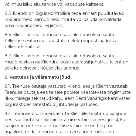
või muu isiku elu, tervise või vabaduse kaitseks.
8.5. Kliendil on õigus kontrollida teda ennast puudutavaid
isikuandmeid, samuti neid muuta või paluda kõrvaldada
oma isikuandmed registrist.
8.6. Klient annab Teenuse osutajale nõusoleku saata
tellimuse esitamisel sisestatud elektronposti aadressil
tellimuskinnituse.
8.7. Klient annab Teenuse osutajale nõusoleku saata
müügipakkumisi Kliendi e-posti aadressil juhul kui Klient on
selleks eelnevalt nõusoleku andnud.
9. Vastutus ja vääramatu jõud
9.1. Teenuse osutaja vastutab Kliendi ees ja Klient vastutab
Teenuse osutaja ees teisele poolele käesolevate tingimuste
rikkumisega tekitatud kahju eest Eesti Vabariigis kehtivates
õigusaktides sätestatud juhtudel ja ulatuses.
9.2. Teenuse osutaja ei vastuta Kliendile tekitatud kahjude
eest või toote kohaletoimetamise viibimise eest juhul, kui
kahju või toote kohaletoomise viibimine on tingitud
asjaolust, mida Teenuse osutaja ei saanud mõjutada