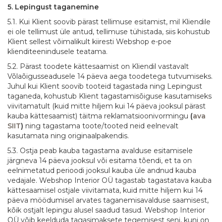
5. Lepingust taganemine
5.1. Kui Klient soovib pärast tellimuse esitamist, mil Kliendile
ei ole tellimust üle antud, tellimuse tühistada, siis kohustub
Klient sellest võimalikult kiiresti Webshop e-poe
klienditeenindusele teatama.
5.2. Pärast toodete kättesaamist on Kliendil vastavalt
Võlaõigusseadusele 14 päeva aega toodetega tutvumiseks.
Juhul kui Klient soovib tooteid tagastada ning Lepingust
taganeda, kohustub Klient tagastamisõiguse kasutamiseks
viivitamatult (kuid mitte hiljem kui 14 päeva jooksul pärast
kauba kättesaamist) täitma reklamatsioonivormingu
(
ava
SIIT
)
ning tagastama toote/tooted neid eelnevalt
kasutamata ning originaalpakendis.
5.3. Ostja peab kauba tagastama avalduse esitamisele
järgneva 14 päeva jooksul või esitama tõendi, et ta on
eelnimetatud perioodi jooksul kauba üle andnud kauba
vedajale. Webshop Interior OÜ tagastab tagastatava kauba
kättesaamisel ostjale viivitamata, kuid mitte hiljem kui 14
päeva möödumisel arvates taganemisavalduse saamisest,
kõik ostjalt lepingu alusel saadud tasud. Webshop Interior
OÜ võib keelduda tagasimaksete tegemisest seni, kuni on