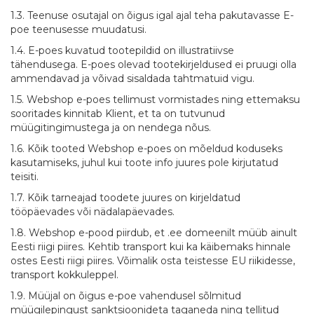
1.3. Teenuse osutajal on õigus igal ajal teha pakutavasse E-
poe teenusesse muudatusi.
1.4. E-poes kuvatud tootepildid on illustratiivse
tähendusega. E-poes olevad tootekirjeldused ei pruugi olla
ammendavad ja võivad sisaldada tahtmatuid vigu.
1.5. Webshop e-poes tellimust vormistades ning ettemaksu
sooritades kinnitab Klient, et ta on tutvunud
müügitingimustega ja on nendega nõus.
1.6. Kõik tooted Webshop e-poes on mõeldud koduseks
kasutamiseks, juhul kui toote info juures pole kirjutatud
teisiti.
1.7. Kõik tarneajad toodete juures on kirjeldatud
tööpäevades või nädalapäevades.
1.8. Webshop e-pood piirdub, et .ee domeenilt müüb ainult
Eesti riigi piires. Kehtib transport kui ka käibemaks hinnale
ostes Eesti riigi piires. Võimalik osta teistesse EU riikidesse,
transport kokkuleppel.
1.9. Müüjal on õigus e-poe vahendusel sõlmitud
müügilepingust sanktsioonideta taganeda ning tellitud