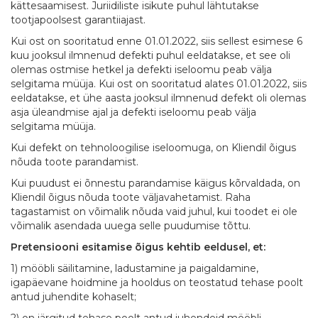
kättesaamisest. Juriidiliste isikute puhul lähtutakse
tootjapoolsest garantiiajast.
Kui ost on sooritatud enne 01.01.2022, siis sellest esimese 6
kuu jooksul ilmnenud defekti puhul eeldatakse, et see oli
olemas ostmise hetkel ja defekti iseloomu peab välja
selgitama müüja. Kui ost on sooritatud alates 01.01.2022, siis
eeldatakse, et ühe aasta jooksul ilmnenud defekt oli olemas
asja üleandmise ajal ja defekti iseloomu peab välja
selgitama müüja.
Kui defekt on tehnoloogilise iseloomuga, on Kliendil õigus
nõuda toote parandamist.
Kui puudust ei õnnestu parandamise käigus kõrvaldada, on
Kliendil õigus nõuda toote väljavahetamist. Raha
tagastamist on võimalik nõuda vaid juhul, kui toodet ei ole
võimalik asendada uuega selle puudumise tõttu.
Pretensiooni esitamise õigus kehtib eeldusel, et:
1) mööbli säilitamine, ladustamine ja paigaldamine,
igapäevane hoidmine ja hooldus on teostatud tehase poolt
antud juhendite kohaselt;
2) on järgitud tehase poolt antud juhendeid mööbli