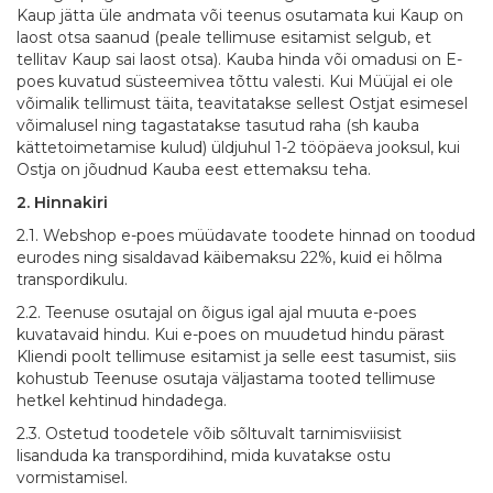
Kaup jätta üle andmata või teenus osutamata kui Kaup on
laost otsa saanud (peale tellimuse esitamist selgub, et
tellitav Kaup sai laost otsa). Kauba hinda või omadusi on E-
poes kuvatud süsteemivea tõttu valesti. Kui Müüjal ei ole
võimalik tellimust täita, teavitatakse sellest Ostjat esimesel
võimalusel ning tagastatakse tasutud raha (sh kauba
kättetoimetamise kulud) üldjuhul 1-2 tööpäeva jooksul, kui
Ostja on jõudnud Kauba eest ettemaksu teha.
2. Hinnakiri
2.1. Webshop e-poes müüdavate toodete hinnad on toodud
eurodes ning sisaldavad käibemaksu 22%, kuid ei hõlma
transpordikulu.
2.2. Teenuse osutajal on õigus igal ajal muuta e-poes
kuvatavaid hindu. Kui e-poes on muudetud hindu pärast
Kliendi poolt tellimuse esitamist ja selle eest tasumist, siis
kohustub Teenuse osutaja väljastama tooted tellimuse
hetkel kehtinud hindadega.
2.3. Ostetud toodetele võib sõltuvalt tarnimisviisist
lisanduda ka transpordihind, mida kuvatakse ostu
vormistamisel.