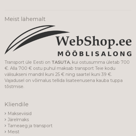
uudiskirjaga!
Meist lähemalt
Transport üle Eesti on
TASUTA
, kui ostusumma ületab 700
€. Alla 700 € ostu puhul maksab transport Teie kodu
välisukseni mandril kuni 25 € ning saartel kuni 39 €.
Vajadusel on võimalus tellida lisateenusena kauba tuppa
tõstmise.
Kliendile
Makseviisid
Järelmaks
Tarneaeg ja transport
Meist