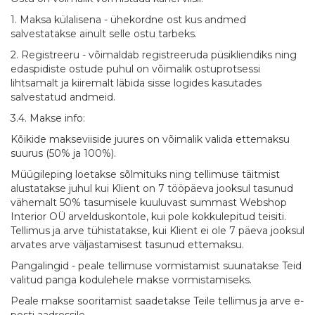
1. Maksa külalisena - ühekordne ost kus andmed
salvestatakse ainult selle ostu tarbeks.
2. Registreeru - võimaldab registreeruda püsikliendiks ning
edaspidiste ostude puhul on võimalik ostuprotsessi
lihtsamalt ja kiiremalt läbida sisse logides kasutades
salvestatud andmeid.
3.4. Makse info:
Kõikide makseviiside juures on võimalik valida ettemaksu
suurus (50% ja 100%).
Müügileping loetakse sõlmituks ning tellimuse täitmist
alustatakse juhul kui Klient on 7 tööpäeva jooksul tasunud
vähemalt 50% tasumisele kuuluvast summast Webshop
Interior OÜ arvelduskontole, kui pole kokkulepitud teisiti.
Tellimus ja arve tühistatakse, kui Klient ei ole 7 päeva jooksul
arvates arve väljastamisest tasunud ettemaksu.
Pangalingid - peale tellimuse vormistamist suunatakse Teid
valitud panga kodulehele makse vormistamiseks.
Peale makse sooritamist saadetakse Teile tellimus ja arve e-
posti aadressile.