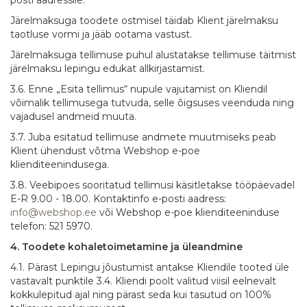
Järelmaksuga toodete ostmisel täidab Klient järelmaksu
taotluse vormi ja jääb ootama vastust.
Järelmaksuga tellimuse puhul alustatakse tellimuse täitmist
järelmaksu lepingu edukat allkirjastamist.
3.6. Enne „Esita tellimus“ nupule vajutamist on Kliendil
võimalik tellimusega tutvuda, selle õigsuses veenduda ning
vajadusel andmeid muuta.
3.7. Juba esitatud tellimuse andmete muutmiseks peab
Klient ühendust võtma Webshop e-poe
klienditeenindusega.
3.8. Veebipoes sooritatud tellimusi käsitletakse tööpäevadel
E-R 9.00 - 18.00. Kontaktinfo e-posti aadress:
info@webshop.ee
või Webshop e-poe klienditeeninduse
telefon: 521 5970.
4. Toodete kohaletoimetamine ja üleandmine
4.1. Pärast Lepingu jõustumist antakse Kliendile tooted üle
vastavalt punktile 3.4. Kliendi poolt valitud viisil eelnevalt
kokkulepitud ajal ning pärast seda kui tasutud on 100%