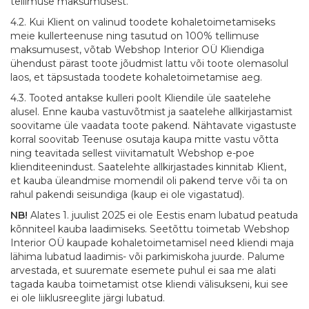
tellimuse maksumusest.
4.2. Kui Klient on valinud toodete kohaletoimetamiseks
meie kullerteenuse ning tasutud on 100% tellimuse
maksumusest, võtab Webshop Interior OÜ Kliendiga
ühendust pärast toote jõudmist lattu või toote olemasolul
laos, et täpsustada toodete kohaletoimetamise aeg.
4.3. Tooted antakse kulleri poolt Kliendile üle saatelehe
alusel. Enne kauba vastuvõtmist ja saatelehe allkirjastamist
soovitame üle vaadata toote pakend. Nähtavate vigastuste
korral soovitab Teenuse osutaja kaupa mitte vastu võtta
ning teavitada sellest viivitamatult Webshop e-poe
klienditeenindust. Saatelehte allkirjastades kinnitab Klient,
et kauba üleandmise momendil oli pakend terve või ta on
rahul pakendi seisundiga (kaup ei ole vigastatud).
NB!
Alates 1. juulist 2025 ei ole Eestis enam lubatud peatuda
kõnniteel kauba laadimiseks. Seetõttu toimetab Webshop
Interior OÜ kaupade kohaletoimetamisel need kliendi maja
lähima lubatud laadimis- või parkimiskoha juurde. Palume
arvestada, et suuremate esemete puhul ei saa me alati
tagada kauba toimetamist otse kliendi välisukseni, kui see
ei ole liiklusreeglite järgi lubatud.