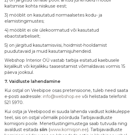
kaitsmise kohta niiskuse eest;
3) mööblit on kasutatud normaalsetes kodu- ja
elamistingimustes;
4) mööblit ei ole ülekoormatud või kasutatud
ebaotstarbeliselt;
5) on järgitud kasutamisviisi, hoidmist-hooldamist
puudutavaid ja muid kasutamisjuhendeid.
Webshop Interior OÜ vastab tarbija esitatud kaebusele
kirjalikult või kirjalikku taasesitamist võimaldavas vormis 15
päeva jooksul.
7. Vaidluste lahendamine
Kui ostjal on Veebipoe osas pretensioone, tuleb need saata
e-posti aadressile:
info@webshop.ee
või helistada telefonil:
521 5970.
Kui ostja ja Veebipood ei suuda lahenda vaidlust kokkuleppe
teel, siis on ostjal võimalik pöörduda Tarbijavaidluste
komisjoni poole. Menetlustingimustega saab tutvuda ning
avaldust esitada
siin
(
www.komisjon.ee
). Tarbijavaidluste