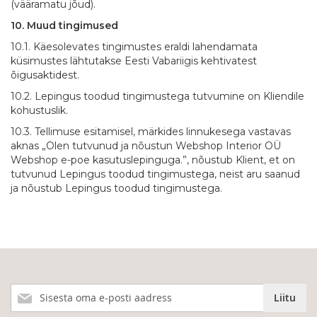
(vääramatu jõud).
10. Muud tingimused
10.1. Käesolevates tingimustes eraldi lahendamata
küsimustes lähtutakse Eesti Vabariigis kehtivatest
õigusaktidest.
10.2. Lepingus toodud tingimustega tutvumine on Kliendile
kohustuslik.
10.3. Tellimuse esitamisel, märkides linnukesega vastavas
aknas „Olen tutvunud ja nõustun Webshop Interior OÜ
Webshop e-poe kasutuslepinguga.”, nõustub Klient, et on
tutvunud Lepingus toodud tingimustega, neist aru saanud
ja nõustub Lepingus toodud tingimustega.
Liitu
Liitu
meie