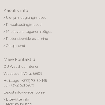
Kasulik info
Üld- ja müügitingimused
Privaatsustingimused
14-päevane taganemisõigus
Pretensioonide esitamine
Ostujuhend
Meie kontaktid
OÜ Webshop Interior
Vabaduse 1, Võru, 65609
Helistage
(+372) 78 60 145
või
(+372) 521 5970
E-post
info@webshop.ee
Ettevõtte info
Meie kauplused