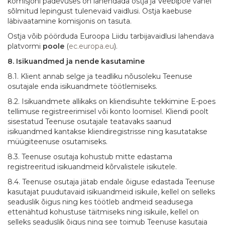
komisjoni pädevuses on lahendada ostja ja Veebipoe vahel
sõlmitud lepingust tulenevaid vaidlusi. Ostja kaebuse
läbivaatamine komisjonis on tasuta.
Ostja võib pöörduda Euroopa Liidu tarbijavaidlusi lahendava
platvormi
poole
(
ec.europa.eu
).
8. Isikuandmed ja nende kasutamine
8.1. Klient annab selge ja teadliku nõusoleku Teenuse
osutajale enda isikuandmete töötlemiseks.
8.2. Isikuandmete allikaks on kliendisuhte tekkimine E-poes
tellimuse registreerimisel või konto loomisel. Kliendi poolt
sisestatud Teenuse osutajale teatavaks saanud
isikuandmed kantakse kliendiregistrisse ning kasutatakse
müügiteenuse osutamiseks.
8.3. Teenuse osutaja kohustub mitte edastama
registreeritud isikuandmeid kõrvalistele isikutele.
8.4. Teenuse osutaja jätab endale õiguse edastada Teenuse
kasutajat puudutavaid isikuandmeid isikuile, kellel on selleks
seaduslik õigus ning kes töötleb andmeid seadusega
ettenähtud kohustuse täitmiseks ning isikuile, kellel on
selleks seaduslik õigus ning see toimub Teenuse kasutaja