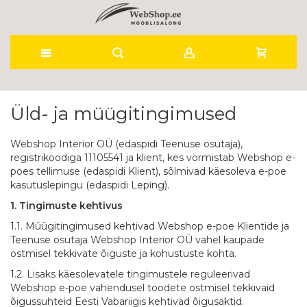
Skip
to
Üld- ja müügitingimused
Content
Webshop Interior OÜ (edaspidi Teenuse osutaja),
registrikoodiga 11105541 ja klient, kes vormistab Webshop e-
poes tellimuse (edaspidi Klient), sõlmivad käesoleva e-poe
kasutuslepingu (edaspidi Leping).
1. Tingimuste kehtivus
1.1. Müügitingimused kehtivad Webshop e-poe Klientide ja
Teenuse osutaja Webshop Interior OÜ vahel kaupade
ostmisel tekkivate õiguste ja kohustuste kohta.
1.2. Lisaks käesolevatele tingimustele reguleerivad
Webshop e-poe vahendusel toodete ostmisel tekkivaid
õigussuhteid Eesti Vabariigis kehtivad õigusaktid.