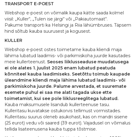
TRANSPORT E-POEST
Webshop e-poest on võimalik kaupa kätte saada kolmel
viisil: „Kuller“, „Tulen ise järgi“ või „Pakiautomaat“.
Pakume transporti ka Helsingi ja Riia lähiümbruses. Täpsem
hind sõltub kauba suurusest ja kogusest.
KULLER
Webshop e-poest ostes toimetame kauba kliendi maja
lähima lubatud laadimis- või parkimiskoha juurde kasutades
meie kullerteenust.
Seoses liiklusseaduse muudatusega
ei ole alates 1. juulist 2025 enam lubatud peatuda
kõnniteel kauba laadimiseks. Seetõttu toimub kaupade
üleandmine kliendi maja lähima lubatud laadimis- või
parkimiskoha juurde. Palume arvestada, et suuremate
esemete puhul ei saa me alati tagada ukse ette
toimetamist, kui see pole liiklusreeglitega lubatud.
Kauba maksumusele lisandub kullerteenuse tasu.
Kulleritasu kuvatakse ostukorvis tellimust vormistades.
Kulleritasu suurus oleneb asukohast, kas on mandri sisene
(25 eurot) vedu või saared (39 eurot). Vajadusel on võimalus
tellida lisateenusena kauba tuppa tõstmise.