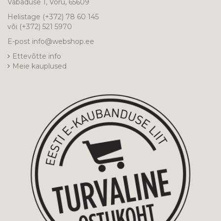
Vabaduse 1, Võru, 65609
Helistage
(+372) 78 60 145
või
(+372) 521 5970
E-post
info@webshop.ee
Ettevõtte info
Meie kauplused