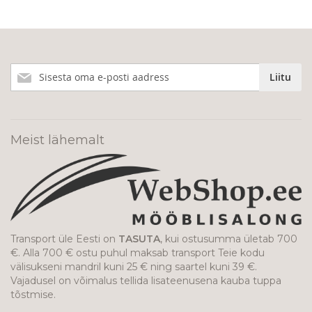
Liitu
Liitu
meie
uudiskirjaga!
Meist lähemalt
Transport üle Eesti on
TASUTA
, kui ostusumma ületab 700
€. Alla 700 € ostu puhul maksab transport Teie kodu
välisukseni mandril kuni 25 € ning saartel kuni 39 €.
Vajadusel on võimalus tellida lisateenusena kauba tuppa
tõstmise.