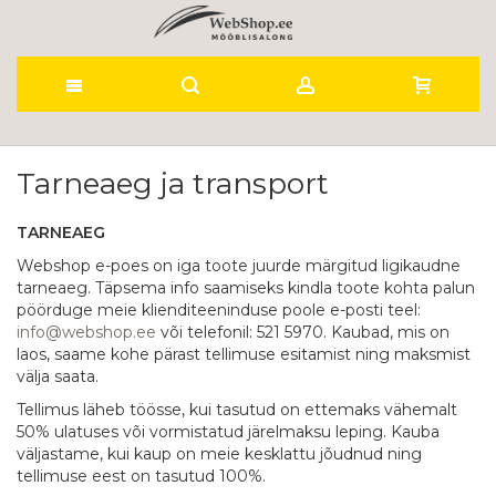
Skip
to
Tarneaeg ja transport
Content
TARNEAEG
Webshop e-poes on iga toote juurde märgitud ligikaudne
tarneaeg. Täpsema info saamiseks kindla toote kohta palun
pöörduge meie klienditeeninduse poole e-posti teel:
info@webshop.ee
või telefonil: 521 5970. Kaubad, mis on
laos, saame kohe pärast tellimuse esitamist ning maksmist
välja saata.
Tellimus läheb töösse, kui tasutud on ettemaks vähemalt
50% ulatuses või vormistatud järelmaksu leping. Kauba
väljastame, kui kaup on meie kesklattu jõudnud ning
tellimuse eest on tasutud 100%.