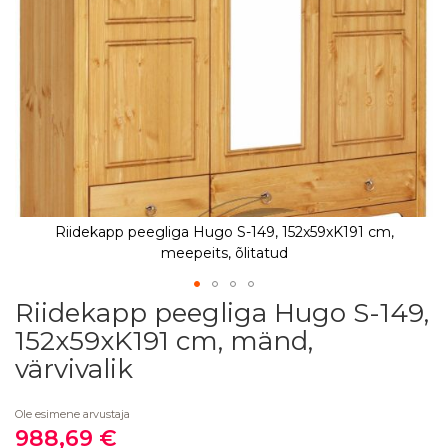
Riidekapp peegliga Hugo S-149, 152x59xK191 cm,
meepeits, õlitatud
Riidekapp peegliga Hugo S-149,
Skip
to
152x59xK191 cm, mänd,
the
värvivalik
beginning
of
the
Ole esimene arvustaja
images
988,69 €
Soodushind
gallery