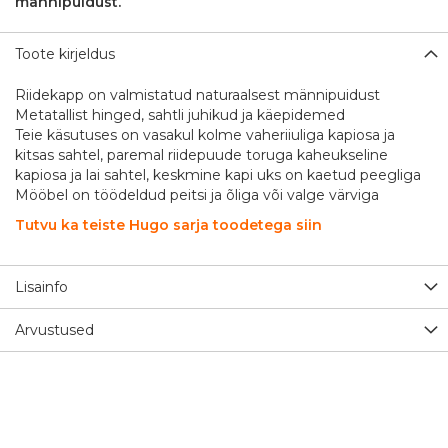
männipuidust.
Toote kirjeldus
Riidekapp on valmistatud naturaalsest männipuidust
Metatallist hinged, sahtli juhikud ja käepidemed
Teie käsutuses on vasakul kolme vaheriiuliga kapiosa ja
kitsas sahtel, paremal riidepuude toruga kaheukseline
kapiosa ja lai sahtel, keskmine kapi uks on kaetud peegliga
Mööbel on töödeldud peitsi ja õliga või valge värviga
Tutvu ka teiste Hugo sarja toodetega siin
Lisainfo
Arvustused