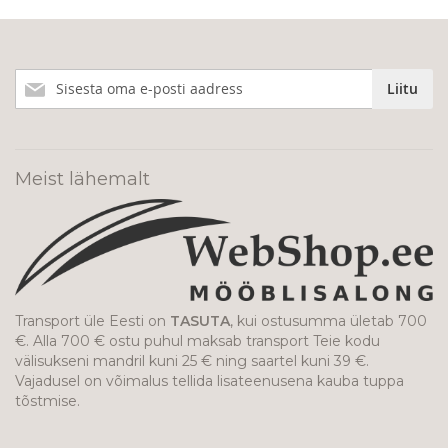
Liitu
Liitu
meie
uudiskirjaga!
Meist lähemalt
Transport üle Eesti on
TASUTA
, kui ostusumma ületab 700
€. Alla 700 € ostu puhul maksab transport Teie kodu
välisukseni mandril kuni 25 € ning saartel kuni 39 €.
Vajadusel on võimalus tellida lisateenusena kauba tuppa
tõstmise.