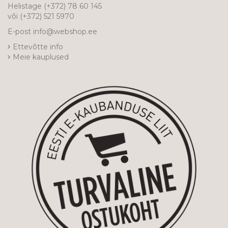
Helistage
(+372) 78 60 145
või
(+372) 521 5970
E-post
info@webshop.ee
Ettevõtte info
Meie kauplused