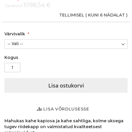
1098,54 €
Tavahind
TELLIMISEL
( KUNI 6 NÄDALAT )
Värvivalik
Kogus
Lisa ostukorvi
LISA VÕRDLUSESSE
Mahukas kahe kapiosa ja kahe sahtliga, kolme uksega
tugev riidekapp on valmistatud kvaliteetsest