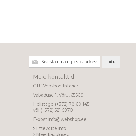
Liitu
Liitu
meie
uudiskirjaga!
Meie kontaktid
OÜ Webshop Interior
Vabaduse 1, Võru, 65609
Helistage
(+372) 78 60 145
või
(+372) 521 5970
E-post
info@webshop.ee
Ettevõtte info
Meie kauplused