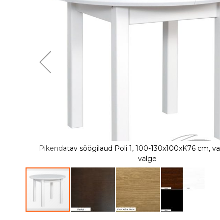
of
the
images
gallery
Pikendatav söögilaud Poli 1, 100-130x100xK76 cm, v
valge
Skip