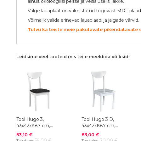
ainult ökoloogilisi peitse ja vesialuselisi lakke.
Valge lauaplaat on valmistatud tugevast MDF plaad
Võimalik valida erinevad lauaplaadi ja jalgade värvid.
Tutvu ka teiste meie pakutavate pikendatavate 
Leidsime veel tooteid mis teile meeldida võiksid!
Tool Hugo 3,
Tool Hugo 3 D,
43x42xK87 cm,
43x42xK87 cm,
kangas, värvivalik
värvivalik
Soodushind
Soodushind
53,10 €
63,00 €
59,00 €
70,00 €
Tavahind
Tavahind