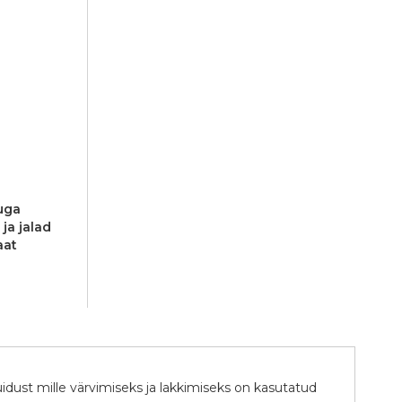
uga
ja jalad
aat
idust mille värvimiseks ja lakkimiseks on kasutatud