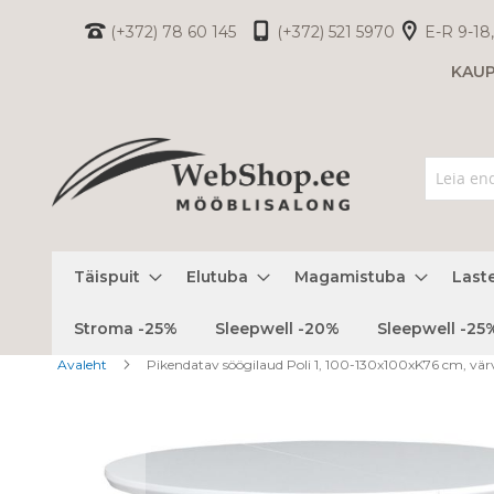
Skip
(+372) 78 60 145
(+372) 521 5970
E-R 9-18,
to
KAU
Content
Täispuit
Elutuba
Magamistuba
Last
Stroma -25%
Sleepwell -20%
Sleepwell -25
Avaleht
Pikendatav söögilaud Poli 1, 100-130x100xK76 cm, värv
Skip
to
the
end