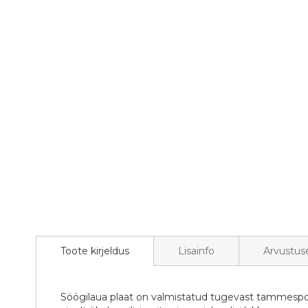
to
the
beginning
of
the
images
gallery
Toote kirjeldus
Lisainfo
Arvustus
Söögilaua plaat on valmistatud tugevast tammespooni