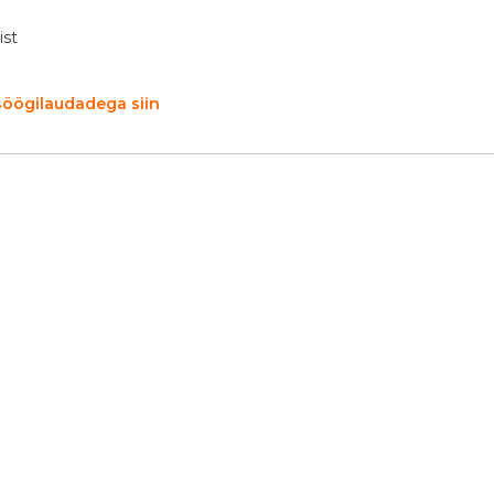
ist
söögilaudadega siin