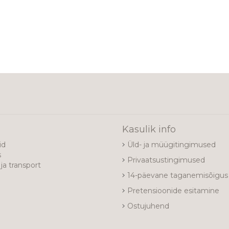
e
Kasulik info
id
Üld- ja müügitingimused
s
Privaatsustingimused
ja transport
14-päevane taganemisõigus
Pretensioonide esitamine
Ostujuhend