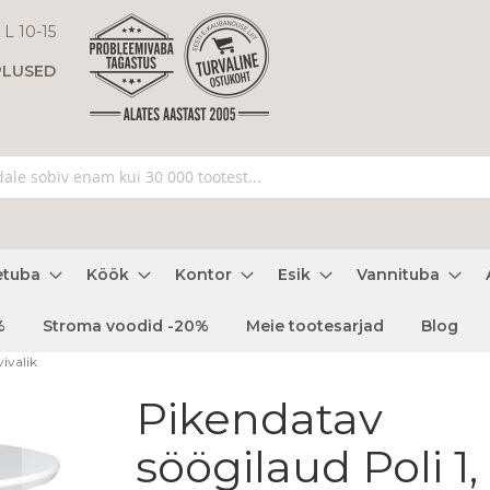
 L 10-15
PLUSED
etuba
Köök
Kontor
Esik
Vannituba
%
Stroma voodid -20%
Meie tootesarjad
Blog
ivalik
Pikendatav
söögilaud Poli 1,