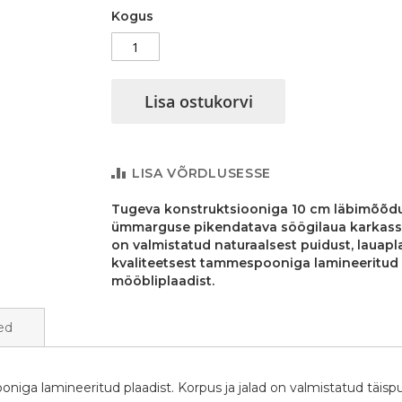
Kogus
Lisa ostukorvi
LISA VÕRDLUSESSE
Tugeva konstruktsiooniga 10 cm läbimõõd
ümmarguse pikendatava söögilaua karkass 
on valmistatud naturaalsest puidust, lauapl
kvaliteetsest tammespooniga lamineeritud
mööbliplaadist.
ed
ga lamineeritud plaadist. Korpus ja jalad on valmistatud täispu