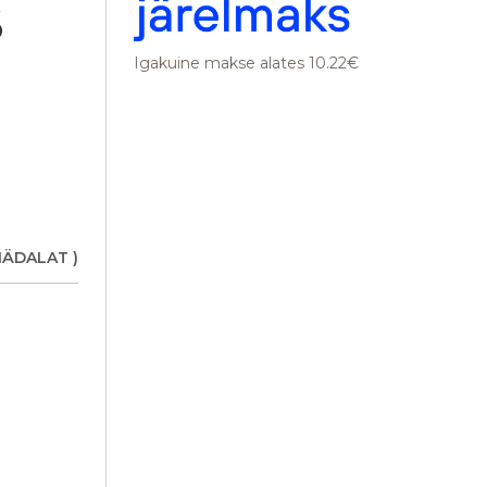
6
Igakuine makse alates 10.22€
NÄDALAT )