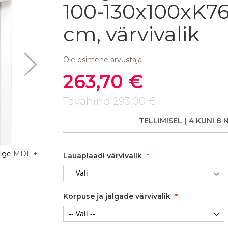
100-130x100xK7
cm, värvivalik
Ole esimene arvustaja
263,70 €
Soodushind
Tavahind
293,00 €
TELLIMISEL
( 4 KUNI 8 
alge MDF +
Lauaplaadi värvivalik
Tammespoon pähkel
Korpuse ja jalgade värvivalik