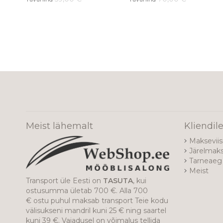
Meist lähemalt
Kliendil
Makseviis
Järelmak
Tarneaeg 
Meist
Transport üle Eesti on
TASUTA
, kui
ostusumma ületab 700 €. Alla 700
€ ostu puhul maksab transport Teie kodu
välisukseni mandril kuni 25 € ning saartel
kuni 39 €. Vajadusel on võimalus tellida