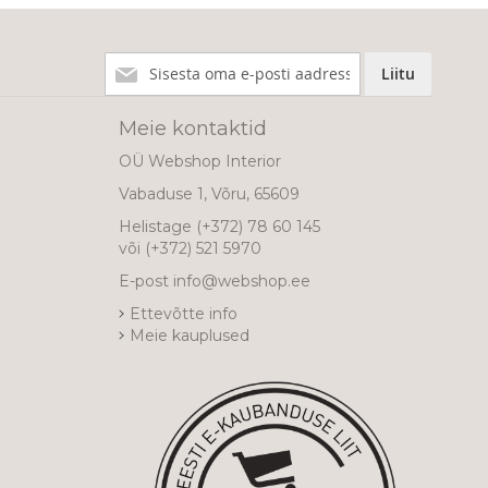
Liitu
Liitu
meie
uudiskirjaga!
Meie kontaktid
OÜ Webshop Interior
Vabaduse 1, Võru, 65609
Helistage
(+372) 78 60 145
või
(+372) 521 5970
E-post
info@webshop.ee
Ettevõtte info
Meie kauplused