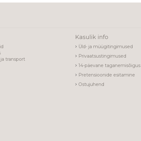
e
Kasulik info
id
Üld- ja müügitingimused
s
Privaatsustingimused
ja transport
14-päevane taganemisõigus
Pretensioonide esitamine
Ostujuhend