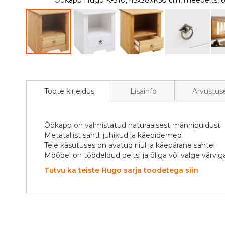
Öökapp Hugo K-310, 45x38xK50 cm, meepeits, õl
Skip
to
the
beginning
Toote kirjeldus
Lisainfo
Arvustus
of
the
images
Öökapp on valmistatud naturaalsest männipuidust
gallery
Metatallist sahtli juhikud ja käepidemed
Teie käsutuses on avatud riiul ja käepärane sahtel
Mööbel on töödeldud peitsi ja õliga või valge värvig
Tutvu ka teiste Hugo sarja toodetega siin