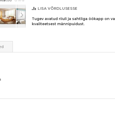
itatud
Öökapp Hugo K-310, 45x38xK50 cm
LISA VÕRDLUSESSE
Tugev avatud riiuli ja sahtliga öökapp on v
kvaliteetsest männipuidust.
ed
a