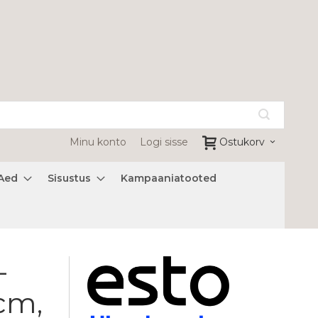
Minu konto
Logi sisse
Ostukorv
Aed
Sisustus
Kampaaniatooted
-
cm,