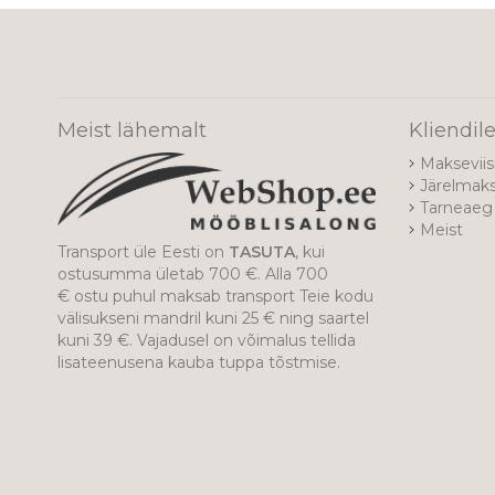
Meist lähemalt
Kliendil
Makseviis
Järelmak
Tarneaeg 
Meist
Transport üle Eesti on
TASUTA
, kui
ostusumma ületab 700 €. Alla 700
€ ostu puhul maksab transport Teie kodu
välisukseni mandril kuni 25 € ning saartel
kuni 39 €. Vajadusel on võimalus tellida
lisateenusena kauba tuppa tõstmise.