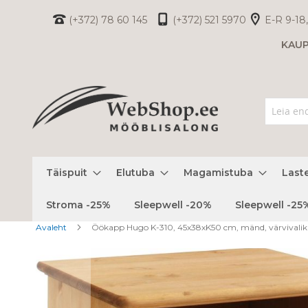
Skip
(+372) 78 60 145
(+372) 521 5970
E-R 9-18,
to
KAU
Content
Täispuit
Elutuba
Magamistuba
Last
Stroma -25%
Sleepwell -20%
Sleepwell -25
Avaleht
Öökapp Hugo K-310, 45x38xK50 cm, mänd, värvivalik
Skip
to
the
end