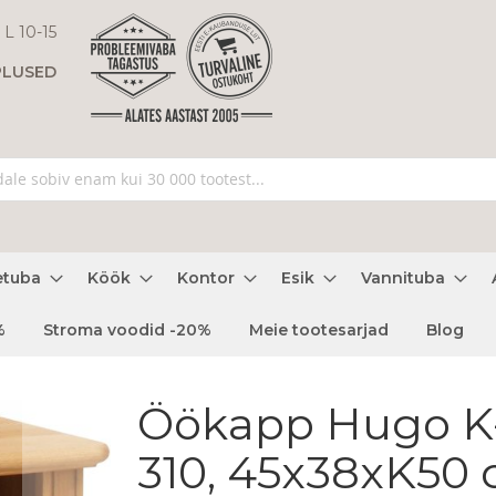
 L 10-15
PLUSED
etuba
Köök
Kontor
Esik
Vannituba
%
Stroma voodid -20%
Meie tootesarjad
Blog
Öökapp Hugo K
310, 45x38xK50 