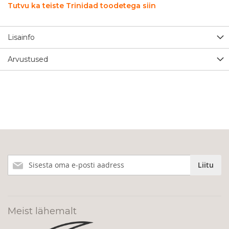
Tutvu ka teiste Trinidad toodetega siin
Lisainfo
Arvustused
Liitu
Liitu
meie
uudiskirjaga!
Meist lähemalt