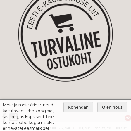
Meie ja meie äripartnerid
Kohendan
Olen nõus
kasutavad tehnoloogiaid,
sealhulgas küpsiseid, teie
kohta teabe kogumiseks
© 2005-2026 Webshop Interior OÜ, Vabaduse 1, Võru, 65609, Eesti Telefon:
erinevatel eesmärkidel.