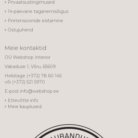
Privaatsustingimused
14-päevane taganemisõigus
Pretensioonide esitamine
Ostujuhend
Meie kontaktid
OÜ Webshop Interior
Vabaduse 1, Võru, 65609
Helistage
(+372) 78 60 145
või
(+372) 521 5970
E-post
info@webshop.ee
Ettevõtte info
Meie kauplused