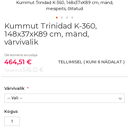
Kummut Trinidad K-360, 148x37xK89 cm, mänd,
mesipeits, õlitatud
Kummut Trinidad K-360,
Skip
to
148x37xK89 cm, mänd,
the
värvivalik
beginning
of
the
Ole esimene arvustaja
images
464,51 €
Soodushind
TELLIMISEL
( KUNI 6 NÄDALAT )
gallery
516,12 €
Tavahind
Värvivalik
Kogus