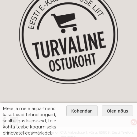
Meie ja meie äripartnerid
Kohendan
Olen nõus
kasutavad tehnoloogiaid,
sealhulgas küpsiseid, teie
kohta teabe kogumiseks
© 2005-2026 Webshop Interior OÜ, Vabaduse 1, Võru, 65609, Eesti Telefon:
erinevatel eesmärkidel.