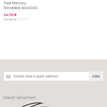
Padi Memory
Shredded, 60x40x13
cm
Soodushind
24,79 €
27,54 €
Tavahind
Liitu
Liitu
meie
uudiskirjaga!
Meist lähemalt