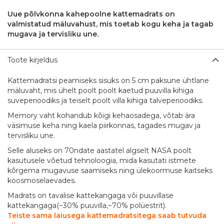
Uue põlvkonna kahepoolne kattemadrats on
valmistatud mäluvahust, mis toetab kogu keha ja tagab
mugava ja tervisliku une.
Toote kirjeldus
Kattemadratsi peamiseks sisuks on 5 cm paksune ühtlane
mäluvaht, mis ühelt poolt poolt kaetud puuvilla kihiga
suveperioodiks ja teiselt poolt villa kihiga talveperioodiks.
Memory vaht kohandub kõigi kehaosadega, võtab ära
väsimuse keha ning kaela piirkonnas, tagades mugav ja
tervisliku une.
Selle aluseks on 70ndate aastatel algselt NASA poolt
kasutusele võetud tehnoloogia, mida kasutati istmete
kõrgema mugavuse saamiseks ning ülekoormuse kaitseks
koosmoselaevades.
Madrats on tavalise kattekangaga või puuvillase
kattekangaga(~30% puuvilla,~70% polüestrit).
Teiste sama laiusega kattemadratsitega saab tutvuda