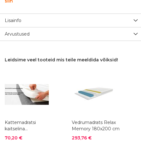
siin
Lisainfo
Arvustused
Leidsime veel tooteid mis teile meeldida võiksid!
Kattemadratsi
Vedrumadrats Relax
kaitselina
Memory 180x200 cm
DAGGKÅPA, 180x200
Soodushind
Soodushind
70,20 €
293,76 €