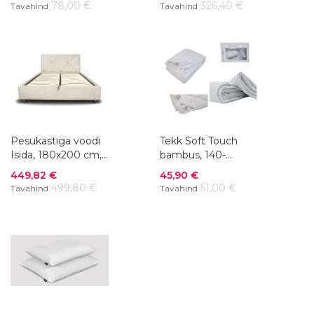
cm
78,00 €
326,40 €
Tavahind
Tavahind
Pesukastiga voodi
Tekk Soft Touch
Isida, 180x200 cm,
bambus, 140-
värvivalik
220x200 cm
Soodushind
Soodushind
449,82 €
45,90 €
499,80 €
51,00 €
Tavahind
Tavahind