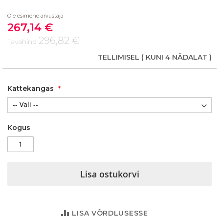
beginning
Ole esimene arvustaja
of
267,14 €
the
Soodushind
images
296,82 €
Tavahind
gallery
TELLIMISEL
( KUNI 4 NÄDALAT )
Kattekangas
Kogus
Lisa ostukorvi
LISA VÕRDLUSESSE