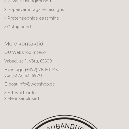
Privaatsustingimused
14-päevane taganemisõigus
Pretensioonide esitamine
Ostujuhend
Meie kontaktid
OÜ Webshop Interior
Vabaduse 1, Võru, 65609
Helistage
(+372) 78 60 145
või
(+372) 521 5970
E-post
info@webshop.ee
Ettevõtte info
Meie kauplused