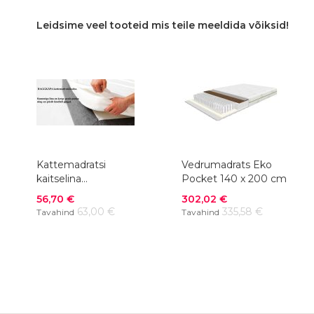
Leidsime veel tooteid mis teile meeldida võiksid!
Kattemadratsi
Vedrumadrats Eko
kaitselina
Pocket 140 x 200 cm
DAGGKÅPA, 140x200
Soodushind
Soodushind
56,70 €
302,02 €
cm
63,00 €
335,58 €
Tavahind
Tavahind