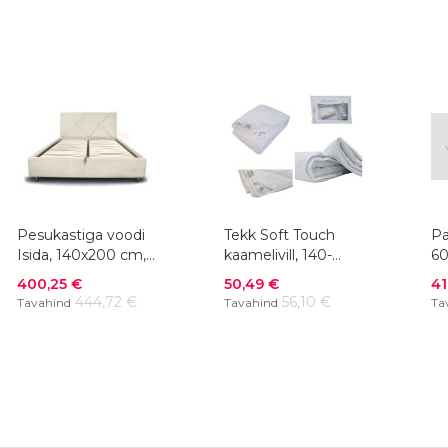
Pesukastiga voodi
Tekk Soft Touch
Pa
Isida, 140x200 cm,
kaamelivill, 140-
60
värvivalik
220x200 cm
Soodushind
Soodushind
So
400,25 €
50,49 €
41
444,72 €
56,10 €
Tavahind
Tavahind
Ta