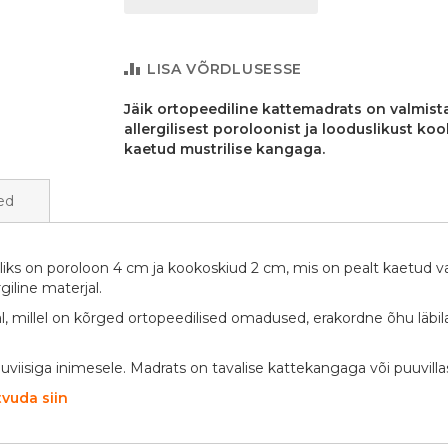
LISA VÕRDLUSESSE
Jäik ortopeediline kattemadrats on valmist
allergilisest poroloonist ja looduslikust koo
kaetud mustrilise kangaga.
ed
liks on poroloon 4 cm ja kookoskiud 2 cm, mis on pealt kaetud va
giline materjal.
l, millel on kõrged ortopeedilised omadused, erakordne õhu läbi
luviisiga inimesele. Madrats on tavalise kattekangaga või puuvil
vuda siin