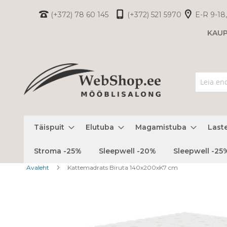
Skip
(+372) 78 60 145
(+372) 521 5970
E-R 9-18,
to
KAU
Content
Täispuit
Elutuba
Magamistuba
Last
Stroma -25%
Sleepwell -20%
Sleepwell -25
Avaleht
Kattemadrats Biruta 140x200xK7 cm
Skip
to
the
end