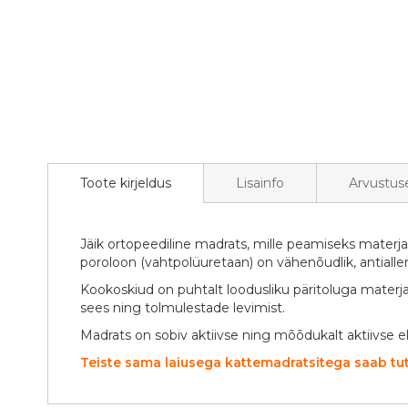
Toote kirjeldus
Lisainfo
Arvustus
Jäik ortopeediline madrats, mille peamiseks materja
poroloon (vahtpolüuretaan) on vähenõudlik, antialler
Kookoskiud on puhtalt loodusliku päritoluga materja
sees ning tolmulestade levimist.
Madrats on sobiv aktiivse ning mõõdukalt aktiivse e
Teiste sama laiusega kattemadratsitega saab tut