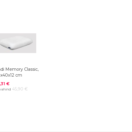
di Memory Classic,
x40x12 cm
odushind
,31 €
45,90 €
vahind