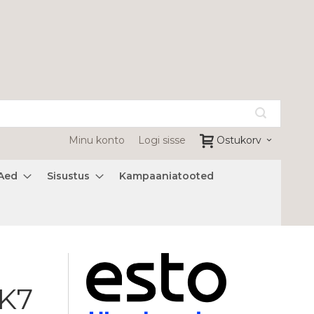
Minu konto
Logi sisse
Ostukorv
Aed
Sisustus
Kampaaniatooted
xK7