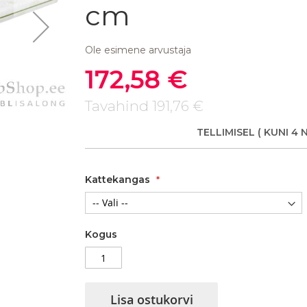
cm
Ole esimene arvustaja
172,58 €
Soodushind
Kattemadrats Biruta
Tavahind
191,76 €
TELLIMISEL
( KUNI 4 
Kattekangas
Kogus
Lisa ostukorvi