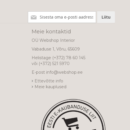
Liitu
Liitu
meie
uudiskirjaga!
Meie kontaktid
OÜ Webshop Interior
Vabaduse 1, Võru, 65609
Helistage
(+372) 78 60 145
või
(+372) 521 5970
E-post
info@webshop.ee
Ettevõtte info
Meie kauplused