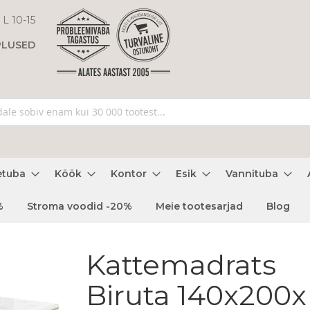
 L 10-15
PLUSED
etuba
Köök
Kontor
Esik
Vannituba
%
Stroma voodid -20%
Meie tootesarjad
Blog
Kattemadrats
Biruta 140x200