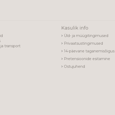
e
Kasulik info
id
Üld- ja müügitingimused
s
Privaatsustingimused
ja transport
14-päevane taganemisõigus
Pretensioonide esitamine
Ostujuhend