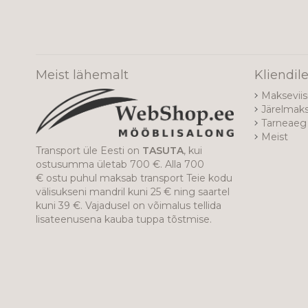
Meist lähemalt
Kliendil
Makseviis
Järelmak
Tarneaeg 
Meist
Transport üle Eesti on
TASUTA
, kui
ostusumma ületab 700 €. Alla 700
€ ostu puhul maksab transport Teie kodu
välisukseni mandril kuni 25 € ning saartel
kuni 39 €. Vajadusel on võimalus tellida
lisateenusena kauba tuppa tõstmise.