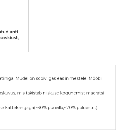
atud anti
koskiust,
tiiniga. Mudel on sobiv igas eas inimestele. Mööbli
laskuvus, mis takistab niiskuse kogunemist madratsi
lase kattekangaga(~30% puuvilla,~70% polüestrit).