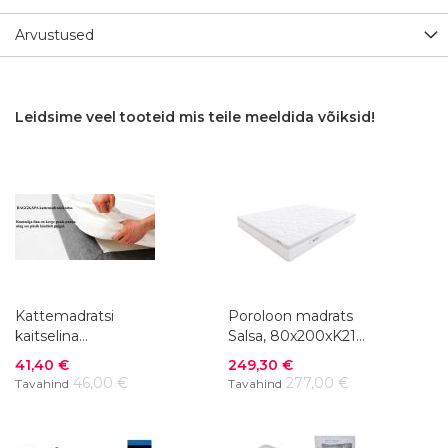
Arvustused
Leidsime veel tooteid mis teile meeldida võiksid!
Kattemadratsi
Poroloon madrats
kaitselina
Salsa, 80x200xK21
DAGGKÅPA, 80x200
cm
Soodushind
Soodushind
41,40 €
249,30 €
cm
46,00 €
277,00 €
Tavahind
Tavahind