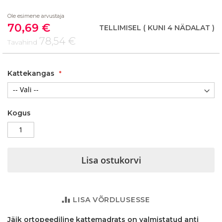
beginning
Ole esimene arvustaja
of
70,69 €
the
Soodushind
TELLIMISEL
( KUNI 4 NÄDALAT )
images
78,54 €
Tavahind
gallery
Kattekangas
Kogus
Lisa ostukorvi
LISA VÕRDLUSESSE
Jäik ortopeediline kattemadrats on valmistatud anti