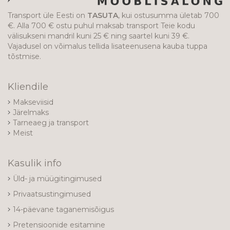
Transport üle Eesti on
TASUTA
, kui ostusumma ületab 700
€. Alla 700 € ostu puhul maksab transport Teie kodu
välisukseni mandril kuni 25 € ning saartel kuni 39 €.
Vajadusel on võimalus tellida lisateenusena kauba tuppa
tõstmise.
Kliendile
Makseviisid
Järelmaks
Tarneaeg ja transport
Meist
Kasulik info
Üld- ja müügitingimused
Privaatsustingimused
14-päevane taganemisõigus
Pretensioonide esitamine