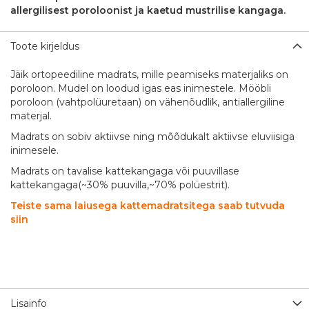
allergilisest poroloonist ja kaetud mustrilise kangaga.
Toote kirjeldus
Jäik ortopeediline madrats, mille peamiseks materjaliks on
poroloon. Mudel on loodud igas eas inimestele. Mööbli
poroloon (vahtpolüuretaan) on vähenõudlik, antiallergiline
materjal.
Madrats on sobiv aktiivse ning mõõdukalt aktiivse eluviisiga
inimesele.
Madrats on tavalise kattekangaga või puuvillase
kattekangaga(~30% puuvilla,~70% polüestrit).
Teiste sama laiusega kattemadratsitega saab tutvuda
siin
Lisainfo