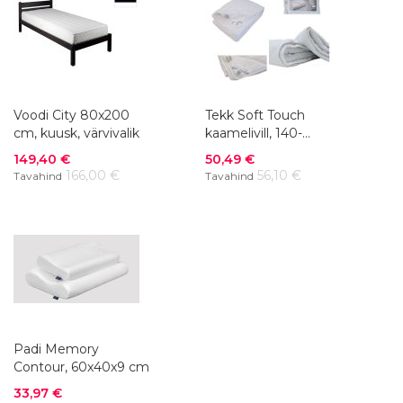
Voodi City 80x200
Tekk Soft Touch
cm, kuusk, värvivalik
kaamelivill, 140-
220x200 cm
Soodushind
Soodushind
149,40 €
50,49 €
166,00 €
56,10 €
Tavahind
Tavahind
Padi Memory
Contour, 60x40x9 cm
Soodushind
33,97 €