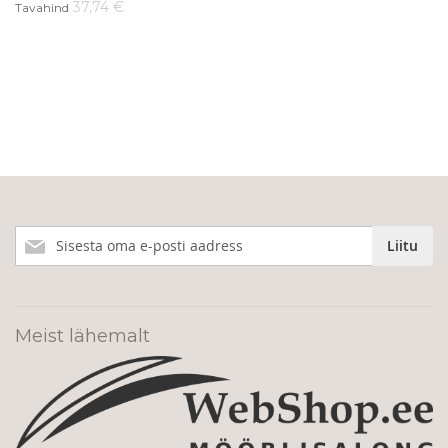
37,74 €
Tavahind
Liitu
Liitu
meie
uudiskirjaga!
Meist lähemalt