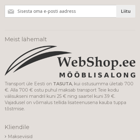
Liitu
Liitu
meie
uudiskirjaga!
Meist lähemalt
Transport üle Eesti on
TASUTA
, kui ostusumma ületab 700
€. Alla 700 € ostu puhul maksab transport Teie kodu
välisukseni mandril kuni 25 € ning saartel kuni 39 €.
Vajadusel on võimalus tellida lisateenusena kauba tuppa
tõstmise.
Kliendile
Makseviisid