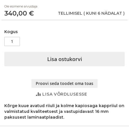
beginning
Ole esimene arvustaja
of
340,00 €
the
TELLIMISEL
( KUNI 6 NÄDALAT )
images
gallery
Kogus
Lisa ostukorvi
Proovi seda toodet oma toas
LISA VÕRDLUSESSE
Kõrge kuue avatud riiuli ja kolme kapiosaga kappriiul on
valmistatud kvaliteetsest ja vastupidavast 16 mm
paksusest laminaatplaadist.