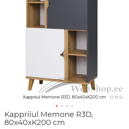
Kappriiul Memone R3D, 80x40xK200 cm
Kappriiul Memone R3D,
Skip
to
80x40xK200 cm
the