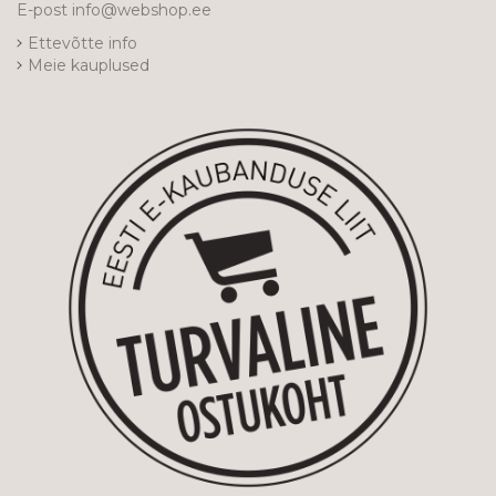
E-post
info@webshop.ee
Ettevõtte info
Meie kauplused