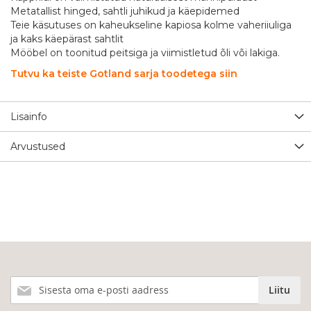
Metatallist hinged, sahtli juhikud ja käepidemed
Teie käsutuses on kaheukseline kapiosa kolme vaheriiuliga
ja kaks käepärast sahtlit
Mööbel on toonitud peitsiga ja viimistletud õli või lakiga.
Tutvu ka teiste Gotland sarja toodetega siin
Lisainfo
Arvustused
Liitu
Liitu
meie
uudiskirjaga!