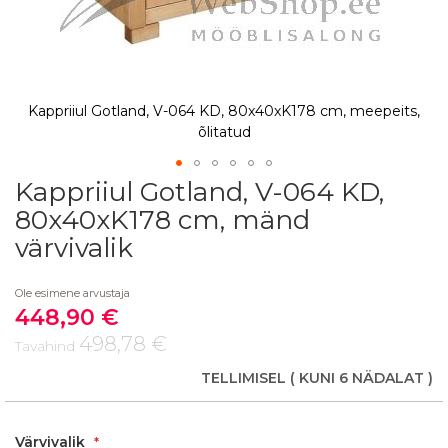
Kappriiul Gotland, V-064 KD, 80x40xK178 cm, meepeits,
õlitatud
Kappriiul Gotland, V-064 KD,
Skip
to
80x40xK178 cm, mänd
the
värvivalik
beginning
of
the
Ole esimene arvustaja
images
448,90 €
Soodushind
gallery
498,78 €
Tavahind
TELLIMISEL
( KUNI 6 NÄDALAT )
Värvivalik