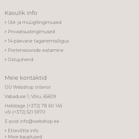
Kasulik info
Üld- ja müügitingimused
Privaatsustingimused
14-päevane taganemisõigus
Pretensioonide esitamine
Ostujuhend
Meie kontaktid
OÜ Webshop Interior
Vabaduse 1, Võru, 65609
Helistage
(+372) 78 60 145
või
(+372) 521 5970
E-post
info@webshop.ee
Ettevõtte info
Meie kauplused