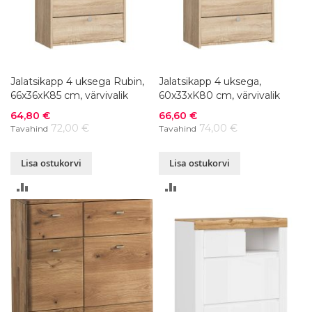
Jalatsikapp 4 uksega Rubin,
Jalatsikapp 4 uksega,
66x36xK85 cm, värvivalik
60x33xK80 cm, värvivalik
Soodushind
Soodushind
64,80 €
66,60 €
72,00 €
74,00 €
Tavahind
Tavahind
Lisa ostukorvi
Lisa ostukorvi
LISA
LISA
VÕRDLUSESSE
VÕRDLUSESSE