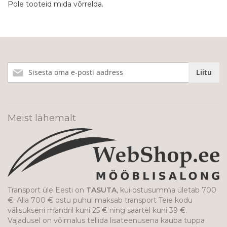
Pole tooteid mida võrrelda.
Liitu
Liitu
meie
uudiskirjaga!
Meist lähemalt
Transport üle Eesti on
TASUTA
, kui ostusumma ületab 700
€. Alla 700 € ostu puhul maksab transport Teie kodu
välisukseni mandril kuni 25 € ning saartel kuni 39 €.
Vajadusel on võimalus tellida lisateenusena kauba tuppa