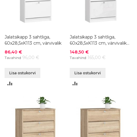
Jalatsikapp 3 sahtliga,
Jalatsikapp 3 sahtliga,
60x28,5xK113 cm, värvivalik
60x28,5xK113 cm, värvivalik
läikega
Soodushind
Soodushind
86,40 €
148,50 €
96,00 €
165,00 €
Tavahind
Tavahind
Lisa ostukorvi
Lisa ostukorvi
LISA
LISA
VÕRDLUSESSE
VÕRDLUSESSE