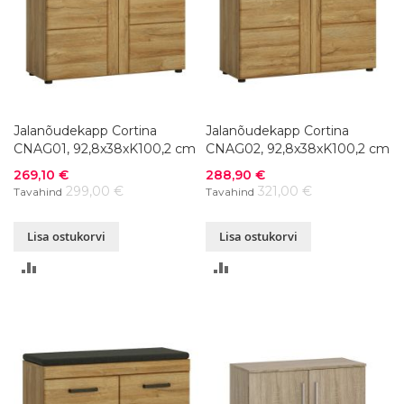
Jalanõudekapp Cortina
Jalanõudekapp Cortina
CNAG01, 92,8x38xK100,2 cm
CNAG02, 92,8x38xK100,2 cm
Soodushind
Soodushind
269,10 €
288,90 €
299,00 €
321,00 €
Tavahind
Tavahind
Lisa ostukorvi
Lisa ostukorvi
LISA
LISA
VÕRDLUSESSE
VÕRDLUSESSE