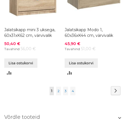
Jalatsikapp mini 3 uksega,
Jalatsikapp Modo 1,
60x31xK62 cm, värvivalik
60x36xK44 cm, värvivalik
Soodushind
Soodushind
50,40 €
45,90 €
56,00 €
51,00 €
Tavahind
Tavahind
Lisa ostukorvi
Lisa ostukorvi
LISA
LISA
VÕRDLUSESSE
VÕRDLUSESSE
Page
Page
Järg
You're
Page
Page
Page
1
2
3
4
currently
reading
Võrdle tooteid
page