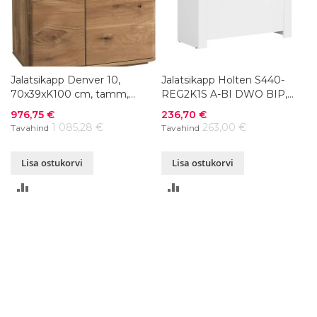
Jalatsikapp Denver 10,
Jalatsikapp Holten S440-
70x39xK100 cm, tamm,
REG2K1S A-BI DWO BIP,
õlitatud
92,5x37xK115 cm
Soodushind
Soodushind
976,75 €
236,70 €
1 085,28 €
263,00 €
Tavahind
Tavahind
Lisa ostukorvi
Lisa ostukorvi
LISA
LISA
VÕRDLUSESSE
VÕRDLUSESSE