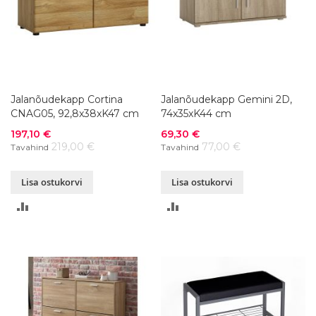
Jalanõudekapp Cortina
Jalanõudekapp Gemini 2D,
CNAG05, 92,8x38xK47 cm
74x35xK44 cm
Soodushind
Soodushind
197,10 €
69,30 €
219,00 €
77,00 €
Tavahind
Tavahind
Lisa ostukorvi
Lisa ostukorvi
LISA
LISA
VÕRDLUSESSE
VÕRDLUSESSE