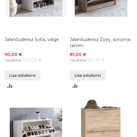
Jalanõuderiiul Sofia, valge
Jalanõuderiiul Zoey, sonoma
tamm
Soodushind
Soodushind
90,00 €
81,00 €
100,00 €
90,00 €
Tavahind
Tavahind
Lisa ostukorvi
Lisa ostukorvi
LISA
LISA
VÕRDLUSESSE
VÕRDLUSESSE