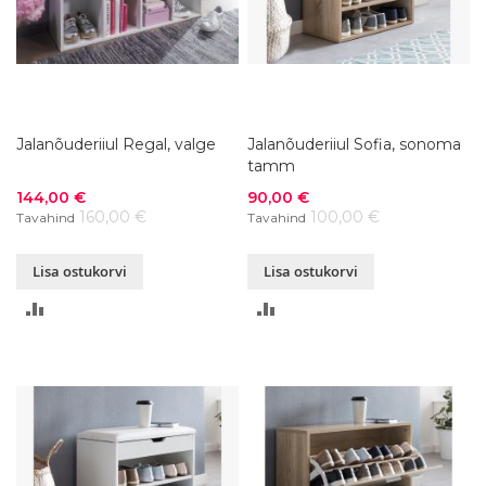
Jalanõuderiiul Regal, valge
Jalanõuderiiul Sofia, sonoma
tamm
Soodushind
Soodushind
144,00 €
90,00 €
160,00 €
100,00 €
Tavahind
Tavahind
Lisa ostukorvi
Lisa ostukorvi
LISA
LISA
VÕRDLUSESSE
VÕRDLUSESSE