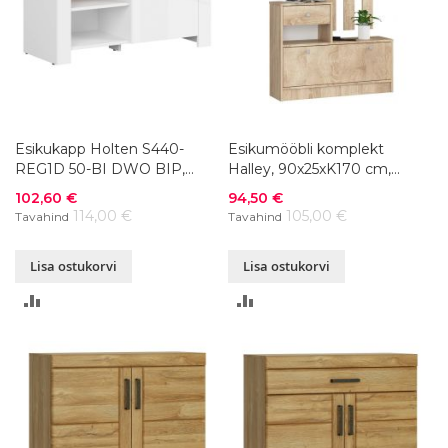
Esikukapp Holten S440-
Esikumööbli komplekt
REG1D 50-BI DWO BIP,
Halley, 90x25xK170 cm,
92,5x37xK53 cm
värvivalik
Soodushind
Soodushind
102,60 €
94,50 €
114,00 €
105,00 €
Tavahind
Tavahind
Lisa ostukorvi
Lisa ostukorvi
LISA
LISA
VÕRDLUSESSE
VÕRDLUSESSE