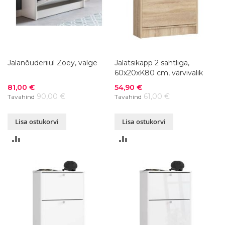
Jalanõuderiiul Zoey, valge
Jalatsikapp 2 sahtliga,
60x20xK80 cm, värvivalik
Soodushind
Soodushind
81,00 €
54,90 €
90,00 €
61,00 €
Tavahind
Tavahind
Lisa ostukorvi
Lisa ostukorvi
LISA
LISA
VÕRDLUSESSE
VÕRDLUSESSE