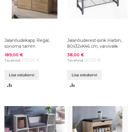
Jalanõudekapp Regal,
Jalanõuderest-pink Harbin,
sonoma tamm
80x32xK46 cm, värvivalik
Soodushind
Soodushind
189,00 €
38,00 €
210,00 €
60,00 €
Tavahind
Tavahind
Lisa ostukorvi
Lisa ostukorvi
LISA
LISA
VÕRDLUSESSE
VÕRDLUSESSE