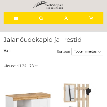
Skip
to
Jalanõudekapid ja -restid
Content
Vali
Sorteeri
Üksuseid
1
-
24
-
78
'st