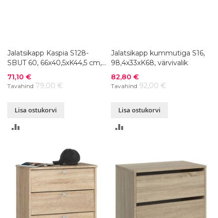
Jalatsikapp Kaspia S128-
Jalatsikapp kummutiga S16,
SBUT 60, 66x40,5xK44,5 cm,
98,4x33xK68, värvivalik
värvivalik
Soodushind
Soodushind
71,10 €
82,80 €
79,00 €
92,00 €
Tavahind
Tavahind
Lisa ostukorvi
Lisa ostukorvi
LISA
LISA
VÕRDLUSESSE
VÕRDLUSESSE