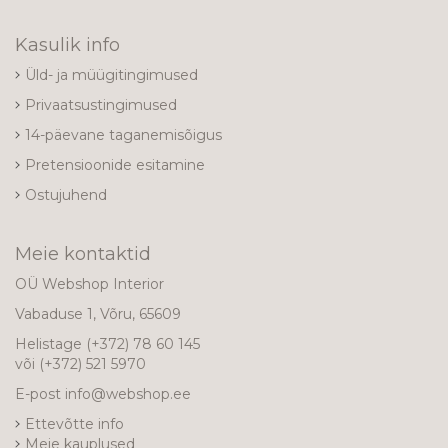
Kasulik info
Üld- ja müügitingimused
Privaatsustingimused
14-päevane taganemisõigus
Pretensioonide esitamine
Ostujuhend
Meie kontaktid
OÜ Webshop Interior
Vabaduse 1, Võru, 65609
Helistage
(+372) 78 60 145
või
(+372) 521 5970
E-post
info@webshop.ee
Ettevõtte info
Meie kauplused