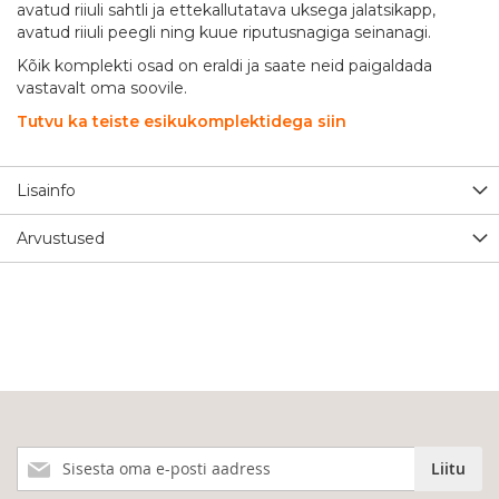
avatud riiuli sahtli ja ettekallutatava uksega jalatsikapp,
avatud riiuli peegli ning kuue riputusnagiga seinanagi.
Kõik komplekti osad on eraldi ja saate neid paigaldada
vastavalt oma soovile.
Tutvu ka teiste esikukomplektidega siin
Lisainfo
Arvustused
Liitu
Liitu
meie