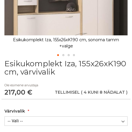
Esikukomplekt Iza, 155x26xK190 cm, sonoma tamm
+valge
Esikukomplekt Iza, 155x26xK190
Skip
to
cm, värvivalik
the
beginning
Ole esimene arvustaja
of
217,00 €
the
TELLIMISEL
( 4 KUNI 8 NÄDALAT )
images
gallery
Värvivalik