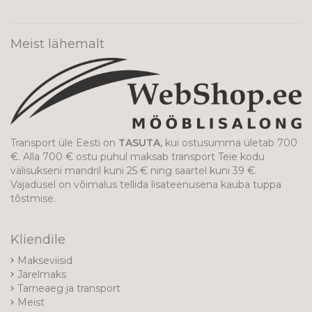
uudiskirjaga!
Meist lähemalt
Transport üle Eesti on
TASUTA
, kui ostusumma ületab 700
€. Alla 700 € ostu puhul maksab transport Teie kodu
välisukseni mandril kuni 25 € ning saartel kuni 39 €.
Vajadusel on võimalus tellida lisateenusena kauba tuppa
tõstmise.
Kliendile
Makseviisid
Järelmaks
Tarneaeg ja transport
Meist