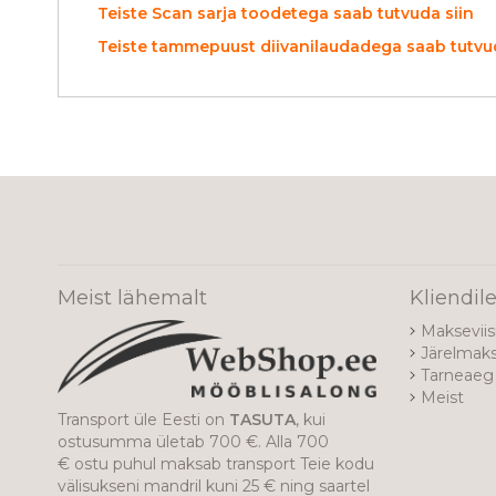
Teiste Scan sarja toodetega saab tutvuda siin
Teiste tammepuust diivanilaudadega saab tutvud
Meist lähemalt
Kliendil
Makseviis
Järelmak
Tarneaeg 
Meist
Transport üle Eesti on
TASUTA
, kui
ostusumma ületab 700 €. Alla 700
€ ostu puhul maksab transport Teie kodu
välisukseni mandril kuni 25 € ning saartel