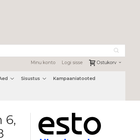
Minu konto
Logi sisse
Ostukorv
Aed
Sisustus
Kampaaniatooted
 6,
8