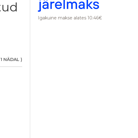
tud
Igakuine makse alates 10.46€
 1 NÄDAL )
tamm, valge õli