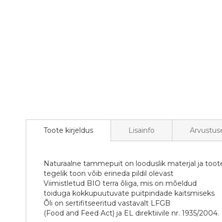
gallery
Toote kirjeldus
Lisainfo
Arvustus
Naturaalne tammepuit on looduslik materjal ja toot
tegelik toon võib erineda pildil olevast
Viimistletud BIO terra õliga, mis on mõeldud
toiduga kokkupuutuvate puitpindade kaitsmiseks
Õli on sertifitseeritud vastavalt LFGB
(Food and Feed Act) ja EL direktiivile nr. 1935/2004.