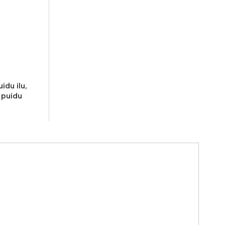
idu ilu,
b puidu