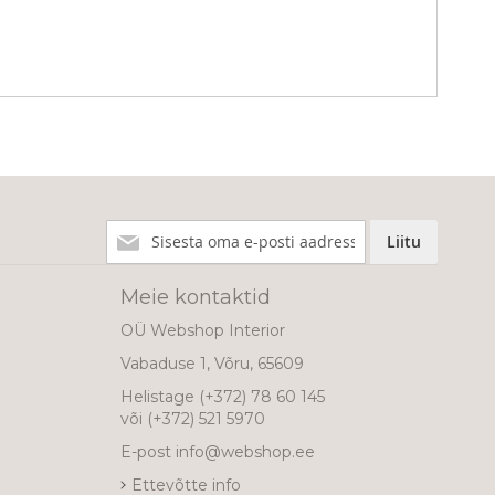
Liitu
Liitu
meie
uudiskirjaga!
Meie kontaktid
OÜ Webshop Interior
Vabaduse 1, Võru, 65609
Helistage
(+372) 78 60 145
või
(+372) 521 5970
E-post
info@webshop.ee
Ettevõtte info