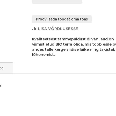
Proovi seda toodet oma toas
LISA VÕRDLUSESSE
Kvaliteetsest tammepuidust diivanilaud on
viimistletud BIO terra õliga, mis toob esile pu
andes talle kerge siidise läike ning takista
lõhenemist.
ed
e