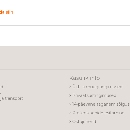
a siin
e
Kasulik info
id
Üld- ja müügitingimused
s
Privaatsustingimused
ja transport
14-päevane taganemisõigus
Pretensioonide esitamine
Ostujuhend