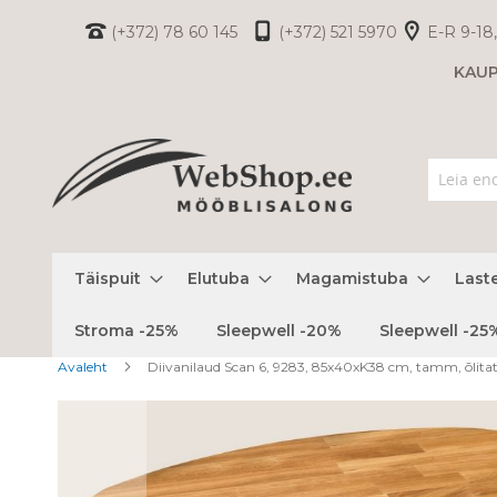
Skip
(+372) 78 60 145
(+372) 521 5970
E-R 9-18,
to
KAU
Content
Täispuit
Elutuba
Magamistuba
Last
Stroma -25%
Sleepwell -20%
Sleepwell -25
Avaleht
Diivanilaud Scan 6, 9283, 85x40xK38 cm, tamm, õlita
Skip
to
the
end