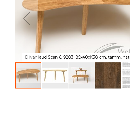
of
the
images
gallery
Diivanilaud Scan 6, 9283, 85x40xK38 cm, tamm, natu
Skip
to
the
beginning
of
the
images