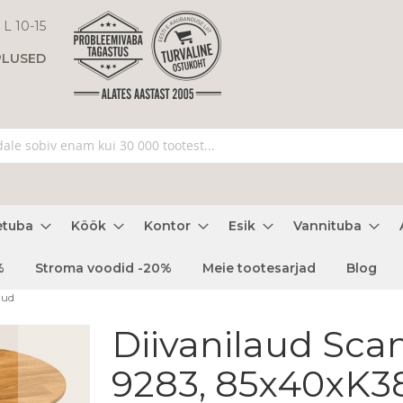
 L 10-15
PLUSED
etuba
Köök
Kontor
Esik
Vannituba
%
Stroma voodid -20%
Meie tootesarjad
Blog
tud
Diivanilaud Scan
9283, 85x40xK3