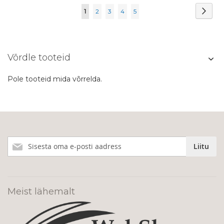
Page
Page
Järg
You're
Page
Page
Page
Page
1
2
3
4
5
currently
reading
Võrdle tooteid
page
Pole tooteid mida võrrelda.
Liitu
Liitu
meie
uudiskirjaga!
Meist lähemalt