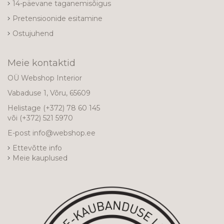
14-päevane taganemisõigus
Pretensioonide esitamine
Ostujuhend
Meie kontaktid
OÜ Webshop Interior
Vabaduse 1, Võru, 65609
Helistage
(+372) 78 60 145
või
(+372) 521 5970
E-post
info@webshop.ee
Ettevõtte info
Meie kauplused