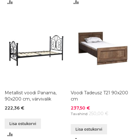
LISA
LISA
VÕRDLUSESSE
VÕRDLUSESSE
Metallist voodi Panama,
Voodi Tadeusz T21 90x200
90x200 cm, värvivalik
cm
Soodushind
222,36 €
237,50 €
250,00 €
Tavahind
Lisa ostukorvi
Lisa ostukorvi
LISA