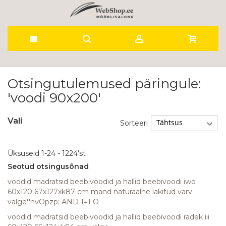
Skip
to
Otsingutulemused päringule:
'voodi 90x200'
Content
Vali
Sorteeri
Üksuseid
1
-
24
-
1224
'st
Seotud otsingusõnad
voodid madratsid beebivoodid ja hallid beebivoodi iwo
60x120 67x127xk87 cm mand naturaalne lakitud varv
valge''nvOpzp; AND 1=1 O
voodid madratsid beebivoodid ja hallid beebivoodi radek iii