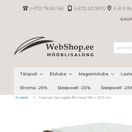
Skip
(+372) 78 60 145
(+372) 521 5970
E-R 9-18,
to
KAU
Content
Täispuit
Elutuba
Magamistuba
Last
Stroma -25%
Sleepwell -20%
Sleepwell -25
Avaleht
Madrats Springless Bio Hard 160 x 200 cm
Skip
to
the
end