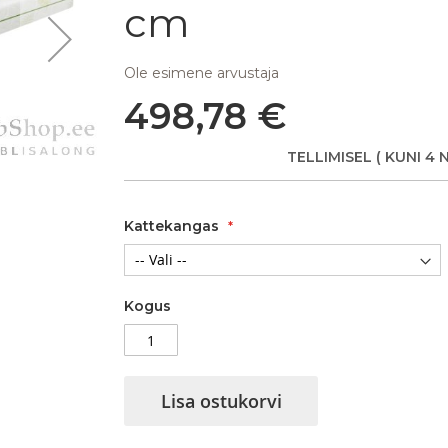
cm
Ole esimene arvustaja
498,78 €
Madrats Springless Bio Hard
TELLIMISEL
( KUNI 4 
Kattekangas
Kogus
Lisa ostukorvi