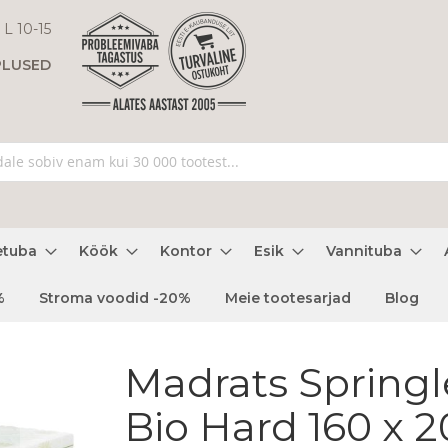
 L 10-15
PLUSED
etuba
Köök
Kontor
Esik
Vannituba
%
Stroma voodid -20%
Meie tootesarjad
Blog
Madrats Springl
Bio Hard 160 x 