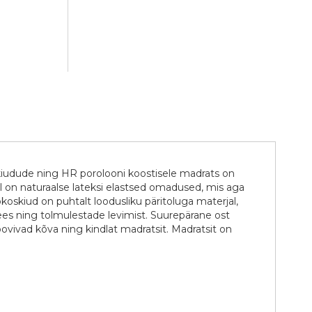
kiudude ning HR porolooni koostisele madrats on
l on naturaalse lateksi elastsed omadused, mis aga
ookoskiud on puhtalt loodusliku päritoluga materjal,
ees ning tolmulestade levimist. Suurepärane ost
oovivad kõva ning kindlat madratsit. Madratsit on