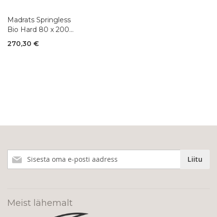
Madrats Springless
Bio Hard 80 x 200
cm
270,30 €
Liitu
Liitu
meie
uudiskirjaga!
Meist lähemalt