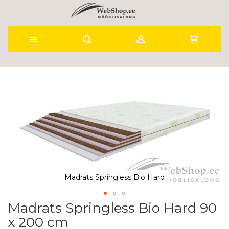
Skip
to
Skip
to
Content
the
end
of
the
images
gallery
Madrats Springless Bio Hard
Madrats Springless Bio Hard 90
Skip
to
x 200 cm
the