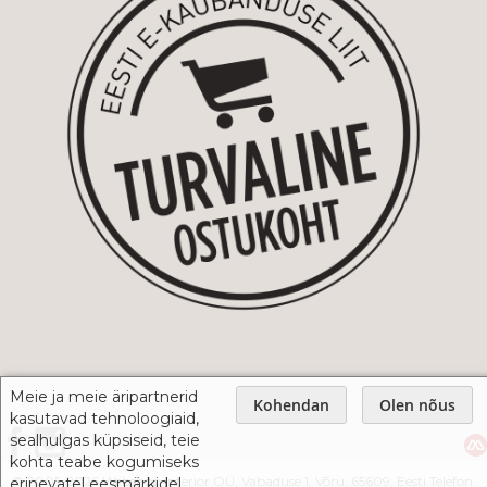
Meie ja meie äripartnerid
Kohendan
Olen nõus
kasutavad tehnoloogiaid,
sealhulgas küpsiseid, teie
kohta teabe kogumiseks
© 2005-2026 Webshop Interior OÜ, Vabaduse 1, Võru, 65609, Eesti Telefon:
erinevatel eesmärkidel.