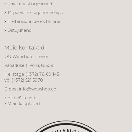
Privaatsustingimused
14-päevane taganemisõigus
Pretensioonide esitamine
Ostujuhend
Meie kontaktid
OÜ Webshop Interior
Vabaduse 1, Võru, 65609
Helistage
(+372) 78 60 145
või
(+372) 521 5970
E-post
info@webshop.ee
Ettevõtte info
Meie kauplused