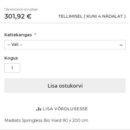
beginning
Ole esimene arvustaja
of
301,92 €
the
TELLIMISEL
( KUNI 4 NÄDALAT )
images
gallery
Kattekangas
Kogus
Lisa ostukorvi
LISA VÕRDLUSESSE
Madrats Springless Bio Hard 90 x 200 cm