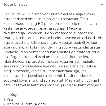
Toote kirjeldus
See mudel kuulub ilma vedrudeta madratsi sarjale, mille
ortopeedilised omadused on vaevu nähtavad. Tänu
kookoskiudude ning HR porolooni koostisele madrats on
keskmise jäikusega ( jäigema suunas). Madratsi
täidismaterjal: Poroloon HR on kaasaegne sünteetiline
materjal, millel on naturaalse lateksi elastsed omadused, mis
aga ei takista tal olla piisavalt jäik. Materjal laseb õhku läbi
ega vaju ära, on kulumiskindel ning suure vastupidavusega.
Kookoskiud on puhtalt loodusliku päritoluga materjal, millel
on kõrged ortopeedilised omadused, erakordne õhu
läbilaskuvus, mis takistab niiskuse kogunemist madratsi
sees ning tolmulestade levimist. Suurepärane ost lastele
ning inimestele, kes on suurema kehakaaluga, kes
kannatavad seljaprobleemide all või lihtsalt nendele, kes
soovivad kõva ning kindlat madratsit. Madratsit on võimalik
osta kas tavalise kattekangaga või puuvillase kattekangaga.
Läbilõige:
1. Vatiin
2. Kookos 20 mm (4 kihti)