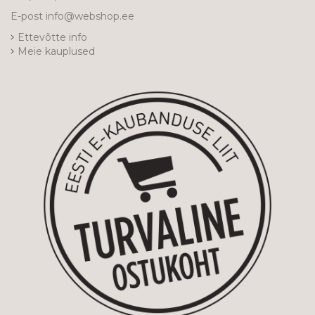
E-post
info@webshop.ee
Ettevõtte info
Meie kauplused