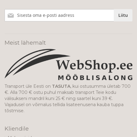
Liitu
Liitu
meie
uudiskirjaga!
Meist lähemalt
Transport üle Eesti on
TASUTA
, kui ostusumma ületab 700
€. Alla 700 € ostu puhul maksab transport Teie kodu
välisukseni mandril kuni 25 € ning saartel kuni 39 €.
Vajadusel on võimalus tellida lisateenusena kauba tuppa
tõstmise.
Kliendile