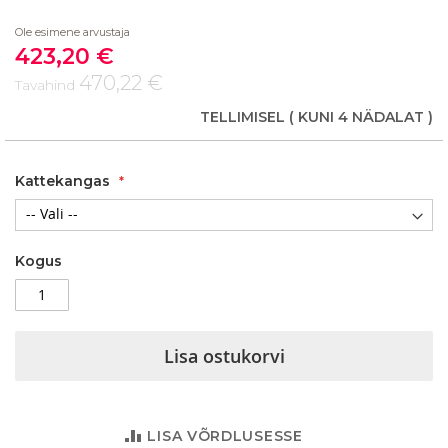
beginning
Ole esimene arvustaja
of
423,20 €
the
Soodushind
images
470,22 €
Tavahind
gallery
TELLIMISEL
( KUNI 4 NÄDALAT )
Kattekangas
Kogus
Lisa ostukorvi
LISA VÕRDLUSESSE