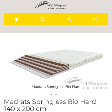
Skip
to
Skip
to
Content
the
end
of
the
images
gallery
Madrats Springless Bio Hard
Madrats Springless Bio Hard
Skip
to
140 x 200 cm
the