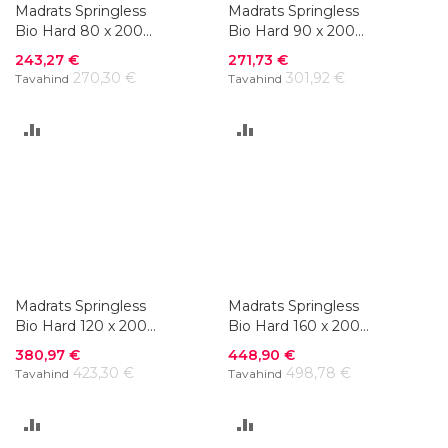
Madrats Springless
Madrats Springless
Bio Hard 80 x 200
Bio Hard 90 x 200
cm
cm
Soodushind
Soodushind
243,27 €
271,73 €
270,30 €
301,92 €
Tavahind
Tavahind
LISA
LISA
VÕRDLUSESSE
VÕRDLUSESSE
Madrats Springless
Madrats Springless
Bio Hard 120 x 200
Bio Hard 160 x 200
cm
cm
Soodushind
Soodushind
380,97 €
448,90 €
423,30 €
498,78 €
Tavahind
Tavahind
LISA
LISA