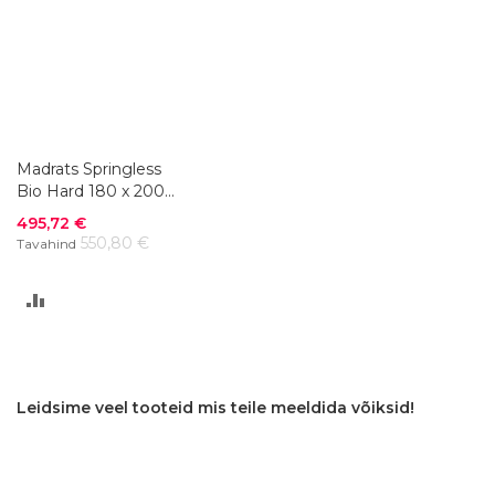
VÕRDLUSESSE
VÕRDLUSESSE
Madrats Springless
Bio Hard 180 x 200
cm
Soodushind
495,72 €
550,80 €
Tavahind
LISA
VÕRDLUSESSE
Leidsime veel tooteid mis teile meeldida võiksid!