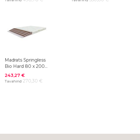
Madrats Springless
Bio Hard 80 x 200
cm
Soodushind
243,27 €
270,30 €
Tavahind