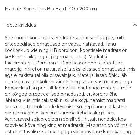
Madrats Springless Bio Hard 140 x 200 cm
Toote kirjeldus
See mudel kuulub ilma vedrudeta madratsi sarjale, mille
ortopeedilised omadused on vaevu nähtavad. Tänu
kookoskiudude ning HR porolooni koostisele madrats on
keskmise jäikusega ( jäigema suunas). Madratsi
täidismaterjal: Poroloon HR on kaasaegne sünteetiline
materjal, millel on naturaalse lateksi elastsed omadused, mis
aga ei takista tal olla piisavalt jäik. Materjal laseb õhku läbi
ega vaju ära, on kulumiskindel ning suure vastupidavusega.
Kookoskiud on puhtalt loodusliku päritoluga materjal, millel
on kõrged ortopeedilised omadused, erakordne õhu
läbilaskuvus, mis takistab niiskuse kogunemist madratsi
sees ning tolmulestade levimist. Suurepärane ost lastele
ning inimestele, kes on suurema kehakaaluga, kes
kannatavad seljaprobleemide all või lihtsalt nendele, kes
soovivad kõva ning kindlat madratsit. Madratsit on võimalik
osta kas tavalise kattekangaga või puuvillase kattekangaga.