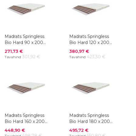
Madrats Springless
Madrats Springless
Bio Hard 90 x 200
Bio Hard 120 x 200
cm
cm
Soodushind
Soodushind
271,73 €
380,97 €
301,92 €
423,30 €
Tavahind
Tavahind
Madrats Springless
Madrats Springless
Bio Hard 160 x 200
Bio Hard 180 x 200
cm
cm
Soodushind
Soodushind
448,90 €
495,72 €
498,78 €
550,80 €
Tavahind
Tavahind