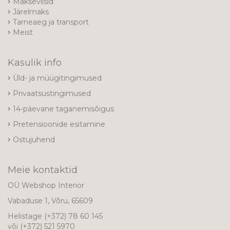
Makseviisid
Järelmaks
Tarneaeg ja transport
Meist
Kasulik info
Üld- ja müügitingimused
Privaatsustingimused
14-päevane taganemisõigus
Pretensioonide esitamine
Ostujuhend
Meie kontaktid
OÜ Webshop Interior
Vabaduse 1, Võru, 65609
Helistage
(+372) 78 60 145
või
(+372) 521 5970