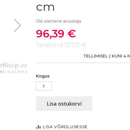
cm
Ole esimene arvustaja
96,39 €
Soodushind
Tavahind
107,10 €
TELLIMISEL
( KUNI 4 
Kattemadrats Venus 90 x 200 x
Kogus
Lisa ostukorvi
LISA VÕRDLUSESSE