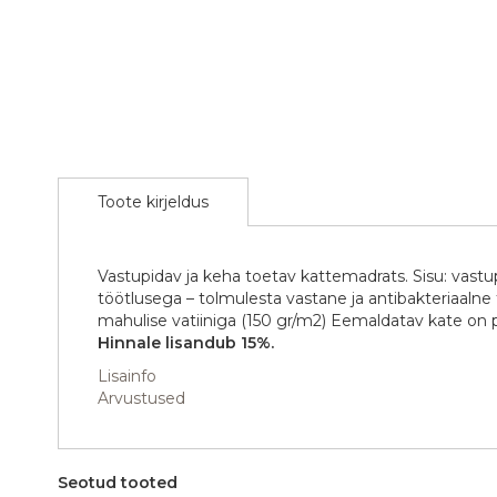
the
images
gallery
Toote kirjeldus
Vastupidav ja keha toetav kattemadrats. Sisu: vast
töötlusega – tolmulesta vastane ja antibakteriaaln
mahulise vatiiniga (150 gr/m2) Eemaldatav kate on
Hinnale lisandub 15%.
Lisainfo
Arvustused
Seotud tooted