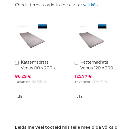
vali kõik
Check items to add to the cart or
Lisa
Kattemadrats
Lisa
Kattemadrats
ostukorvi
ostukorvi
Venus 80 x 200 x
Venus 120 x 200 x
4 cm
4 cm
Soodushind
Soodushind
86,29 €
125,77 €
95,88 €
139,74 €
Tavahind
Tavahind
LISA
LISA
VÕRDLUSESSE
VÕRDLUSESSE
Leidsime veel tooteid mis teile meeldida võiksid!