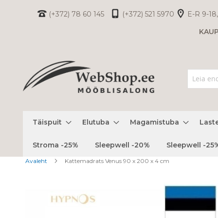
Skip
(+372) 78 60 145
(+372) 521 5970
E-R 9-18,
to
KAU
Content
Täispuit
Elutuba
Magamistuba
Last
Stroma -25%
Sleepwell -20%
Sleepwell -25
Avaleht
Kattemadrats Venus 90 x 200 x 4 cm
Skip
to
the
end