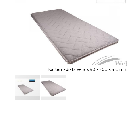
of
the
images
gallery
Kattemadrats Venus 90 x 200 x 4 cm
Skip
to
the
beginning
of