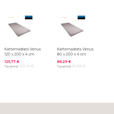
Kattemadrats Venus
Kattemadrats Venus
120 x 200 x 4 cm
80 x 200 x 4 cm
Soodushind
Soodushind
125,77 €
86,29 €
139,74 €
95,88 €
Tavahind
Tavahind