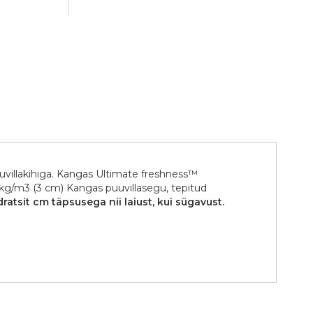
uvillakihiga. Kangas Ultimate freshness™
 kg/m3 (3 cm) Kangas puuvillasegu, tepitud
atsit cm täpsusega nii laiust, kui sügavust.