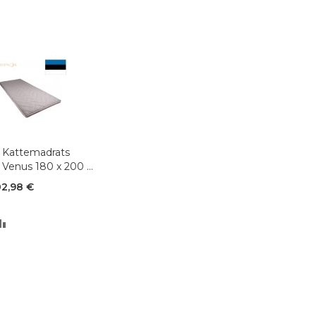
Lisa
Kattemadrats
ostukorvi
Venus 180 x 200 x
4 cm
2,98 €
LISA
VÕRDLUSESSE