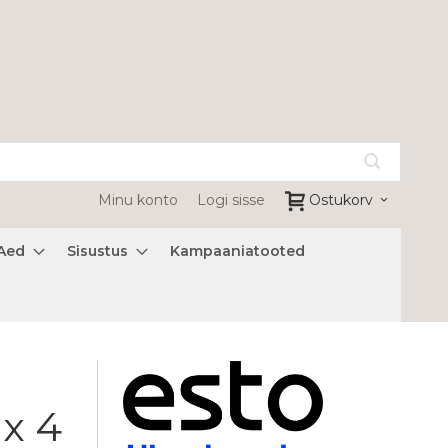
Minu konto
Logi sisse
Ostukorv
Aed
Sisustus
Kampaaniatooted
 x 4