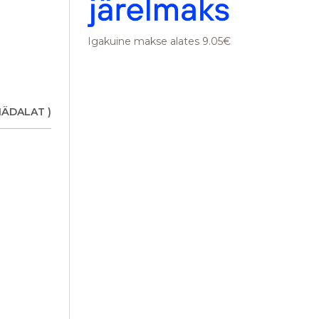
Igakuine makse alates 9.05€
NÄDALAT )
 4 cm