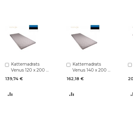
Lisa
Kattemadrats
Lisa
Kattemadrats
ostukorvi
ostukorvi
Venus 120 x 200 x
Venus 140 x 200 x
4 cm
4 cm
139,74 €
162,18 €
20
LISA
LISA
VÕRDLUSESSE
VÕRDLUSESSE