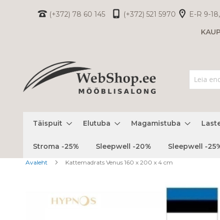
Skip
(+372) 78 60 145
(+372) 521 5970
E-R 9-18,
to
KAU
Content
Täispuit
Elutuba
Magamistuba
Last
Stroma -25%
Sleepwell -20%
Sleepwell -25
Avaleht
Kattemadrats Venus 160 x 200 x 4 cm
Skip
to
the
end