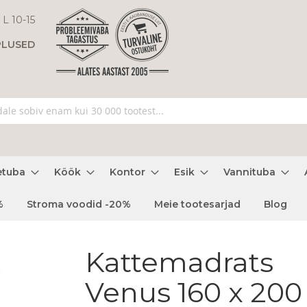
 L 10-15
PLUSED
etuba
Köök
Kontor
Esik
Vannituba
%
Stroma voodid -20%
Meie tootesarjad
Blog
Kattemadrats
Venus 160 x 200