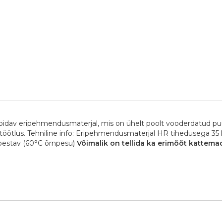
upidav eripehmendusmaterjal, mis on ühelt poolt vooderdatud pu
e töötlus. Tehniline info: Eripehmendusmaterjal HR tihedusega 35
 pestav (60°C õrnpesu)
Võimalik on tellida ka erimõõt kattemadr