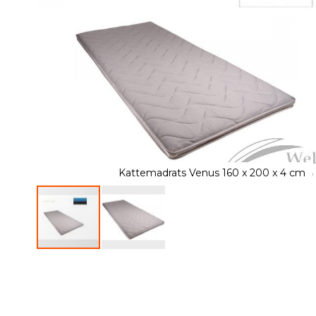
of
the
images
gallery
Kattemadrats Venus 160 x 200 x 4 cm
Skip
to
the
beginning
of