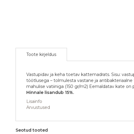
the
images
gallery
Toote kirjeldus
Vastupidav ja keha toetav kattemadrats. Sisu: vast
töötlusega – tolmulesta vastane ja antibakteriaaln
mahulise vatiiniga (150 gr/m2) Eemaldatav kate on
Hinnale lisandub 15%.
Lisainfo
Arvustused
Seotud tooted