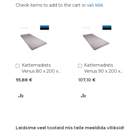
vali kõik
Check items to add to the cart or
Lisa
Kattemadrats
Lisa
Kattemadrats
ostukorvi
ostukorvi
Venus 80 x 200 x
Venus 90 x 200 x
4 cm
4 cm
95,88 €
107,10 €
LISA
LISA
VÕRDLUSESSE
VÕRDLUSESSE
Leidsime veel tooteid mis teile meeldida võiksid!