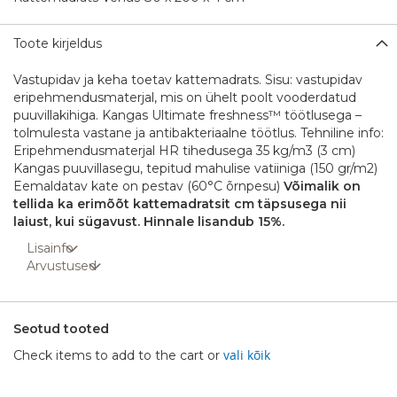
Toote kirjeldus
Vastupidav ja keha toetav kattemadrats. Sisu: vastupidav
eripehmendusmaterjal, mis on ühelt poolt vooderdatud
puuvillakihiga. Kangas Ultimate freshness™ töötlusega –
tolmulesta vastane ja antibakteriaalne töötlus. Tehniline info:
Eripehmendusmaterjal HR tihedusega 35 kg/m3 (3 cm)
Kangas puuvillasegu, tepitud mahulise vatiiniga (150 gr/m2)
Eemaldatav kate on pestav (60°C õrnpesu)
Võimalik on
tellida ka erimõõt kattemadratsit cm täpsusega nii
laiust, kui sügavust. Hinnale lisandub 15%.
Lisainfo
Arvustused
Seotud tooted
vali kõik
Check items to add to the cart or