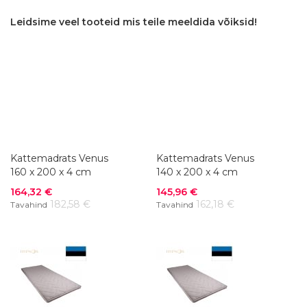
Leidsime veel tooteid mis teile meeldida võiksid!
Kattemadrats Venus
Kattemadrats Venus
160 x 200 x 4 cm
140 x 200 x 4 cm
Soodushind
Soodushind
164,32 €
145,96 €
182,58 €
162,18 €
Tavahind
Tavahind