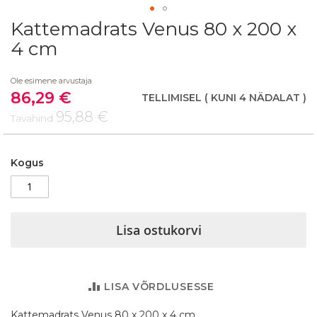
Kattemadrats Venus 80 x 200 x
Skip
to
4 cm
the
beginning
Ole esimene arvustaja
of
86,29 €
the
Soodushind
TELLIMISEL
( KUNI 4 NÄDALAT )
images
95,88 €
Tavahind
gallery
Kogus
Lisa ostukorvi
LISA VÕRDLUSESSE
Kattemadrats Venus 80 x 200 x 4 cm