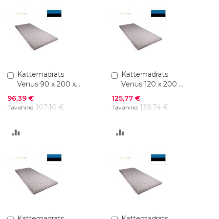
Lisa
Kattemadrats
Lisa
Kattemadrats
ostukorvi
ostukorvi
Venus 90 x 200 x
Venus 120 x 200 x
4 cm
4 cm
Soodushind
Soodushind
96,39 €
125,77 €
107,10 €
139,74 €
Tavahind
Tavahind
LISA
LISA
VÕRDLUSESSE
VÕRDLUSESSE
Lisa
Kattemadrats
Lisa
Kattemadrats