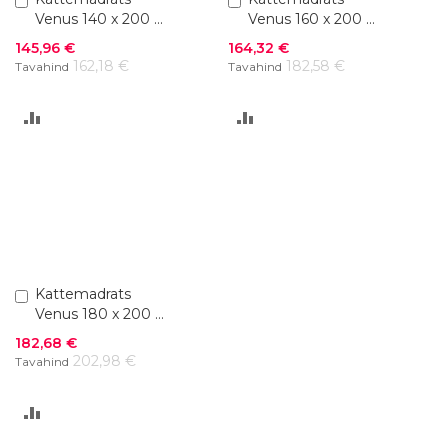
ostukorvi
ostukorvi
Venus 140 x 200 x
Venus 160 x 200 x
4 cm
4 cm
Soodushind
Soodushind
145,96 €
164,32 €
162,18 €
182,58 €
Tavahind
Tavahind
LISA
LISA
VÕRDLUSESSE
VÕRDLUSESSE
Lisa
Kattemadrats
ostukorvi
Venus 180 x 200 x
4 cm
Soodushind
182,68 €
202,98 €
Tavahind
LISA
VÕRDLUSESSE