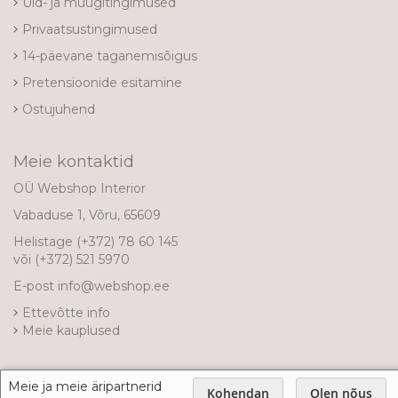
Üld- ja müügitingimused
Privaatsustingimused
14-päevane taganemisõigus
Pretensioonide esitamine
Ostujuhend
Meie kontaktid
OÜ Webshop Interior
Vabaduse 1, Võru, 65609
Helistage
(+372) 78 60 145
või
(+372) 521 5970
E-post
info@webshop.ee
Ettevõtte info
Meie kauplused
Meie ja meie äripartnerid
Kohendan
Olen nõus