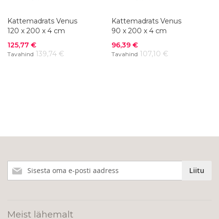
Kattemadrats Venus
Kattemadrats Venus
120 x 200 x 4 cm
90 x 200 x 4 cm
Soodushind
Soodushind
125,77 €
96,39 €
139,74 €
107,10 €
Tavahind
Tavahind
Liitu
Liitu
meie
uudiskirjaga!
Meist lähemalt