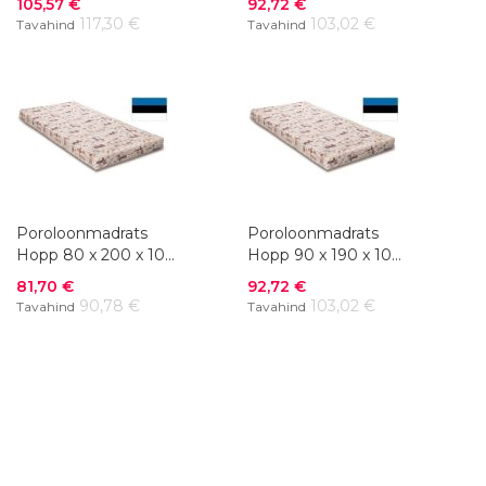
Soodushind
Soodushind
105,57 €
92,72 €
117,30 €
103,02 €
Tavahind
Tavahind
Poroloonmadrats
Poroloonmadrats
Hopp 80 x 200 x 10
Hopp 90 x 190 x 10
cm
cm
Soodushind
Soodushind
81,70 €
92,72 €
90,78 €
103,02 €
Tavahind
Tavahind