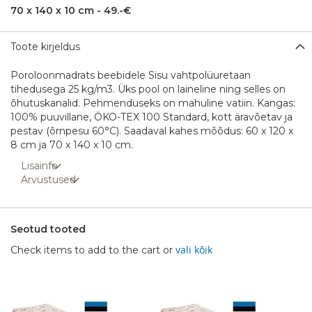
70 x 140 x 10 cm - 49.-€
Toote kirjeldus
Poroloonmadrats beebidele Sisu vahtpolüuretaan
tihedusega 25 kg/m3. Üks pool on laineline ning selles on
õhutuskanalid. Pehmenduseks on mahuline vatiin. Kangas:
100% puuvillane, ÖKO-TEX 100 Standard, kott äravõetav ja
pestav (õrnpesu 60°C). Saadaval kahes mõõdus: 60 x 120 x
8 cm ja 70 x 140 x 10 cm.
Lisainfo
Arvustused
Seotud tooted
vali kõik
Check items to add to the cart or