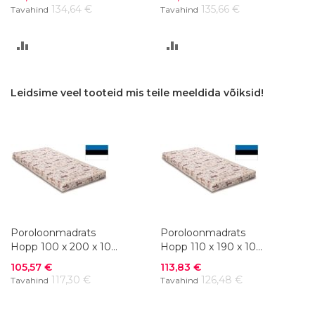
134,64 €
135,66 €
Tavahind
Tavahind
LISA
LISA
VÕRDLUSESSE
VÕRDLUSESSE
Leidsime veel tooteid mis teile meeldida võiksid!
Poroloonmadrats
Poroloonmadrats
Hopp 100 x 200 x 10
Hopp 110 x 190 x 10
cm
cm
Soodushind
Soodushind
105,57 €
113,83 €
117,30 €
126,48 €
Tavahind
Tavahind