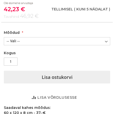
the
Ole esimene arvustaja
beginning
42,23 €
Soodushind
TELLIMISEL
( KUNI 5 NÄDALAT )
of
46,92 €
the
Tavahind
images
gallery
Mõõdud
Kogus
Lisa ostukorvi
LISA VÕRDLUSESSE
Saadaval kahes mõõdus:
60 x 120 x 8 cm - 37.-€