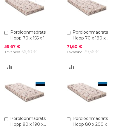
Lisa
Poroloonmadrats
Lisa
Poroloonmadrats
ostukorvi
ostukorvi
Hopp 70 x 155 x 10
Hopp 70 x 190 x
cm
10 cm
Soodushind
Soodushind
59,67 €
71,60 €
66,30 €
79,56 €
Tavahind
Tavahind
LISA
LISA
VÕRDLUSESSE
VÕRDLUSESSE
Lisa
Poroloonmadrats
Lisa
Poroloonmadrats
ostukorvi
ostukorvi
Hopp 90 x 190 x
Hopp 80 x 200 x
10 cm
10 cm