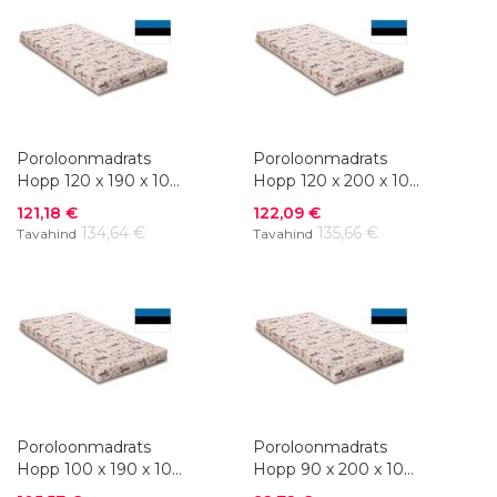
Poroloonmadrats
Poroloonmadrats
Hopp 120 x 190 x 10
Hopp 120 x 200 x 10
cm
cm
Soodushind
Soodushind
121,18 €
122,09 €
134,64 €
135,66 €
Tavahind
Tavahind
Poroloonmadrats
Poroloonmadrats
Hopp 100 x 190 x 10
Hopp 90 x 200 x 10
cm
cm