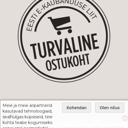
Meie ja meie äripartnerid
Kohendan
Olen nõus
kasutavad tehnoloogiaid,
sealhulgas küpsiseid, teie
kohta teabe kogumiseks
© 2005-2026 Webshop Interior OÜ, Vabaduse 1, Võru, 65609, Eesti Telefon: