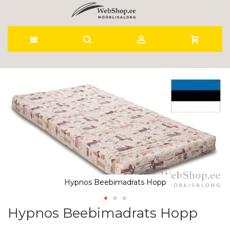
Skip
to
Skip
to
Content
the
end
of
the
images
gallery
Hypnos Beebimadrats Hopp
Hypnos Beebimadrats Hopp
Skip
to