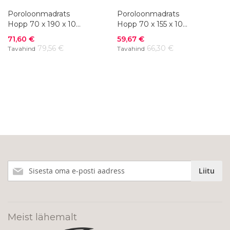
Poroloonmadrats
Poroloonmadrats
Hopp 70 x 190 x 10
Hopp 70 x 155 x 10
cm
cm
Soodushind
Soodushind
71,60 €
59,67 €
79,56 €
66,30 €
Tavahind
Tavahind
Liitu
Liitu
meie
uudiskirjaga!
Meist lähemalt