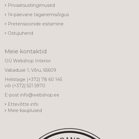
Privaatsustingimused
14-päevane taganemisõigus
Pretensioonide esitamine
Ostujuhend
Meie kontaktid
OÜ Webshop Interior
Vabaduse 1, Võru, 65609
Helistage
(+372) 78 60 145
või
(+372) 521 5970
E-post
info@webshop.ee
Ettevõtte info
Meie kauplused