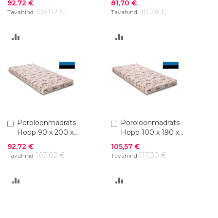
Soodushind
Soodushind
92,72 €
81,70 €
103,02 €
90,78 €
Tavahind
Tavahind
LISA
LISA
VÕRDLUSESSE
VÕRDLUSESSE
Lisa
Poroloonmadrats
Lisa
Poroloonmadrats
ostukorvi
ostukorvi
Hopp 90 x 200 x
Hopp 100 x 190 x
10 cm
10 cm
Soodushind
Soodushind
92,72 €
105,57 €
103,02 €
117,30 €
Tavahind
Tavahind
LISA
LISA
VÕRDLUSESSE
VÕRDLUSESSE