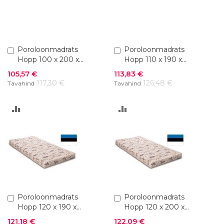
Lisa
Poroloonmadrats
Lisa
Poroloonmadrats
ostukorvi
ostukorvi
Hopp 100 x 200 x
Hopp 110 x 190 x
10 cm
10 cm
Soodushind
Soodushind
105,57 €
113,83 €
117,30 €
126,48 €
Tavahind
Tavahind
LISA
LISA
VÕRDLUSESSE
VÕRDLUSESSE
Lisa
Poroloonmadrats
Lisa
Poroloonmadrats
ostukorvi
ostukorvi
Hopp 120 x 190 x
Hopp 120 x 200 x
10 cm
10 cm
Soodushind
Soodushind
121,18 €
122,09 €