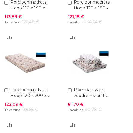
Lisa
Poroloonmadrats
Lisa
Poroloonmadrats
ostukorvi
ostukorvi
Hopp 110 x 190 x
Hopp 120 x 190 x
10 cm
10 cm
Soodushind
Soodushind
113,83 €
121,18 €
126,48 €
134,64 €
Tavahind
Tavahind
LISA
LISA
VÕRDLUSESSE
VÕRDLUSESSE
Lisa
Poroloonmadrats
Lisa
Pikendatavale
ostukorvi
ostukorvi
Hopp 120 x 200 x
voodile madrats
10 cm
Hopp, L 75 x P
Soodushind
Soodushind
122,09 €
81,70 €
100+42+42 cm
135,66 €
90,78 €
Tavahind
Tavahind
LISA
LISA