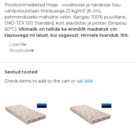
Poroloonmadratsid Hopp - vooditesse ja naridesse Sisu
vahtpolüuretaan tihedusega 25 kg/m3 (8 cm),
pehmenduseks mahuline vatiin. Kangas: 100% puuvillane,
ÖKO-TEX 100 Standard, kott äravõetav ja pestav (õrnpesu
60°C).
Võimalik on tellida ka erimõõt madratsit cm
täpsusega nii laiust, kui sügavust. Hinnale lisandub 15%.
Lisainfo
Arvustused
Seotud tooted
vali kõik
Check items to add to the cart or