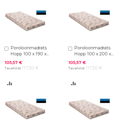
VÕRDLUSESSE
VÕRDLUSESSE
Lisa
Poroloonmadrats
Lisa
Poroloonmadrats
ostukorvi
ostukorvi
Hopp 100 x 190 x
Hopp 100 x 200 x
10 cm
10 cm
Soodushind
Soodushind
105,57 €
105,57 €
117,30 €
117,30 €
Tavahind
Tavahind
LISA
LISA
VÕRDLUSESSE
VÕRDLUSESSE