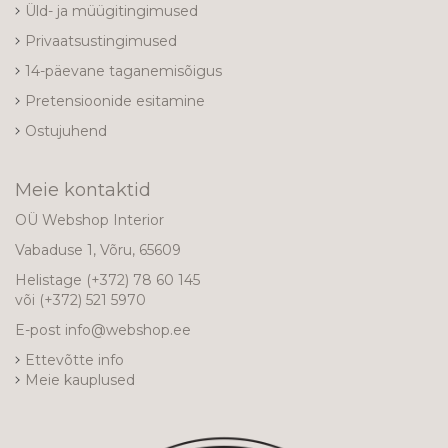
Üld- ja müügitingimused
Privaatsustingimused
14-päevane taganemisõigus
Pretensioonide esitamine
Ostujuhend
Meie kontaktid
OÜ Webshop Interior
Vabaduse 1, Võru, 65609
Helistage
(+372) 78 60 145
või
(+372) 521 5970
E-post
info@webshop.ee
Ettevõtte info
Meie kauplused