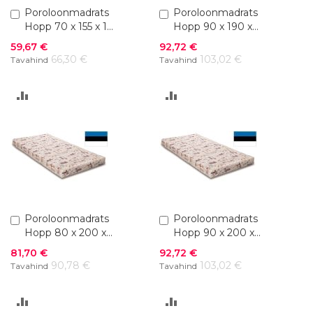
Lisa
Poroloonmadrats
Lisa
Poroloonmadrats
ostukorvi
ostukorvi
Hopp 70 x 155 x 10
Hopp 90 x 190 x
cm
10 cm
Soodushind
Soodushind
59,67 €
92,72 €
66,30 €
103,02 €
Tavahind
Tavahind
LISA
LISA
VÕRDLUSESSE
VÕRDLUSESSE
Lisa
Poroloonmadrats
Lisa
Poroloonmadrats
ostukorvi
ostukorvi
Hopp 80 x 200 x
Hopp 90 x 200 x
10 cm
10 cm
Soodushind
Soodushind
81,70 €
92,72 €
90,78 €
103,02 €
Tavahind
Tavahind
LISA
LISA