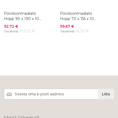
Poroloonmadrats
Poroloonmadrats
Hopp 90 x 190 x 10
Hopp 70 x 155 x 10
cm
cm
Soodushind
Soodushind
92,72 €
59,67 €
103,02 €
66,30 €
Tavahind
Tavahind
Liitu
Liitu
meie
uudiskirjaga!
Meist lähemalt