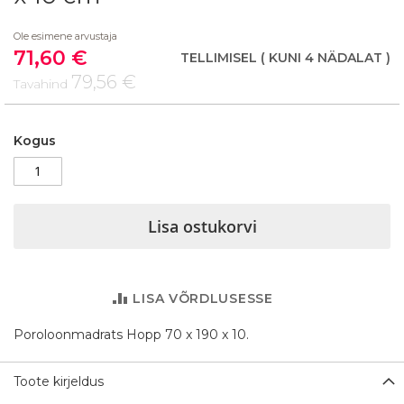
the
beginning
Ole esimene arvustaja
of
71,60 €
the
Soodushind
TELLIMISEL
( KUNI 4 NÄDALAT )
images
79,56 €
Tavahind
gallery
Kogus
Lisa ostukorvi
LISA VÕRDLUSESSE
Poroloonmadrats Hopp 70 x 190 x 10.
Toote kirjeldus