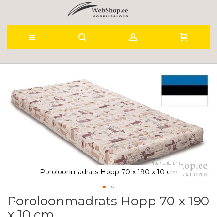
Skip
to
Skip
to
Content
the
end
of
the
images
gallery
Poroloonmadrats Hopp 70 x 190 x 10 cm
Poroloonmadrats Hopp 70 x 190
Skip
to
x 10 cm