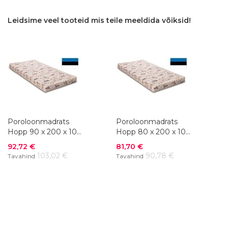
VÕRDLUSESSE
VÕRDLUSESSE
Leidsime veel tooteid mis teile meeldida võiksid!
Poroloonmadrats
Poroloonmadrats
Hopp 90 x 200 x 10
Hopp 80 x 200 x 10
cm
cm
Soodushind
Soodushind
92,72 €
81,70 €
103,02 €
90,78 €
Tavahind
Tavahind