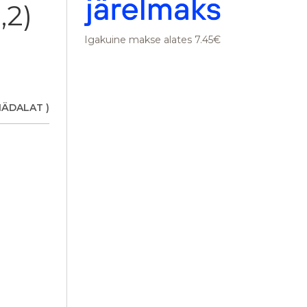
,2)
Igakuine makse alates 7.45€
NÄDALAT )
Bonnell 2,2)