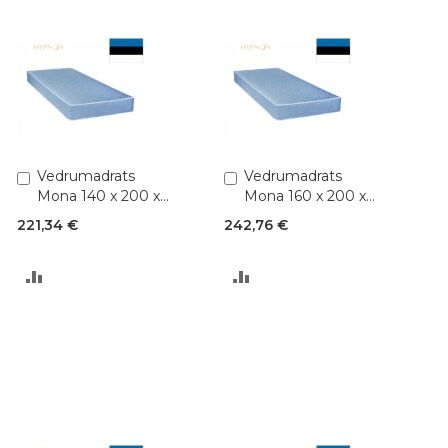
Lisa
Vedrumadrats
Lisa
Vedrumadrats
ostukorvi
ostukorvi
Mona 140 x 200 x
Mona 160 x 200 x
K 17 cm (Bonnell
K 17 cm (Bonnell
221,34 €
242,76 €
2,2)
2,2)
LISA
LISA
VÕRDLUSESSE
VÕRDLUSESSE