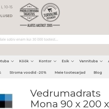
 L 10-15
PLUSED
etuba
Köök
Kontor
Esik
Vannituba
%
Stroma voodid -20%
Meie tootesarjad
Blog
Vedrumadrats
Mona 90 x 200 x