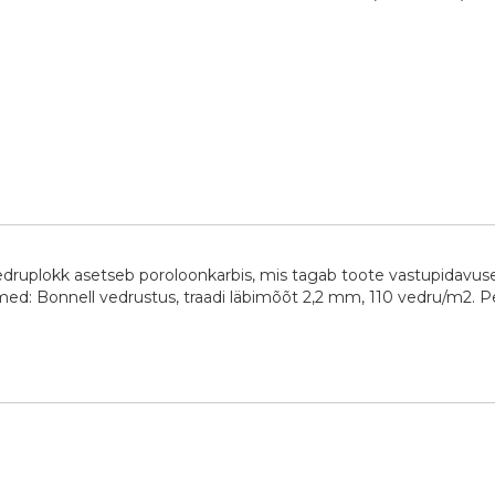
edruplokk asetseb poroloonkarbis, mis tagab toote vastupidavus
dmed: Bonnell vedrustus, traadi läbimõõt 2,2 mm, 110 vedru/m2