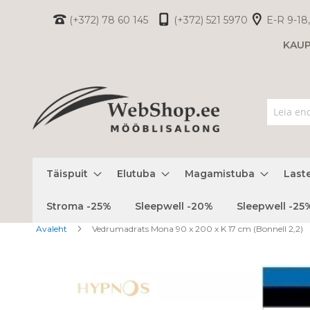
Skip
(+372) 78 60 145
(+372) 521 5970
E-R 9-18,
to
KAU
Content
Täispuit
Elutuba
Magamistuba
Last
Stroma -25%
Sleepwell -20%
Sleepwell -25
Avaleht
Vedrumadrats Mona 90 x 200 x K 17 cm (Bonnell 2,2)
Skip
to
the
end