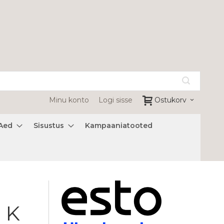
Minu konto
Logi sisse
Ostukorv
Aed
Sisustus
Kampaaniatooted
 K