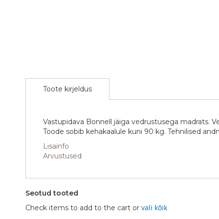
the
beginning
of
the
images
gallery
Toote kirjeldus
Vastupidava Bonnell jäiga vedrustusega madrats. V
Toode sobib kehakaalule kuni 90 kg. Tehnilised an
Lisainfo
Arvustused
Seotud tooted
vali kõik
Check items to add to the cart or