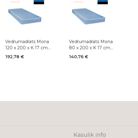
Vedrumadrats Mona
Vedrumadrats Mona
120 x 200 x K 17 cm
80 x 200 x K 17 cm
(Bonnell 2,2)
(Bonnell 2,2)
192,78 €
140,76 €
e
Kasulik info