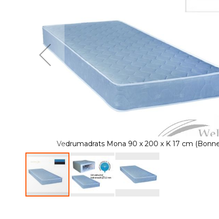
of
the
images
gallery
Vedrumadrats Mona 90 x 200 x K 17 cm (Bonnell
Skip
to