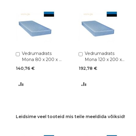
Lisa
Vedrumadrats
Lisa
Vedrumadrats
ostukorvi
ostukorvi
Mona 80 x 200 x K
Mona 120 x 200 x
17 cm (Bonnell 2,2)
K 17 cm (Bonnell
140,76 €
192,78 €
2,2)
LISA
LISA
VÕRDLUSESSE
VÕRDLUSESSE
Leidsime veel tooteid mis teile meeldida võiksid!