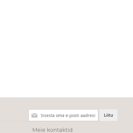
Liitu
Liitu
meie
uudiskirjaga!
Meie kontaktid